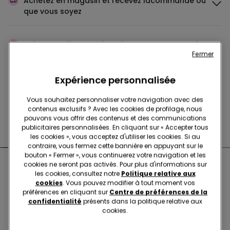
Achetez en magasin et recevez la
commande où
que vous soyez
Achetez en ligne et récupérez
votre commande
Fermer
en magasin
Expérience personnalisée
Passez votre commande
où vous voulez
Vous souhaitez personnaliser votre navigation avec des
contenus exclusifs ? Avec les cookies de profilage, nous
pouvons vous offrir des contenus et des communications
Changer l'article
en magasin
publicitaires personnalisées. En cliquant sur « Accepter tous
les cookies », vous acceptez d'utiliser les cookies. Si au
contraire, vous fermez cette bannière en appuyant sur le
bouton « Fermer », vous continuerez votre navigation et les
cookies ne seront pas activés. Pour plus d'informations sur
Boutiques proches de chez
les cookies, consultez notre
Politique relative aux
cookies
. Vous pouvez modifier à tout moment vos
vous
préférences en cliquant sur
Centre de préférences de la
confidentialité
présents dans la politique relative aux
cookies.
ROMA VIALE LIBIA