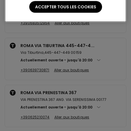
Viale Libia 103/111 00199
ACCEPTER TOUS LES COOKIES
Actuellement ouverte
jusqu'à
20:00
+390683512954
Aller aux boutiques
ROMA VIA TIBURTINA 445-447-4...
Via Tiburtina,445-447-449 00159
Actuellement ouverte
jusqu'à
20:00
+390639730871
Aller aux boutiques
ROMA VIA PRENESTINA 367
VIA PRENESTINA 367 ANG. VIA SERENISSIMA 00177
Actuellement ouverte
jusqu'à
20:00
+390625210074
Aller aux boutiques