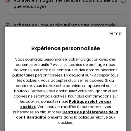
Achetez en magasin et recevez la
commande où
que vous soyez
Achetez en ligne et récupérez
votre commande
en magasin
Fermer
Expérience personnalisée
Passez votre commande
où vous voulez
Vous souhaitez personnaliser votre navigation avec des
contenus exclusifs ? Avec les cookies de profilage, nous
pouvons vous offrir des contenus et des communications
Changer l'article
en magasin
publicitaires personnalisées. En cliquant sur « Accepter tous
les cookies », vous acceptez d'utiliser les cookies. Si au
contraire, vous fermez cette bannière en appuyant sur le
bouton « Fermer », vous continuerez votre navigation et les
Boutiques proches de chez
cookies ne seront pas activés. Pour plus d'informations sur
les cookies, consultez notre
Politique relative aux
vous
cookies
. Vous pouvez modifier à tout moment vos
préférences en cliquant sur
Centre de préférences de la
confidentialité
présents dans la politique relative aux
cookies.
VENTIMIGLIA VIA CAVOUR 35