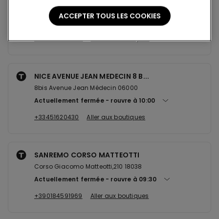
Via Camillo Benso Conte di Cavour,35 18039
ACCEPTER TOUS LES COOKIES
Actuellement fermée
rouvre à
09:30
+390184239024
Aller aux boutiques
NICE AVENUE JEAN MEDECIN 8 B...
8bis Avenue Jean Médecin 06000
Actuellement fermée
rouvre à
10:00
+33451620430
Aller aux boutiques
SANREMO CORSO MATTEOTTI
Corso Giacomo Matteotti,210 18038
Actuellement fermée
rouvre à
09:30
+390184591969
Aller aux boutiques