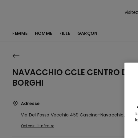
Visite
FEMME
HOMME
FILLE
GARÇON
NAVACCHIO CCLE CENTRO DEI
BORGHI
Adresse
E
Via Del Fosso Vecchio 459
Cascina-Navacchio,
IT
56
l
Obtenir l’itinéraire