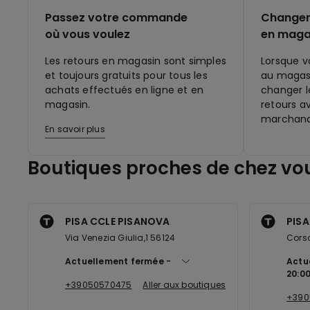
Passez votre commande
Changer 
où vous voulez
en maga
Les retours en magasin sont simples
Lorsque v
et toujours gratuits pour tous les
au magasi
achats effectués en ligne et en
changer le
magasin.
retours a
marchand
En savoir plus
Boutiques proches de chez vo
PISA CCLE PISANOVA
PISA
Via Venezia Giulia,1 56124
Corso
Actuellement fermée
Actu
20:0
+39050570475
Aller aux boutiques
+390