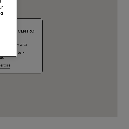
s
ur
la
IO CCLE CENTRO
HI
sso Vecchio 459
ent ouverte
:00
néraire