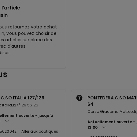
l'article
sin
ous retournez votre achat
n, vous pouvez choisir de
s articles sur place des
vec d'autres
ises.
us
 C.SO ITALIA 127/129
PONTEDERA C.SO MAT
64
 Italia,127/129 56125
Corso Giacomo Matteotti
ellement ouverte
jusqu'à
0
Actuellement ouverte
13:00
5020042
Aller aux boutiques