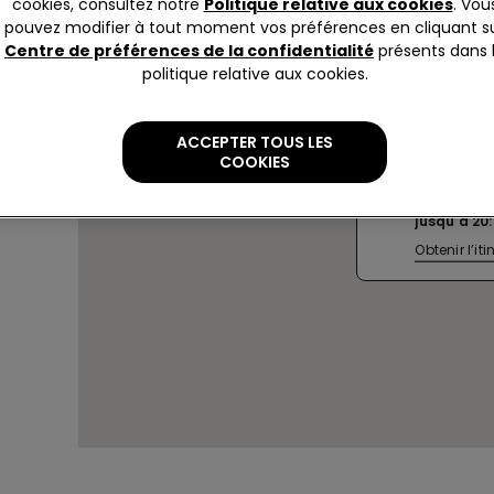
cookies, consultez notre
Politique relative aux cookies
. Vou
pouvez modifier à tout moment vos préférences en cliquant s
Centre de préférences de la confidentialité
présents dans 
politique relative aux cookies.
NAVACCH
ACCEPTER TOUS LES
DEI BORG
COOKIES
Via del Fo
Actuellem
jusqu'à
20
Obtenir l’iti