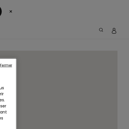
×
Fermer
us
ir
es.
iser
yant
es