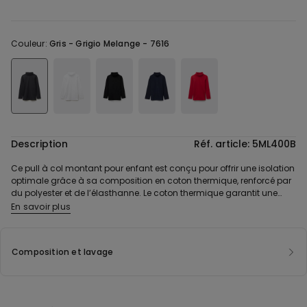
Couleur:
Gris -
Grigio Melange - 7616
Description
Réf. article: 5ML400B
Ce pull à col montant pour enfant est conçu pour offrir une isolation
optimale grâce à sa composition en coton thermique, renforcé par
du polyester et de l’élasthanne. Le coton thermique garantit une
chaleur agréable, idéale pour les journées fraîches, tandis que le
En savoir plus
polyester améliore la durabilité et l’élasthanne assure une
extensibilité adaptée pour un confort maximal. Sa coupe classique
légèrement ajustée offre une grande liberté de mouvement sans
Composition et lavage
être trop serrée ni trop ample. Avec ses manches longues et son col
montant, ce col roulé fin pour enfant protège efficacement le cou et
les bras du froid. Son design et son coloris uni le rend unisexe,
faisant de lui une pièce polyvalente, idéale pour un usage
quotidien. Il s’ajuste parfaitement à toutes les morphologies pour