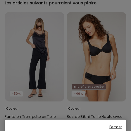
Les articles suivants pourraient vous plaire
Microfibre recyclée
-50%
-46%
1 Couleur
1 Couleur
Pantalon Trompette en Toile
Bas de Bikini Taille Haute avec
Élastique
Fronces Microfibre Recyclée
Fermer