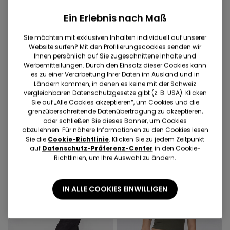
Ein Erlebnis nach Maß
Sie möchten mit exklusiven Inhalten individuell auf unserer
Website surfen? Mit den Profilierungscookies senden wir
Ihnen persönlich auf Sie zugeschnittene Inhalte und
-70%
-70%
Werbemitteilungen. Durch den Einsatz dieser Cookies kann
es zu einer Verarbeitung Ihrer Daten im Ausland und in
Ländern kommen, in denen es keine mit der Schweiz
3 Farben
3 Farben
vergleichbaren Datenschutzgesetze gibt (z. B. USA). Klicken
Crop Top mit schmalen
Crop Top mit schmalen
Sie auf „Alle Cookies akzeptieren“, um Cookies und die
Trägern aus Baumwollripp
Trägern aus Baumwollripp
grenzüberschreitende Datenübertragung zu akzeptieren,
13.95 CHF
4.15 CHF
-70%
13.95 CHF
4.15 CHF
-70%
oder schließen Sie dieses Banner, um Cookies
abzulehnen. Für nähere Informationen zu den Cookies lesen
Sie die
Cookie-Richtlinie
. Klicken Sie zu jedem Zeitpunkt
auf
Datenschutz-Präferenz-Center
in den Cookie-
Richtlinien, um Ihre Auswahl zu ändern.
IN ALLE COOKIES EINWILLIGEN