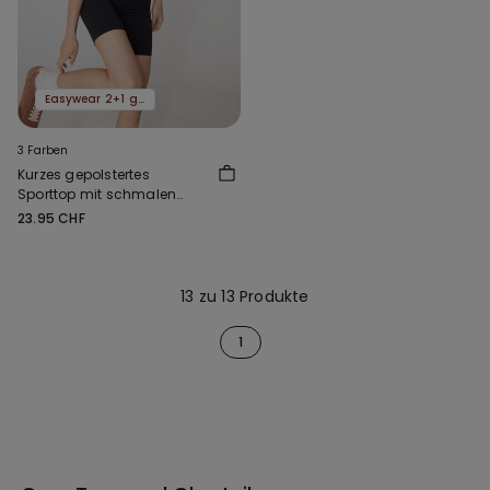
Easywear 2+1 gratis
3 Farben
Kurzes gepolstertes
Sporttop mit schmalen
Trägern
23.95 CHF
13 zu 13 Produkte
1