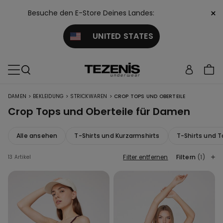
×
Besuche den E-Store Deines Landes:
UNITED STATES
>
>
>
DAMEN
BEKLEIDUNG
STRICKWAREN
CROP TOPS UND OBERTEILE
Crop Tops und Oberteile für Damen
Alle ansehen
T-Shirts und Kurzarmshirts
T-Shirts und T
Filter entfernen
Filtern
(1)
13 Artikel