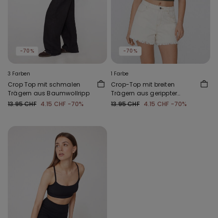
-70%
-70%
3 Farben
1 Farbe
Crop Top mit schmalen
Crop-Top mit breiten
Trägern aus Baumwollripp
Trägern aus gerippter
Baumwolle
13.95 CHF
4.15 CHF
-70%
13.95 CHF
4.15 CHF
-70%