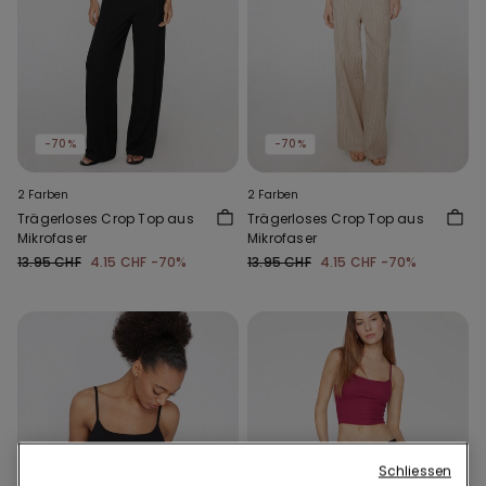
-70%
-70%
2 Farben
2 Farben
Trägerloses Crop Top aus
Trägerloses Crop Top aus
Mikrofaser
Mikrofaser
13.95 CHF
4.15 CHF
-70%
13.95 CHF
4.15 CHF
-70%
Schliessen