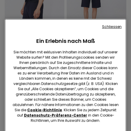
Schliessen
2 + 1 gratis
2 + 1 gratis
Ein Erlebnis nach Maß
3 Farben
5 Farben
Basic T-Shirt mit weiter
T-Shirt mit V-Ausschnitt
Passform aus Baumwolle
aus elastischer Baumwolle
Sie möchten mit exklusiven Inhalten individuell auf unserer
Website surfen? Mit den Profilierungscookies senden wir
16.95 CHF
17.95 CHF
Ihnen persönlich auf Sie zugeschnittene Inhalte und
Werbemitteilungen. Durch den Einsatz dieser Cookies kann
es zu einer Verarbeitung Ihrer Daten im Ausland und in
Ländern kommen, in denen es keine mit der Schweiz
vergleichbaren Datenschutzgesetze gibt (z. B. USA). Klicken
Sie auf „Alle Cookies akzeptieren“, um Cookies und die
grenzüberschreitende Datenübertragung zu akzeptieren,
oder schließen Sie dieses Banner, um Cookies
abzulehnen. Für nähere Informationen zu den Cookies lesen
Sie die
Cookie-Richtlinie
. Klicken Sie zu jedem Zeitpunkt
auf
Datenschutz-Präferenz-Center
in den Cookie-
Richtlinien, um Ihre Auswahl zu ändern.