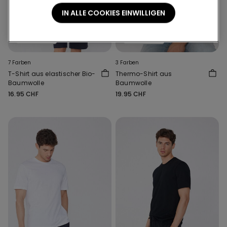
IN ALLE COOKIES EINWILLIGEN
Bio-Baumwolle
2 + 1 gratis
2 + 1 gratis
7 Farben
3 Farben
T-Shirt aus elastischer Bio-
Thermo-Shirt aus
Baumwolle
Baumwolle
16.95 CHF
19.95 CHF