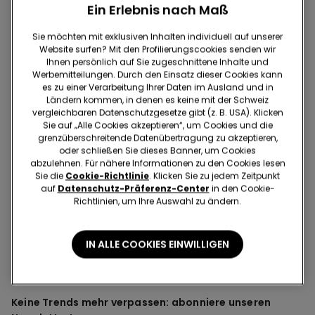
Ein Erlebnis nach Maß
Sie möchten mit exklusiven Inhalten individuell auf unserer
Website surfen? Mit den Profilierungscookies senden wir
Sweatshirts
Ihnen persönlich auf Sie zugeschnittene Inhalte und
Werbemitteilungen. Durch den Einsatz dieser Cookies kann
Zeitlos und trendy - das Sweatshirt ist ein Klassiker in der
es zu einer Verarbeitung Ihrer Daten im Ausland und in
Garderobe eines jeden Mannes. Heute wird das
Ländern kommen, in denen es keine mit der Schweiz
Sweatshirt nicht mehr nur im Fitnessstudio getragen -
vergleichbaren Datenschutzgesetze gibt (z. B. USA). Klicken
Sie auf „Alle Cookies akzeptieren“, um Cookies und die
es ist aufgrund seines unbestreitbaren Komforts und
grenzüberschreitende Datenübertragung zu akzeptieren,
Designs zu einem zentralen Bestandteil der Herrenmode
oder schließen Sie dieses Banner, um Cookies
und des Streetstyles geworden. Entdecke Tezenis’ große
abzulehnen. Für nähere Informationen zu den Cookies lesen
Kollektion an modischen Sweatshirts und steigere
Sie die
Cookie-Richtlinie
. Klicken Sie zu jedem Zeitpunkt
Deinen Stil mit vollem Komfort!
auf
Datenschutz-Präferenz-Center
in den Cookie-
Richtlinien, um Ihre Auswahl zu ändern.
IN ALLE COOKIES EINWILLIGEN
Keine Trends mehr verpassen: abonniere unseren