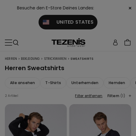
×
Besuche den E-Store Deines Landes:
UNITED STATES
>
>
>
HERREN
BEKLEIDUNG
STRICKWAREN
SWEATSHIRTS
Herren Sweatshirts
Alle ansehen
T-Shirts
Unterhemden
Hemden
Filter entfernen
Filtern
(1)
2 Artikel