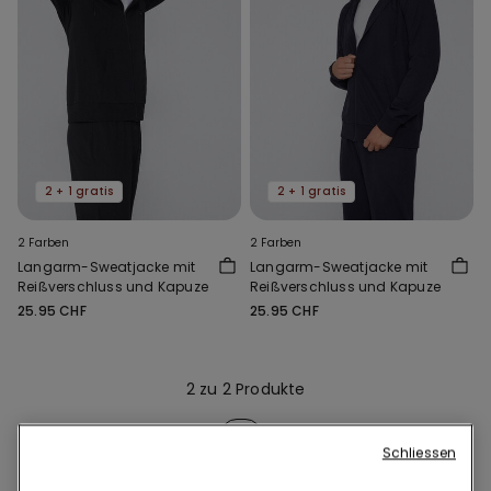
2 + 1 gratis
2 + 1 gratis
2 Farben
2 Farben
Langarm-Sweatjacke mit
Langarm-Sweatjacke mit
Reißverschluss und Kapuze
Reißverschluss und Kapuze
25.95 CHF
25.95 CHF
2 zu 2 Produkte
1
Schliessen