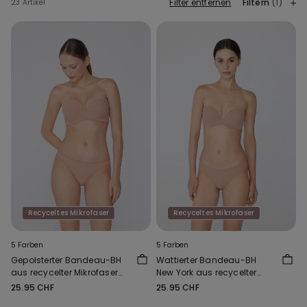
Filter entfernen
Filtern
(1)
23 Artikel
Recyceltes Mikrofaser
Recyceltes Mikrofaser
5 Farben
5 Farben
Gepolsterter Bandeau-BH
Wattierter Bandeau-BH
aus recycelter Mikrofaser
New York aus recycelter
mit Ausschnitt
Mikrofaser
25.95 CHF
25.95 CHF