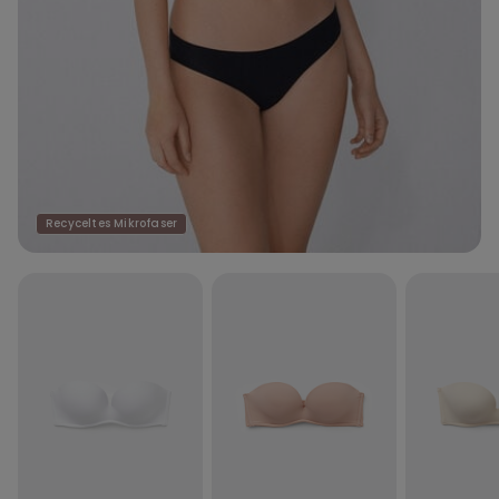
Recyceltes Mikrofaser