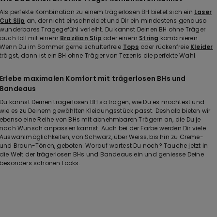
Als perfekte Kombination zu einem trägerlosen BH bietet sich ein
Laser
Cut Slip
an, der nicht einschneidet und Dir ein mindestens genauso
wunderbares Tragegefühl verleiht. Du kannst Deinen BH ohne Träger
auch toll mit einem
Brazilian Slip
oder einem
String
kombinieren.
Wenn Du im Sommer gerne schulterfreie
Tops
oder rückenfreie
Kleider
trägst, dann ist ein BH ohne Träger von Tezenis die perfekte Wahl.
Erlebe maximalen Komfort mit trägerlosen BHs und
Bandeaus
Du kannst Deinen trägerlosen BH so tragen, wie Du es möchtest und
wie es zu Deinem gewählten Kleidungsstück passt. Deshalb bieten wir
ebenso eine Reihe von BHs mit abnehmbaren Trägern an, die Du je
nach Wunsch anpassen kannst. Auch bei der Farbe werden Dir viele
Auswahlmöglichkeiten, von Schwarz, über Weiss, bis hin zu Creme-
und Braun-Tönen, geboten. Worauf wartest Du noch? Tauche jetzt in
die Welt der trägerlosen BHs und Bandeaus ein und geniesse Deine
besonders schönen Looks.