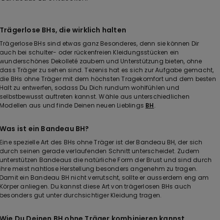
Trägerlose BHs, die wirklich halten
Trägerlose BHs sind etwas ganz Besonderes, denn sie können Dir
auch bei schulter- oder rückenfreien Kleidungsstücken ein
wunderschönes Dekolleté zaubern und Unterstützung bieten, ohne
dass Träger zu sehen sind. Tezenis hat es sich zur Aufgabe gemacht,
die BHs ohne Träger mit dem höchsten Tragekomfort und dem besten
Halt zu entwerfen, sodass Du Dich rundum wohlfühlen und
selbstbewusst auftreten kannst. Wähle aus unterschiedlichen
Modellen aus und finde Deinen neuen Lieblings
BH
.
Was ist ein Bandeau BH?
Eine spezielle Art des BHs ohne Träger ist der Bandeau BH, der sich
durch seinen gerade verlaufenden Schnitt unterscheidet. Zudem
unterstützen Bandeaus die natürliche Form der Brust und sind durch
ihre meist nahtlose Herstellung besonders angenehm zu tragen.
Damit ein Bandeau BH nicht verrutscht, sollte er ausserdem eng am
Körper anliegen. Du kannst diese Art von trägerlosen BHs auch
besonders gut unter durchsichtiger Kleidung tragen.
Wie Du Deinen BH ohne Träger kombinieren kannst