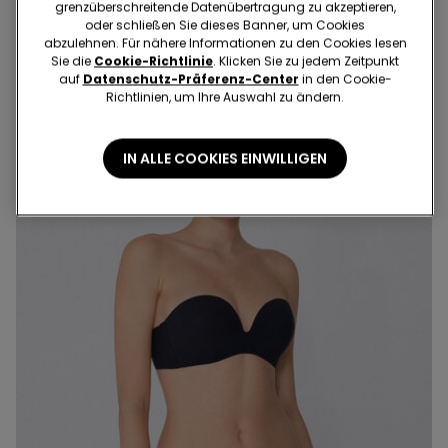
recycelter Mikrofaser
Mikrofaser Full Coverage
25.95 CHF
25.95 CHF
grenzüberschreitende Datenübertragung zu akzeptieren,
oder schließen Sie dieses Banner, um Cookies
abzulehnen. Für nähere Informationen zu den Cookies lesen
Sie die
Cookie-Richtlinie
. Klicken Sie zu jedem Zeitpunkt
auf
Datenschutz-Präferenz-Center
in den Cookie-
Richtlinien, um Ihre Auswahl zu ändern.
IN ALLE COOKIES EINWILLIGEN