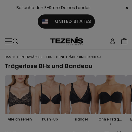
×
Besuche den E-Store Deines Landes:
UNITED STATES
>
>
>
DAMEN
UNTERWÄSCHE
BHS
OHNE TRÄGER UND BANDEAU
Trägerlose BHs und Bandeau
Alle ansehen
Push-Up
Triangel
Ohne Träger
und Bandea
u