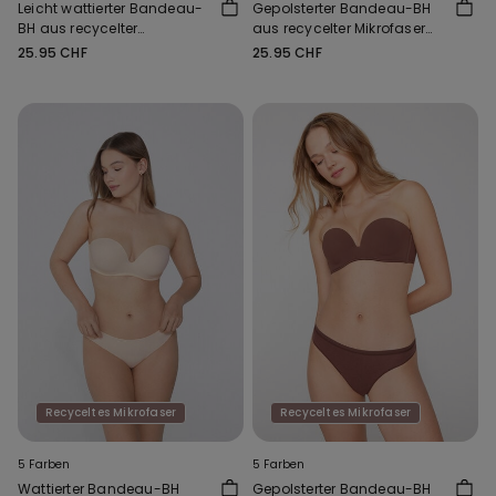
Leicht wattierter Bandeau-
Gepolsterter Bandeau-BH
BH aus recycelter
aus recycelter Mikrofaser
Mikrofaser Full Coverage
mit Ausschnitt
25.95 CHF
25.95 CHF
Recyceltes Mikrofaser
Recyceltes Mikrofaser
5 Farben
5 Farben
Wattierter Bandeau-BH
Gepolsterter Bandeau-BH