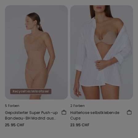
Recyceltes Mikrofaser
5 Farben
2 Farben
Gepolsterter Super Push-up
Halterlose selbstklebende
Bandeau-BH Madrid aus
Cups
recycelter Mikrofaser
25.95 CHF
23.95 CHF