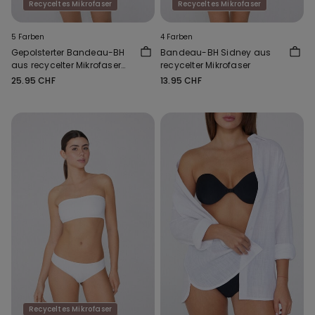
Recyceltes Mikrofaser
Recyceltes Mikrofaser
5 Farben
4 Farben
Gepolsterter Bandeau-BH
Bandeau-BH Sidney aus
aus recycelter Mikrofaser
recycelter Mikrofaser
mit Ausschnitt
25.95 CHF
13.95 CHF
Recyceltes Mikrofaser