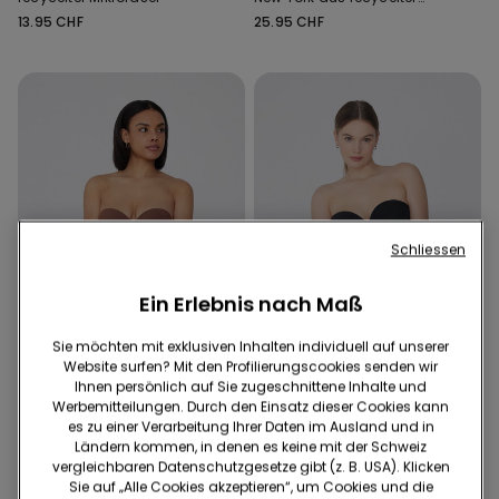
Mikrofaser
13.95 CHF
25.95 CHF
Schliessen
Ein Erlebnis nach Maß
Sie möchten mit exklusiven Inhalten individuell auf unserer
Website surfen? Mit den Profilierungscookies senden wir
Recyceltes Mikrofaser
Recyceltes Mikrofaser
Ihnen persönlich auf Sie zugeschnittene Inhalte und
Werbemitteilungen. Durch den Einsatz dieser Cookies kann
es zu einer Verarbeitung Ihrer Daten im Ausland und in
5 Farben
2 Farben
Ländern kommen, in denen es keine mit der Schweiz
Gepolsterter Super Push-up
Leicht wattierter Bandeau-
vergleichbaren Datenschutzgesetze gibt (z. B. USA). Klicken
Bandeau-BH Madrid aus
BH aus recycelter
Sie auf „Alle Cookies akzeptieren“, um Cookies und die