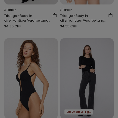
3 Farben
3 Farben
Triangel-Body in
Triangel-Body in
offenkantiger Verarbeitung
offenkantiger Verarbeitung
Natural Lifting
Natural Lifting
34.95 CHF
34.95 CHF
Easywear 2+1 gratis