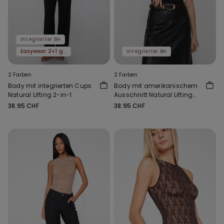
Integrierter BH
Easywear 2+1 gratis
Integrierter BH
2 Farben
2 Farben
Body mit integrierten Cups
Body mit amerikanischem
Natural Lifting 2-in-1
Ausschnitt Natural Lifting
2-in-1
38.95 CHF
38.95 CHF