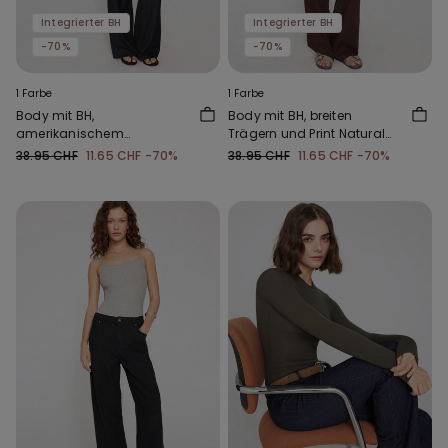
Integrierter BH
Integrierter BH
-70%
-70%
1 Farbe
1 Farbe
Body mit BH,
Body mit BH, breiten
amerikanischem
Trägern und Print Natural
Ausschnitt und Print
Lifting 2-in-1
38.95 CHF
11.65 CHF
-70%
38.95 CHF
11.65 CHF
-70%
Natural Lifting 2-in-1