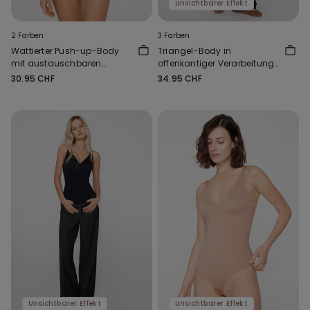
Unsichtbarer Effekt
2 Farben
3 Farben
Wattierter Push-up-Body
Triangel-Body in
mit austauschbaren
offenkantiger Verarbeitung
Trägern
Natural Lifting
30.95 CHF
34.95 CHF
Unsichtbarer Effekt
Unsichtbarer Effekt