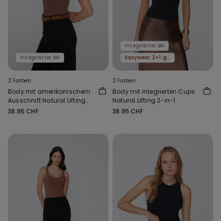
Integrierter BH
Integrierter BH
Easywear 2+1 gratis
2 Farben
2 Farben
Body mit amerikanischem
Body mit integrierten Cups
Ausschnitt Natural Lifting
Natural Lifting 2-in-1
2-in-1
38.95 CHF
38.95 CHF