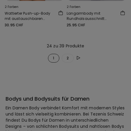
2 Farben
2 Farben
Wattierter Push-up-Body
Langarmbody mit
mit austauschbaren
Rundhalsausschnitt
Trägern
Invisible Therm
30.95 CHF
25.95 CHF
24 zu 39 Produkte
1
2
Bodys und Bodysuits für Damen
Ein Damen Body verbindet Komfort mit modernen Styles
und lässt sich vielseitig kombinieren. Bei Tezenis Schweiz
findest Du Bodys für Damen in unterschiedlichen
Designs – von schlichten Bodysuits und nahtlosen Bodys