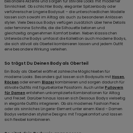
besondere Akzente und sorgen für stilvolle Looks mit moderner
Sinnlichkeit. Ob schlichter Body, eleganter Spitzenbody oder
verführerischer Lingerie Bodysuit – die unterschiedlichen Modelle
lassen sich sowohl im Alltag als auch zu besonderen Anlässen
stylen. Viele Dessous Bodys verfügen zusätzlich über feine Details
oder feminine Schnitte, die die Silhouette betonen und
gleichzeitig angenehmen Komfort bieten. Neben klassischen
Unterwäsche Bodys umfasst die Kollektion auch moderne Bodys,
die sich stilvoll als Oberteil kombinieren lassen und jedem Outfit
eine besondere Wirkung verleihen.
So trägst Du Deinen Body als Oberteil
Ein Body als Oberteil eröffnet zahlreiche Möglichkeiten für
moderne Looks. Besonders gut lassen sich Bodysuits mit
Hosen
,
Röcken
oder einem
Blazer
kombinieren und sorgen dadurch für
stilvolle Outfits mit figurbetonter Passform. Auch unter
Pullovern
für Damen
entstehen unkomplizierte Kombinationen für Alltag
und Freizeit. Darüber hinaus lassen sich Dessous Bodys vielseitig
in elegante Outfits integrieren. Ob als modernes Fashion Piece
oder als sinnliches Lingerie-Element unter einem Kleid – Damen
Bodys verbinden stylishe Designs mit Tragekomfort und lassen
sich flexibel kombinieren.