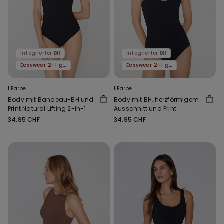
Integrierter BH
Integrierter BH
Easywear 2+1 gratis
Easywear 2+1 gratis
1 Farbe
1 Farbe
Body mit Bandeau-BH und
Body mit BH, herzförmigem
Print Natural Lifting 2-in-1
Ausschnitt und Print
Natural Lifting 2-in-1
34.95 CHF
34.95 CHF