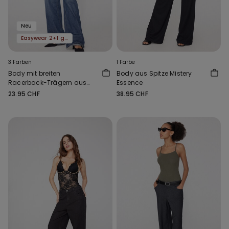
Neu
Easywear 2+1 gratis
3 Farben
1 Farbe
Body mit breiten
Body aus Spitze Mistery
Racerback-Trägern aus
Essence
Spitze
23.95 CHF
38.95 CHF