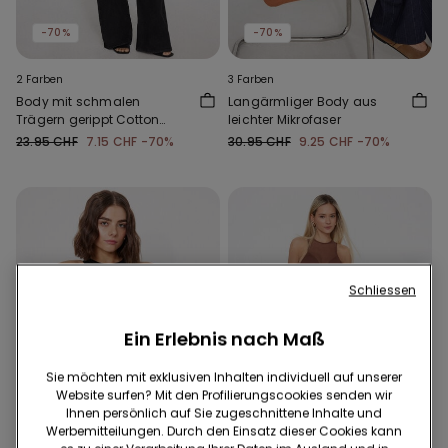
-70%
-70%
2 Farben
3 Farben
Body mit schmalen
Langärmliger Body aus
Trägern gerippt Cotton
leichter Mikrofaser
Cutie
23.95 CHF
7.15 CHF
-70%
30.95 CHF
9.25 CHF
-70%
Schliessen
Ein Erlebnis nach Maß
Sie möchten mit exklusiven Inhalten individuell auf unserer
Website surfen? Mit den Profilierungscookies senden wir
Ihnen persönlich auf Sie zugeschnittene Inhalte und
Werbemitteilungen. Durch den Einsatz dieser Cookies kann