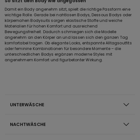
So sitzt dein Body wie angegossen
Damit ein Body angenehm sitzt, spielt die richtige Passform eine
wichtige Rolle. Gerade bei nahtlosen Bodys, Dessous Bodys oder
körpernahen Bodysuits sorgen elastische Stoffe und weiche
Materialien für hohen Komfort und ausreichend
Bewegungsfreiheit. Dadurch schmiegen sich die Modelle
angenehm an den Körper an und lassen sich den ganzen Tag
komfortabel tragen. Ob elegante Looks, entspannte Alltagsoutfits
oder feminine Kombinationen für besondere Momente – die
unterschiedlichen Bodys ergänzen moderne Styles mit
angenehmem Komfort und figurbetonter Wirkung.
UNTERWÄSCHE
NACHTWÄSCHE