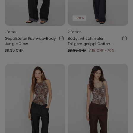
-70%
1 Farbe
2 Farben
Gepolsterter Push-up-Body
Body mit schmalen
Jungle Glow
Trägern gerippt Cotton
Cutie
38.95 CHF
23.95 CHF
7.15 CHF
-70%