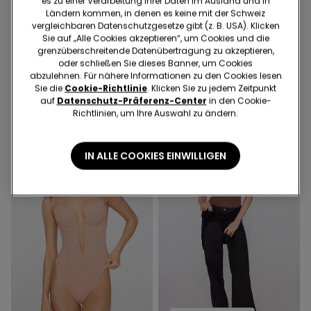
es zu einer Verarbeitung Ihrer Daten im Ausland und in
Ländern kommen, in denen es keine mit der Schweiz
vergleichbaren Datenschutzgesetze gibt (z. B. USA). Klicken
Sie auf „Alle Cookies akzeptieren“, um Cookies und die
2 Farben
2 Farben
grenzüberschreitende Datenübertragung zu akzeptieren,
Body mit leicht wattiertem
Body mit leicht wattiertem
oder schließen Sie dieses Banner, um Cookies
BH Essential aus Tüll
BH Essential aus Tüll
abzulehnen. Für nähere Informationen zu den Cookies lesen
Sie die
Cookie-Richtlinie
. Klicken Sie zu jedem Zeitpunkt
38.95 CHF
38.95 CHF
auf
Datenschutz-Präferenz-Center
in den Cookie-
Richtlinien, um Ihre Auswahl zu ändern.
IN ALLE COOKIES EINWILLIGEN