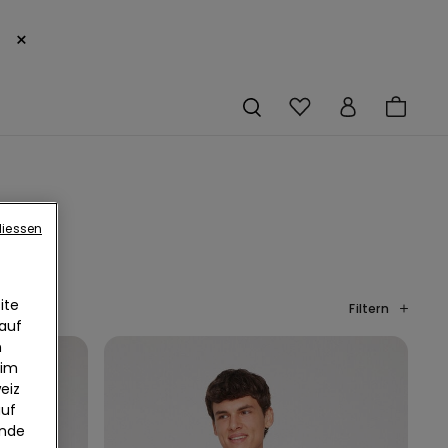
×
liessen
ite
Filtern
 auf
n
 im
eiz
auf
ende