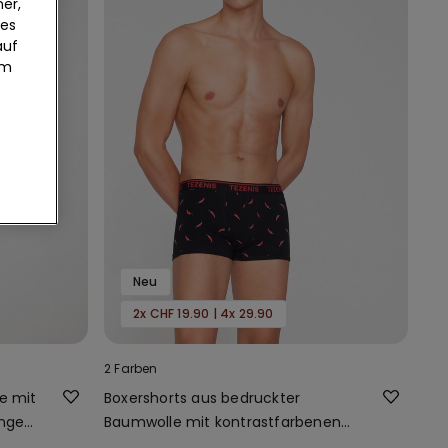
er,
ies
auf
um
Neu
2x CHF 19.90 | 4x 29.90
2 Farben
e mit
Boxershorts aus bedruckter
ungen
Baumwolle mit kontrastfarbenen
Kanten und Logo