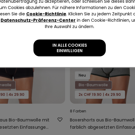
Datenübertragung zu akzeptieren, oder schließen Sie dieses Bann
um Cookies abzulehnen. Für nähere Informationen zu den Cook
lesen Sie die
Cookie-Richtlinie
. Klicken Sie zu jedem Zeitpunkt 
Datenschutz-Präferenz-Center
in den Cookie-Richtlinien, 
Ihre Auswahl zu ändern.
IN ALLE COOKIES
EINWILLIGEN
Neu
mwolle
Bio-Baumwolle
.90 | 4x 29.90
2x CHF 19.90 | 4x 29.90
8 Farben
 aus Bio-Baumwolle mit
Boxershorts aus Bio-Baumwoll
gesetzten Einfassungen
farblich abgesetzten Einfass
und Logo