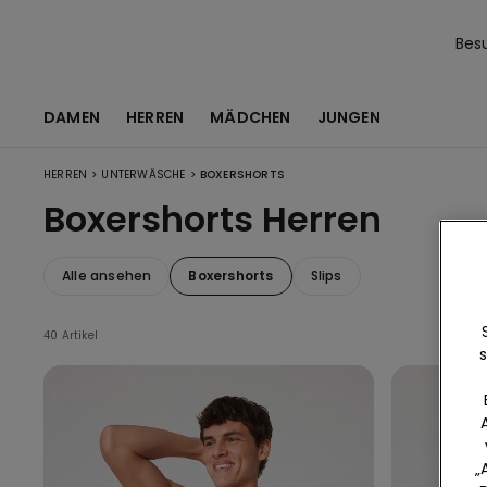
Bes
DAMEN
HERREN
MÄDCHEN
JUNGEN
>
>
HERREN
UNTERWÄSCHE
BOXERSHORTS
Boxershorts Herren
Alle ansehen
Boxershorts
Slips
40 Artikel
s
„