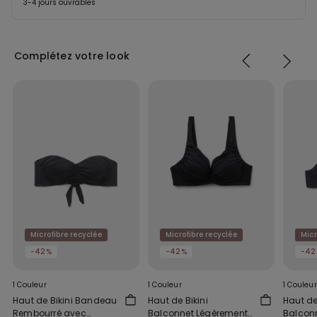
3-4 jours ouvrables
Complétez votre look
Microfibre recyclée
Microfibre recyclée
Micr
-42%
-42%
-42
1 Couleur
1 Couleur
1 Couleur
Haut de Bikini Bandeau
Haut de Bikini
Haut de
Rembourré avec
Balconnet Légèrement
Balcon