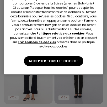
comparables à celles de la Suisse (p. ex. les États-Unis).
1 Couleur
4 Couleurs
Cliquez sur "Accepter tous les cookies" pour accepter les
Bas de Bikini Taille Haute
5 Paires de Chaussettes
cookies et le transfert transfrontalier de données ou fermez
avec Fronces Microfibre
Invisibles en Coton Couleur
cette bannière pour refuser les cookies. Si au contraire, vous
Recyclée
Unie Unisexe
16.95 CHF
10.00 CHF
-41%
9.95 CHF
fermez cette bannière en appuyant sur le bouton « Fermer »,
vous continuerez votre navigation et les cookies ne seront
pas activés. Pour plus d'informations sur les cookies,
consultez notre
Politique relative aux cookies
. Vous
pouvez modifier à tout moment vos préférences en cliquant
sur
Préférences de cookies
présents dans la politique
relative aux cookies.
ACCEPTER TOUS LES COOKIES
-70%
-70%