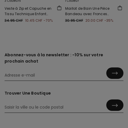
3 Couleurs
1 Couleur
Veste à Zip et Capuche en
Maillot de Bain Une Pièce
Tissu Technique Enfant
Bandeau avec Fronces
Unisexe
Microfibre Recyclée
34.95 CHF
10.45 CHF
-70%
30.95 CHF
20.00 CHF
-35%
Abonnez-vous à la newsletter : -10% sur votre
prochain achat
Trouver Une Boutique