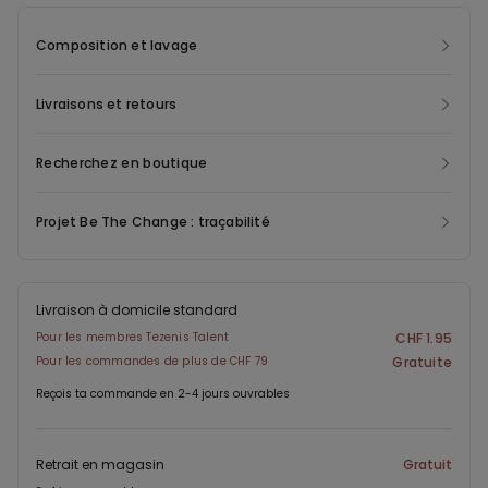
mises au rebut. Pour créer ce nouveau modèle, nous récupérons
les déchets post-consommation, donnant ainsi une nouvelle vie
Composition et lavage
au matériau et réduisant l’empreinte sur l’environnement.
Livraisons et retours
Recherchez en boutique
Projet Be The Change : traçabilité
Livraison à domicile standard
Pour les membres Tezenis Talent
CHF 1.95
Pour les commandes de plus de CHF 79
Gratuite
Reçois ta commande en 2-4 jours ouvrables
Retrait en magasin
Gratuit