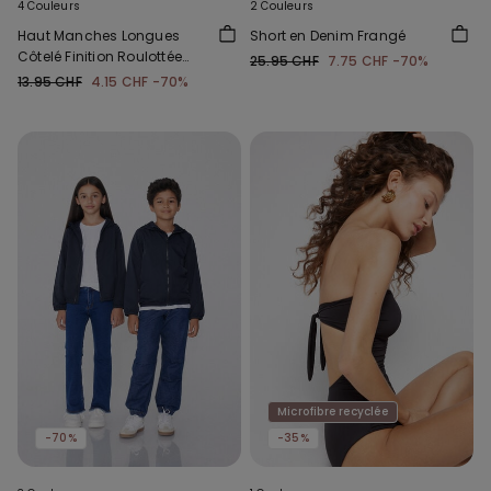
4 Couleurs
2 Couleurs
Haut Manches Longues
Short en Denim Frangé
Côtelé Finition Roulottée
25.95 CHF
7.75 CHF
-70%
Col Rond Fille
13.95 CHF
4.15 CHF
-70%
Microfibre recyclée
-70%
-35%