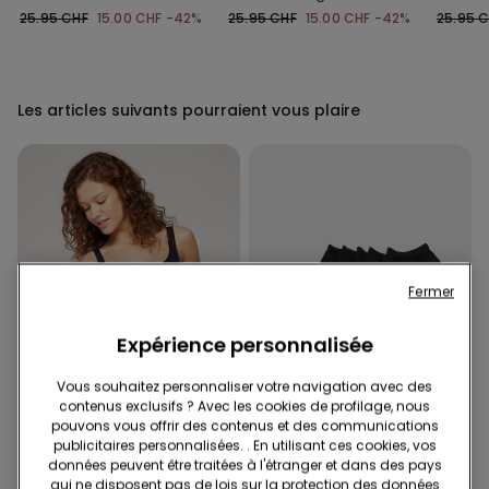
Fronces Microfibre
Rembourré Froncé
Microfi
25.95 CHF
15.00 CHF
-42%
25.95 CHF
15.00 CHF
-42%
25.95 
Recyclée
Recyclé
Les articles suivants pourraient vous plaire
Fermer
Expérience personnalisée
Vous souhaitez personnaliser votre navigation avec des
contenus exclusifs ? Avec les cookies de profilage, nous
Microfibre recyclée
pouvons vous offrir des contenus et des communications
publicitaires personnalisées. . En utilisant ces cookies, vos
-41%
données peuvent être traitées à l'étranger et dans des pays
qui ne disposent pas de lois sur la protection des données