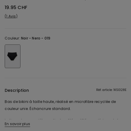
19.95 CHF
1 Avis
Couleur:
Noir -
Nero - 019
Description
Réf. article: 1KSI328E
Bas de bikini à taille haute, réalisé en microfibre recyclée de
couleur unie. Échancrure standard.
Le tissu de ce modèle contient un filé certifié recyclé, issu de la
En savoir plus
transformation de bouteilles en plastique convenablement