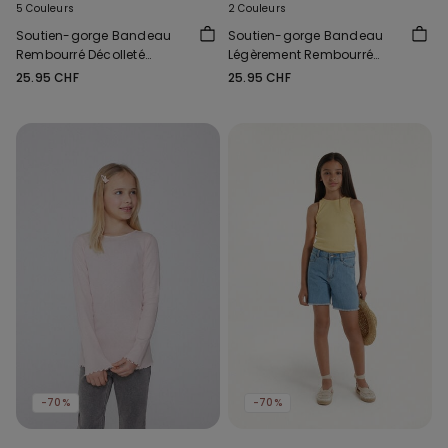
5 Couleurs
2 Couleurs
Soutien-gorge Bandeau
Soutien-gorge Bandeau
Rembourré Décolleté
Légèrement Rembourré
Microfibre Recyclée
Microfibre Recyclée
25.95 CHF
25.95 CHF
Couvrance Maximale
-70%
-70%