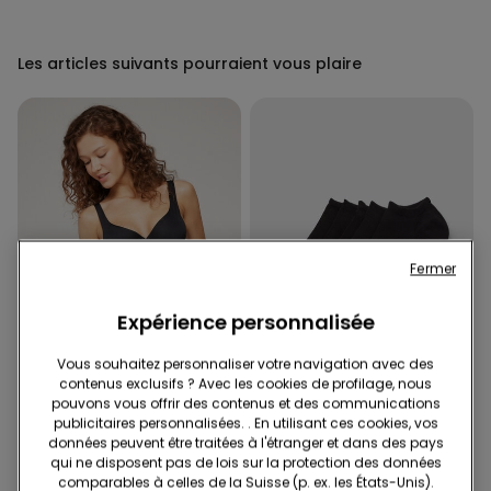
Les articles suivants pourraient vous plaire
Fermer
Expérience personnalisée
Vous souhaitez personnaliser votre navigation avec des
Microfibre recyclée
contenus exclusifs ? Avec les cookies de profilage, nous
pouvons vous offrir des contenus et des communications
-41%
publicitaires personnalisées. . En utilisant ces cookies, vos
données peuvent être traitées à l'étranger et dans des pays
1 Couleur
4 Couleurs
qui ne disposent pas de lois sur la protection des données
comparables à celles de la Suisse (p. ex. les États-Unis).
Bas de Bikini Taille Haute
5 Paires de Chaussettes