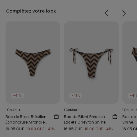
Complétez votre look
-41%
-41%
-41
1 Couleur
1 Couleur
1 Couleur
Bas de Bikini Brésilien
Bas de Bikini Brésilien
Bas de 
Échancrure Arrondie
Lacets Chevron Shine
Shine
Chevron Shine
16.95 CHF
10.00 CHF
-41%
16.95 CHF
10.00 CHF
-41%
16.95 C