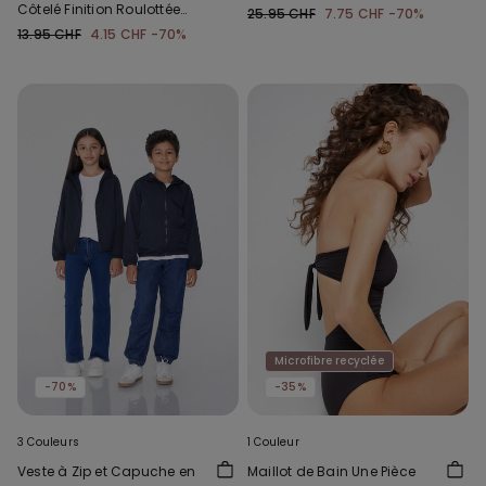
Côtelé Finition Roulottée
25.95 CHF
7.75 CHF
-70%
Col Rond Fille
13.95 CHF
4.15 CHF
-70%
Microfibre recyclée
-70%
-35%
3 Couleurs
1 Couleur
Veste à Zip et Capuche en
Maillot de Bain Une Pièce