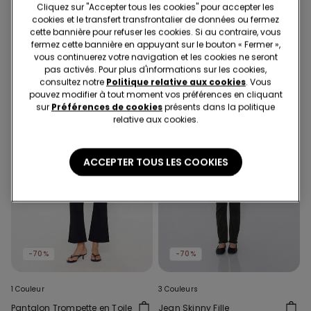
Cliquez sur "Accepter tous les cookies" pour accepter les
avec Fronces Microfibre
Invisibles en Coton Couleur
cookies et le transfert transfrontalier de données ou fermez
Recyclée
Unie Unisexe
16.95 CHF
10.00 CHF
-41%
9.95 CHF
cette bannière pour refuser les cookies. Si au contraire, vous
fermez cette bannière en appuyant sur le bouton « Fermer »,
vous continuerez votre navigation et les cookies ne seront
pas activés. Pour plus d'informations sur les cookies,
consultez notre
Politique relative aux cookies
. Vous
pouvez modifier à tout moment vos préférences en cliquant
sur
Préférences de cookies
présents dans la politique
relative aux cookies.
ACCEPTER TOUS LES COOKIES
-70%
-70%
1 Couleur
3 Couleurs
Pantalon Trompette en Toile
Jean Skinny Fille