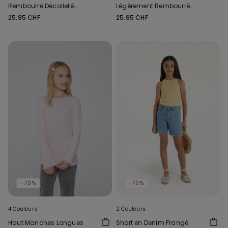
Rembourré Décolleté
Légèrement Rembourré
Microfibre Recyclée
Microfibre Recyclée
25.95 CHF
25.95 CHF
Couvrance Maximale
-70%
-70%
4 Couleurs
2 Couleurs
Haut Manches Longues
Short en Denim Frangé