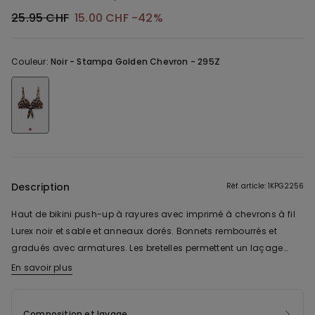
25.95 CHF
15.00 CHF
-42%
Couleur:
Noir -
Stampa Golden Chevron - 295Z
Description
Réf. article: 1KPG2256
Haut de bikini push-up à rayures avec imprimé à chevrons à fil
Lurex noir et sable et anneaux dorés. Bonnets rembourrés et
gradués avec armatures. Les bretelles permettent un laçage
dans le cou ou dans le dos grâce aux œillets présents sur les
En savoir plus
lacets, et la fermeture se fait par un nœud dans le dos.
Composition et lavage