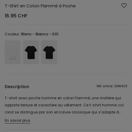
T-Shirt en Coton Flammé à Poche
16.95 CHF
Couleur:
Blanc -
Bianco - 001
Description
Réf. article: 2MM429
T-shirt avec poche homme en coton flammé, une matière qui
apporte texture et caractère au vêtement. Ce t-shirt homme col
rond se distingue par son encolure classique qui s'adapte à
toutes les morphologies et reste intemporelle saison après
En savoir plus
saison. Sa poche poitrine ajoute une touche pratique et