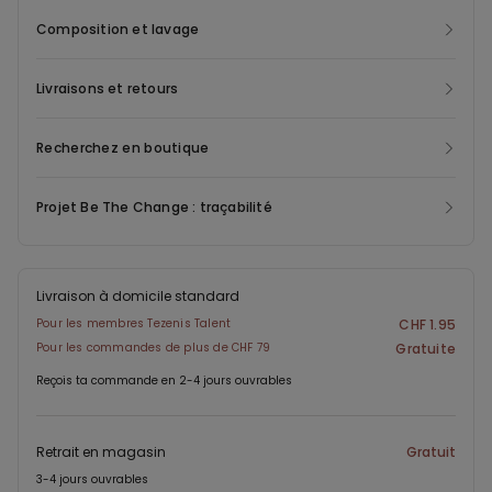
décontractée, parfaite pour glisser vos petits essentiels ou
Composition et lavage
simplement affirmer un style casual. Le coton flammé utilisé
procure une sensation de douceur naturelle sur la peau tout en
offrant une excellente respirabilité, idéale pour les beaux jours.
Livraisons et retours
Ses manches courtes garantissent liberté de mouvement et
confort optimal. Son tissu conserve sa forme et sa couleur
Recherchez en boutique
lavages après lavages, assurant une longévité appréciable à ce
t-shirt homme avec poche. Cette pièce polyvalente signée
Projet Be The Change : traçabilité
Tezenis se porte aussi bien seule lors des journées ensoleillées
qu'en superposition sous une chemise ouverte ou une veste
légère. Parfait pour composer des looks casual-chic, des tenues
de week-end détendues ou simplement pour vos sorties du
Livraison à domicile standard
quotidien.
Pour les membres Tezenis Talent
CHF 1.95
Pour les commandes de plus de CHF 79
Gratuite
Reçois ta commande en 2-4 jours ouvrables
Retrait en magasin
Gratuit
3-4 jours ouvrables