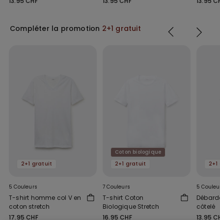
13.95 CHF
13.95 CHF
13.95 C
Compléter la promotion
2+1 gratuit
Coton biologique
2+1 gratuit
2+1 gratuit
2+1 
5 Couleurs
7 Couleurs
5 Couleu
T-shirt homme col V en
T-shirt Coton
Débard
coton stretch
Biologique Stretch
côtelé
17.95 CHF
16.95 CHF
13.95 C