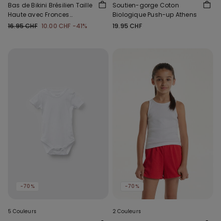
Bas de Bikini Brésilien Taille
Soutien-gorge Coton
Haute avec Fronces
Biologique Push-up Athens
Microfibre Recyclée
16.95 CHF
10.00 CHF
-41%
19.95 CHF
-70%
-70%
5 Couleurs
2 Couleurs