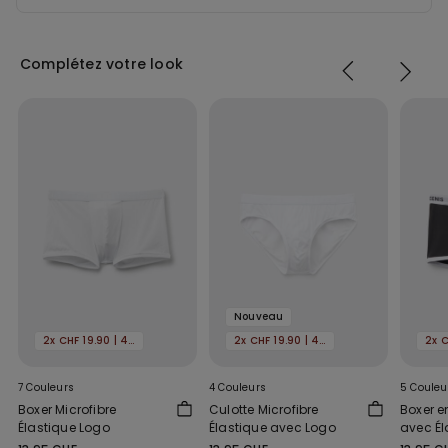
Complétez votre look
Nouveau
2x CHF 19.90 | 4x 29.90
2x CHF 19.90 | 4x 29.90
7 Couleurs
4 Couleurs
5 Couleu
Boxer Microfibre
Culotte Microfibre
Boxer e
Élastique Logo
Élastique avec Logo
avec Él