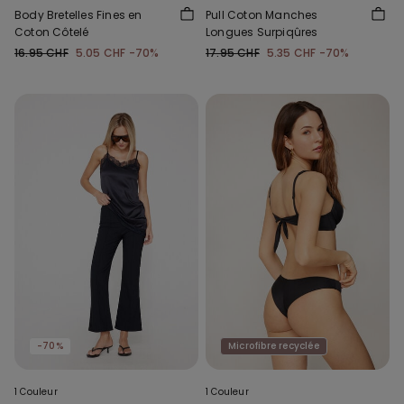
Body Bretelles Fines en
Pull Coton Manches
Coton Côtelé
Longues Surpiqûres
16.95 CHF
5.05 CHF
-70%
17.95 CHF
5.35 CHF
-70%
-70%
Microfibre recyclée
1 Couleur
1 Couleur