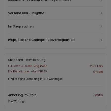
Fertigung dieses neuen Kleidungsstücks recyceln wir Post-
Consumer-Abfälle, so werden sie wiederverwendet und die
Versand und Rückgabe
Umwelt geschont.
Im Shop suchen
Projekt Be The Change: Rückverfolgbarkeit
Standard-Heimlieferung
Für Tezenis Talent-Mitglieder
CHF 1.95
Für Bestellungen über CHF 79
Gratis
Erhalte deine Bestellung in 2-4 Werktagen
Abholung im Store
Gratis
3-4 Werktage