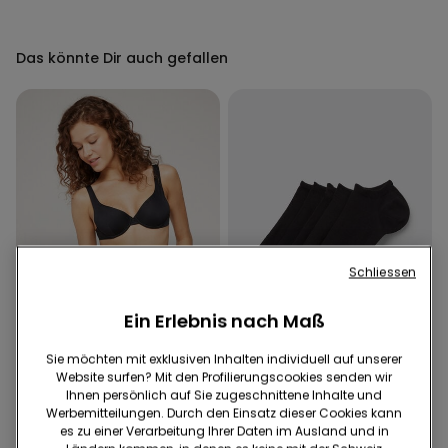
Mikrofaser
Das könnte Dir auch gefallen
Schliessen
Ein Erlebnis nach Maß
Recyceltes Mikrofaser
Sie möchten mit exklusiven Inhalten individuell auf unserer
-41%
Website surfen? Mit den Profilierungscookies senden wir
Ihnen persönlich auf Sie zugeschnittene Inhalte und
Werbemitteilungen. Durch den Einsatz dieser Cookies kann
1 Farbe
4 Farben
es zu einer Verarbeitung Ihrer Daten im Ausland und in
Hoher Bikinislip mit Raffung
5 Paar einfarbige