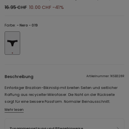
16.95 CHF
10.00 CHF
-41%
Farbe:
-
Nero - 019
Beschreibung
Artikelnummer: 1KSB328R
Einfarbiger Brazilian-Bikinislip mit breiten Seiten und seitlicher
Raffung aus recycelter Mikrofaser. Die Naht an der Rückseite
sorgt für eine bessere Passform. Normaler Beinausschnitt.
Mehr lesen
Das Gewebe dieses Kleidungsstücks enthält zertifiziertes
recyceltes Garn, das aus ordnungsgemäß entsorgten und
wieder aufbereiteten Kunststoffflaschen gewonnen wird. Für die
Zusammensetzung und Pflegehinweise