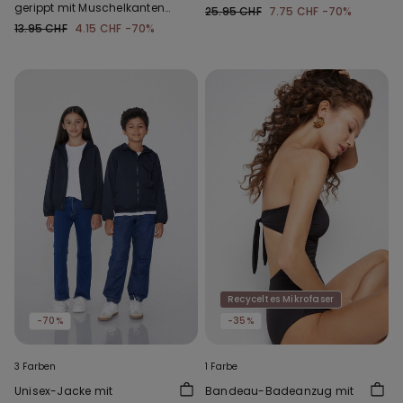
gerippt mit Muschelkanten
25.95 CHF
7.75 CHF
-70%
für Mädchen
13.95 CHF
4.15 CHF
-70%
Recyceltes Mikrofaser
-70%
-35%
3 Farben
1 Farbe
Unisex-Jacke mit
Bandeau-Badeanzug mit