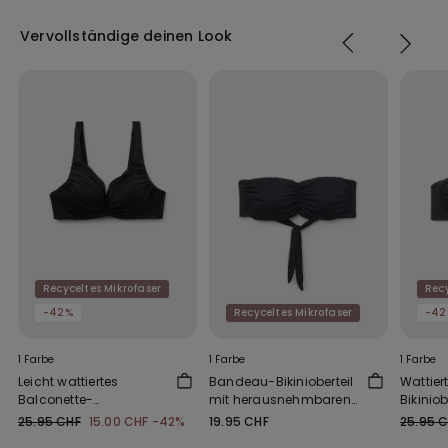
Vervollständige deinen Look
Recyceltes Mikrofaser
Recy
-42%
Recyceltes Mikrofaser
-42
1 Farbe
1 Farbe
1 Farbe
Leicht wattiertes
Bandeau-Bikinioberteil
Wattie
Balconette-
mit herausnehmbaren
Bikiniob
Bikinioberteil mit
Polstern Micro recycelt
Raffung
25.95 CHF
15.00 CHF
-42%
19.95 CHF
25.95 
Raffung aus recycelter
Mikrofa