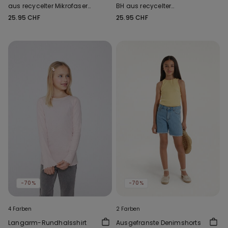
aus recycelter Mikrofaser
BH aus recycelter
mit Ausschnitt
Mikrofaser Full Coverage
25.95 CHF
25.95 CHF
-70%
-70%
4 Farben
2 Farben
Langarm-Rundhalsshirt
Ausgefranste Denimshorts