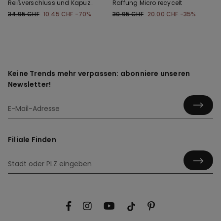
Reißverschluss und Kapuze
Raffung Micro recycelt
aus Funktionsgewebe für
34.95 CHF
10.45 CHF
-70%
30.95 CHF
20.00 CHF
-35%
Kinder
Keine Trends mehr verpassen: abonniere unseren
Newsletter!
Filiale Finden