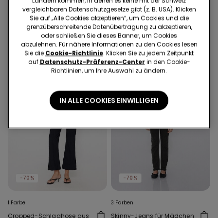
Ländern kommen, in denen es keine mit der Schweiz
Micro recycelt
Sneakersocken aus
vergleichbaren Datenschutzgesetze gibt (z. B. USA). Klicken
Baumwolle Unisex
Sie auf „Alle Cookies akzeptieren“, um Cookies und die
16.95 CHF
10.00 CHF
-41%
9.95 CHF
grenzüberschreitende Datenübertragung zu akzeptieren,
oder schließen Sie dieses Banner, um Cookies
abzulehnen. Für nähere Informationen zu den Cookies lesen
Sie die
Cookie-Richtlinie
. Klicken Sie zu jedem Zeitpunkt
auf
Datenschutz-Präferenz-Center
in den Cookie-
Richtlinien, um Ihre Auswahl zu ändern.
IN ALLE COOKIES EINWILLIGEN
-70%
-70%
1 Farbe
3 Farben
Cropped-Schlaghose aus
Skinny-Jeans für Mädchen