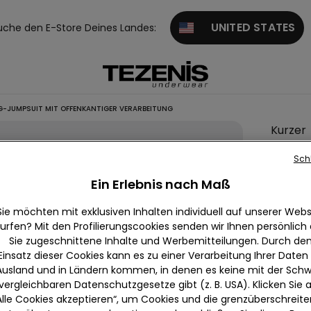
UNITED STATES
uche den E-Store Deines Landes:
-JUMPSUIT MIT OFFENKANTIGER VERARBEITUNG
Kurzer
Shapin
Sch
Jumpsu
Ein Erlebnis nach Maß
offenk
Verarb
Sie möchten mit exklusiven Inhalten individuell auf unserer Webs
urfen? Mit den Profilierungscookies senden wir Ihnen persönlich
30.95 
Sie zugeschnittene Inhalte und Werbemitteilungen. Durch de
Einsatz dieser Cookies kann es zu einer Verarbeitung Ihrer Daten
Farbe:
Sc
Ausland und in Ländern kommen, in denen es keine mit der Schw
vergleichbaren Datenschutzgesetze gibt (z. B. USA). Klicken Sie 
Alle Cookies akzeptieren“, um Cookies und die grenzüberschreit