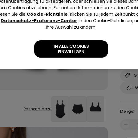
Datenübertragung zu akzeptieren, oder schließen Sie dieses Bann
um Cookies abzulehnen. Für nähere Informationen zu den Cook
lesen Sie die
Cookie-Richtlinie
. Klicken Sie zu jedem Zeitpunkt 
Datenschutz-Präferenz-Center
in den Cookie-Richtlinien, 
Ihre Auswahl zu ändern.
Größe:
S
IN ALLE COOKIES
EINWILLIGEN
Unsicher
Grössent
Gr
G
Passend dazu
Menge: