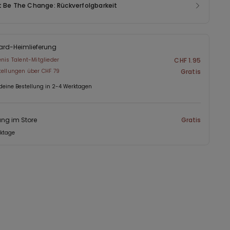
t Be The Change: Rückverfolgbarkeit
r zum Tragen unter der Kleidung konzipiert, sondern kann
ein getragen werden: Kombiniert zu Blazern, Oversize-Hemden
essoires entsteht ein moderner und gewagter Look.
ard-Heimlieferung
enis Talent-Mitglieder
CHF 1.95
tellungen über CHF 79
Gratis
 deine Bestellung in 2-4 Werktagen
ng im Store
Gratis
rktage