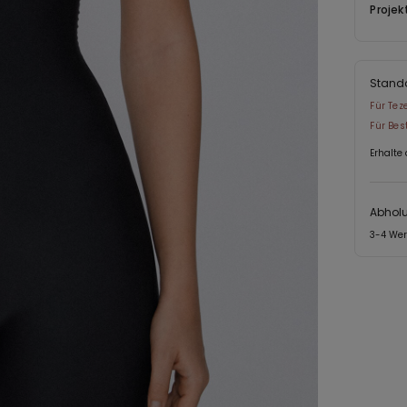
Projek
Shapewea
auch all
oder Acc
Stand
Für Tez
Für Bes
Erhalte
Abholu
3-4 We