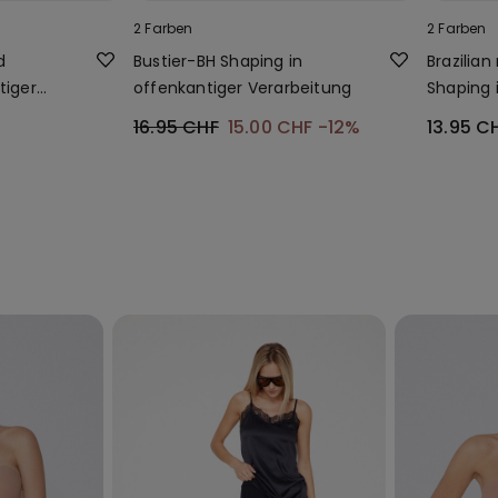
2 Farben
2 Farben
d
Bustier-BH Shaping in
Brazilia
tiger
offenkantiger Verarbeitung
Shaping 
Verarbei
16.95 CHF
15.00 CHF
-12%
13.95 C