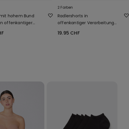
2 Farben
n mit hohem Bund
Radlershorts in
in offenkantiger
offenkantiger Verarbeitung
tung
Shaping
HF
19.95 CHF