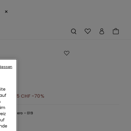
×
g-
liessen
it mit
antiger
eitung
ite
 auf
CHF
9.25 CHF
-70%
n
 im
hwarz -
Nero - 019
eiz
auf
ende