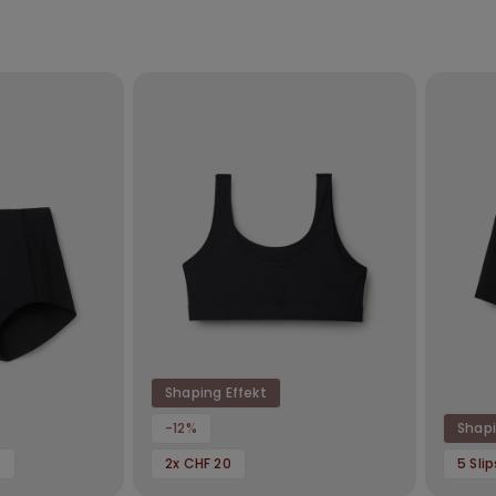
Shaping Effekt
-12%
Shapi
0
2x CHF 20
5 Sli