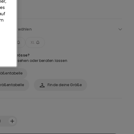
er,
ies
auf
um
Größe auswählen
M
L
XL
 bei der Grösse?
abelle ansehen oder beraten lassen
ößentabelle
rößentabelle
Finde deine Größe
1