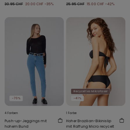
mit Raffung aus recycelter
30.95 CHF
20.00 CHF
-35%
25.95 CHF
15.00 CHF
-42%
Mikrofaser
Recyceltes Mikrofaser
-70%
-41%
4 Farben
1 Farbe
Push-up-Jeggings mit
Hoher Brazilian-Bikinislip
hohem Bund
mit Raffung Micro recycelt