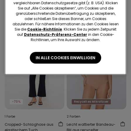
vergleichbaren Datenschutzgesetze gibt (z. B. USA). Klicken
mit Ausschnitt
16.95 CHF
10.00 CHF
-41%
25.95 CHF
Sie auf „Alle Cookies akzeptieren“, um Cookies und die
grenzüberschreitende Datenübertragung zu akzeptieren,
oder schließen Sie dieses Banner, um Cookies
abzulehnen. Für nähere Informationen zu den Cookies lesen
Sie die
Cookie-Richtlinie
. Klicken Sie zu jedem Zeitpunkt
auf
Datenschutz-Präferenz-Center
in den Cookie-
Richtlinien, um Ihre Auswahl zu ändern.
IN ALLE COOKIES EINWILLIGEN
-70%
Recyceltes Mikrofaser
1 Farbe
2 Farben
Cropped-Schlaghose aus
Leicht wattierter Bandeau-
elastischem Tuch
BH aus recycelter