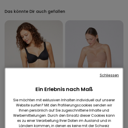
Das könnte Dir auch gefallen
Schliessen
Ein Erlebnis nach Maß
Recyceltes Mikrofaser
Sie möchten mit exklusiven Inhalten individuell auf unserer
-41%
Recyceltes Mikrofaser
Website surfen? Mit den Profilierungscookies senden wir
Ihnen persönlich auf Sie zugeschnittene Inhalte und
1 Farbe
5 Farben
Werbemitteilungen. Durch den Einsatz dieser Cookies kann
es zu einer Verarbeitung Ihrer Daten im Ausland und in
Hoher Bikinislip mit Raffung
Gepolsterter Bandeau-BH
Ländern kommen, in denen es keine mit der Schweiz
Micro recycelt
aus recycelter Mikrofaser