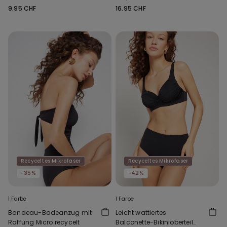
Baumwolle Unisex
9.95 CHF
16.95 CHF
Recyceltes Mikrofaser
Recyceltes Mikrofaser
-35%
-42%
1 Farbe
1 Farbe
Bandeau-Badeanzug mit
Leicht wattiertes
Raffung Micro recycelt
Balconette-Bikinioberteil