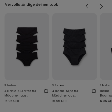
Vervollständige deinen Look
3 Farben
3 Farben
7 Farben
4 Basic-Culottes für
4 Basic-Slips für
Basic-B
Mädchen aus
Mädchen aus
Baumwo
Baumwolle
Baumwolle
Mädch
16.95 CHF
16.95 CHF
6.95 C