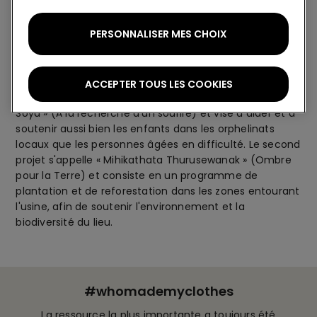
PERSONNALISER MES CHOIX
En plus de ses propres membres du personnel, il est
important de soutenir la communauté dans laquelle
l'usine se trouve. Parmi les projets développés par
Alpha, les deux projets les plus importants ont vu le jour
ACCEPTER TOUS LES COOKIES
cette année. Le premier projet s'appelle « Hasarellak
Soya » (À la recherche d'un sourire) et vise à aider et à
soutenir aussi bien les enfants dans les orphelinats
locaux que les personnes âgées en difficulté. Le second
projet s'appelle « Mihikathata Thurusewanak » (Ombre
pour la Terre) et consiste en un programme de
plantation et de reforestation dans les zones entourant
l'usine, afin de soutenir l'environnement et la
biodiversité du lieu.
#whomademyclothes
La ressource la plus importante a toujours été