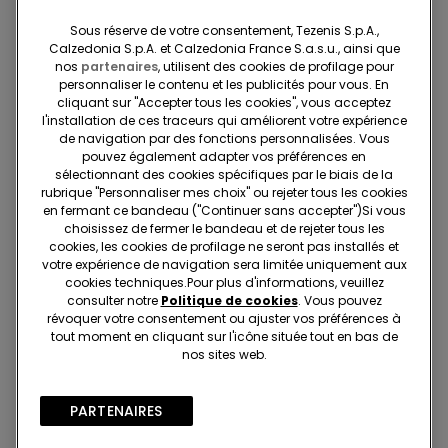
phase centrale de la gestion du personnel et vise à
Sous réserve de votre consentement, Tezenis S.p.A.,
récompenser les plus méritants par des augmentations
Calzedonia S.p.A. et Calzedonia France S.a.s.u., ainsi que
annuelles et des primes, mais aussi à développer des
nos
partenaires
, utilisent des cookies de profilage pour
carrières internes profitables.
personnaliser le contenu et les publicités pour vous. En
cliquant sur "Accepter tous les cookies", vous acceptez
l'installation de ces traceurs qui améliorent votre expérience
Avantages pour la communauté
de navigation par des fonctions personnalisées. Vous
pouvez également adapter vos préférences en
sélectionnant des cookies spécifiques par le biais de la
rubrique "Personnaliser mes choix" ou rejeter tous les cookies
en fermant ce bandeau ("Continuer sans accepter")​Si vous
choisissez de fermer le bandeau et de rejeter tous les
cookies, les cookies de profilage ne seront pas installés et
votre expérience de navigation sera limitée uniquement aux
cookies techniques.​Pour plus d'informations, veuillez
consulter notre
Politique de cookies
. Vous pouvez
révoquer votre consentement ou ajuster vos préférences à
tout moment en cliquant sur l'icône située tout en bas de
nos sites web.
PARTENAIRES​