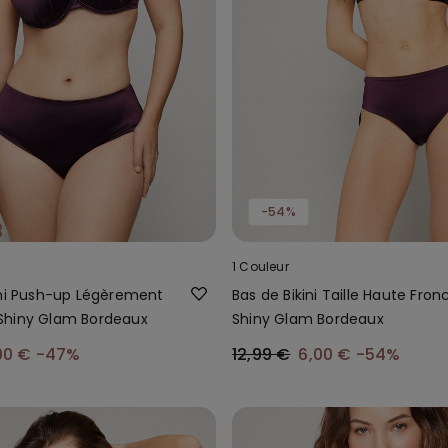
-54%
1 Couleur
ini Push-up Légèrement
Bas de Bikini Taille Haute Fron
Shiny Glam Bordeaux
Shiny Glam Bordeaux
00 €
-47%
12,99 €
6,00 €
-54%