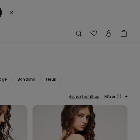
×
tage
Bandana
Fleuri
Retirez les filtres
Filtrer
(1)