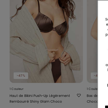
S
e
p
a
-47%
-40%
1 Couleur
1 Couleur
Haut de Bikini Push-Up Légèrement
Bas de Bikin
Rembourré Shiny Glam Choco
Choco