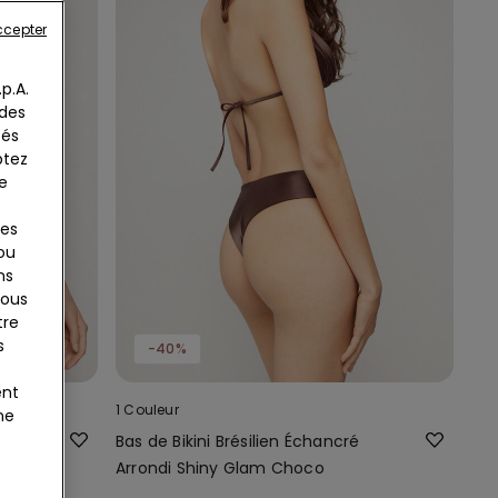
ccepter
p.A.
 des
tés
ptez
e
ies
 ou
ns
tous
tre
s
-40%
ent
1 Couleur
ne
ement
Bas de Bikini Brésilien Échancré
o
Arrondi Shiny Glam Choco