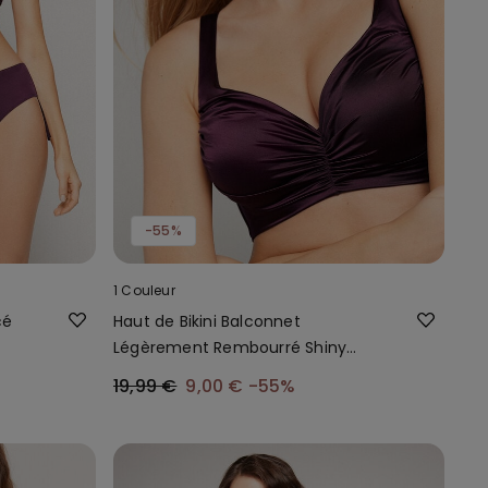
-55%
1 Couleur
cé
Haut de Bikini Balconnet
Légèrement Rembourré Shiny
Glam Bordeaux
19,99 €
9,00 €
-55%