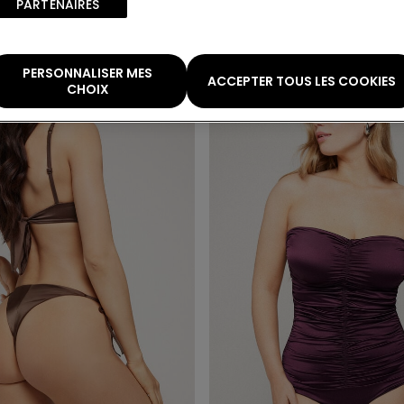
PARTENAIRES​
00 €
-40%
16,99 €
9,00 €
-47%
PERSONNALISER MES
ACCEPTER TOUS LES COOKIES
CHOIX