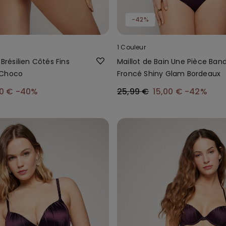
-42%
1 Couleur
 Brésilien Côtés Fins
Maillot de Bain Une Pièce Ban
 Choco
Froncé Shiny Glam Bordeaux
00 €
-40%
25,99 €
15,00 €
-42%