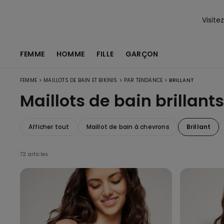
Visite
FEMME
HOMME
FILLE
GARÇON
>
>
>
FEMME
MAILLOTS DE BAIN ET BIKINIS
PAR TENDANCE
BRILLANT
Maillots de bain brillants
Afficher tout
Maillot de bain à chevrons
Brillant
72 articles