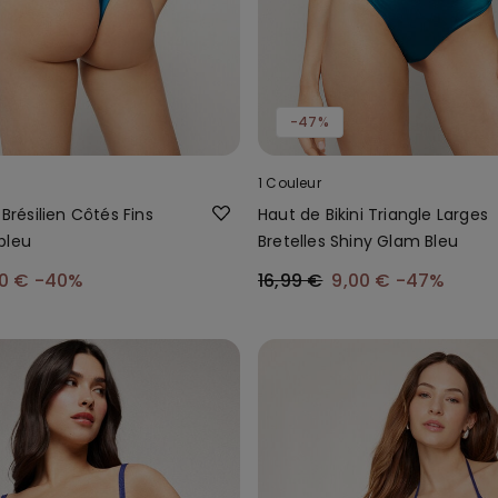
-47%
1 Couleur
 Brésilien Côtés Fins
Haut de Bikini Triangle Larges
bleu
Bretelles Shiny Glam Bleu
00 €
-40%
16,99 €
9,00 €
-47%