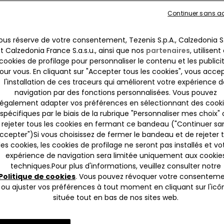
Continuer sans a
ous réserve de votre consentement, Tezenis S.p.A., Calzedonia S.
t Calzedonia France S.a.s.u., ainsi que nos
partenaires
, utilisent
cookies de profilage pour personnaliser le contenu et les publici
our vous. En cliquant sur "Accepter tous les cookies", vous acce
l'installation de ces traceurs qui améliorent votre expérience d
navigation par des fonctions personnalisées. Vous pouvez
également adapter vos préférences en sélectionnant des cook
spécifiques par le biais de la rubrique "Personnaliser mes choix"
rejeter tous les cookies en fermant ce bandeau ("Continuer sa
ccepter")​Si vous choisissez de fermer le bandeau et de rejeter 
les cookies, les cookies de profilage ne seront pas installés et vo
expérience de navigation sera limitée uniquement aux cookie
-47%
techniques.​Pour plus d'informations, veuillez consulter notre
Politique de cookies
. Vous pouvez révoquer votre consentem
1 Couleur
ou ajuster vos préférences à tout moment en cliquant sur l'icô
située tout en bas de nos sites web.
i Classique Shiny Glam
Haut de Bikini Triangle Légèr
Rembourré Shiny Glam Choc