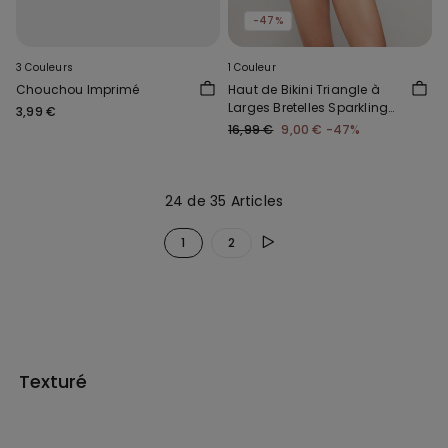
-47%
3 Couleurs
1 Couleur
Chouchou Imprimé
Haut de Bikini Triangle à
Larges Bretelles Sparkling
3,99 €
Touch Mauve
16,99 €
9,00 €
-47%
24 de 35 Articles
1
2
Texturé