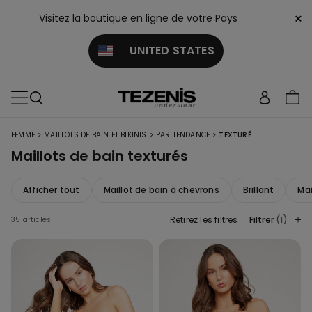
×
Visitez la boutique en ligne de votre Pays
UNITED STATES
>
>
>
FEMME
MAILLOTS DE BAIN ET BIKINIS
PAR TENDANCE
TEXTURÉ
Maillots de bain texturés
Afficher tout
Maillot de bain à chevrons
Brillant
Mai
Retirez les filtres
Filtrer
(1)
35 articles