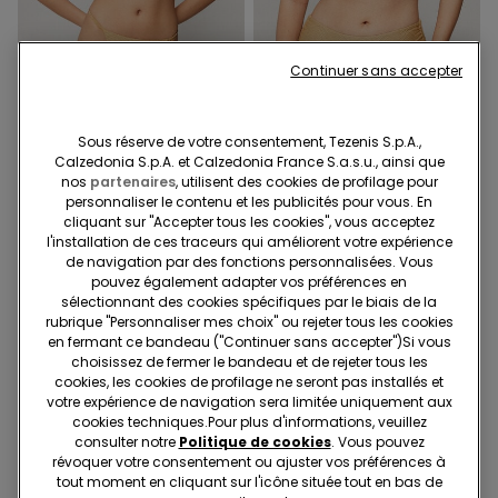
Continuer sans accepter
-40%
-47%
Sous réserve de votre consentement, Tezenis S.p.A.,
1 Couleur
1 Couleur
Calzedonia S.p.A. et Calzedonia France S.a.s.u., ainsi que
Bas de Bikini String Côtés
Haut de Bikini Push-Up
nos
partenaires
, utilisent des cookies de profilage pour
Fins Façon Tanga
Légèrement Rembourré
personnaliser le contenu et les publicités pour vous. En
Sparkling Touch Doré
Sparkling Touch Doré
9,99 €
cliquant sur "Accepter tous les cookies", vous acceptez
6,00 €
-40%
16,99 €
9,00 €
-47%
l'installation de ces traceurs qui améliorent votre expérience
de navigation par des fonctions personnalisées. Vous
pouvez également adapter vos préférences en
sélectionnant des cookies spécifiques par le biais de la
rubrique "Personnaliser mes choix" ou rejeter tous les cookies
en fermant ce bandeau ("Continuer sans accepter")​Si vous
choisissez de fermer le bandeau et de rejeter tous les
cookies, les cookies de profilage ne seront pas installés et
votre expérience de navigation sera limitée uniquement aux
cookies techniques.​Pour plus d'informations, veuillez
consulter notre
Politique de cookies
. Vous pouvez
révoquer votre consentement ou ajuster vos préférences à
tout moment en cliquant sur l'icône située tout en bas de