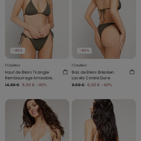
-40%
-40%
1 Couleur
1 Couleur
Haut de Bikini Triangle
Bas de Bikini Brésilien
Rembourrage Amovible
Lacets Crinkle Dune
Crinkle Dune
14,99 €
9,00 €
-40%
9,99 €
6,00 €
-40%