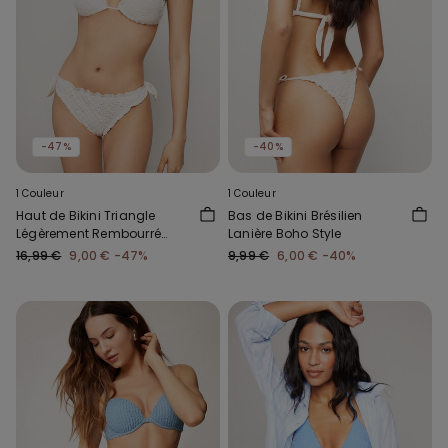
-47%
-40%
1 Couleur
1 Couleur
Haut de Bikini Triangle
Bas de Bikini Brésilien
Légèrement Rembourré
Lanière Boho Style
Boho Style
16,99 €
9,00 €
-47%
9,99 €
6,00 €
-40%