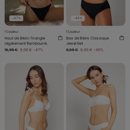
-47%
-40%
1 Couleur
1 Couleur
Haut de Bikini Triangle
Bas de Bikini Classique
Légèrement Rembourré
Jewel Net
Jewel Net
16,99 €
9,00 €
-47%
9,99 €
6,00 €
-40%