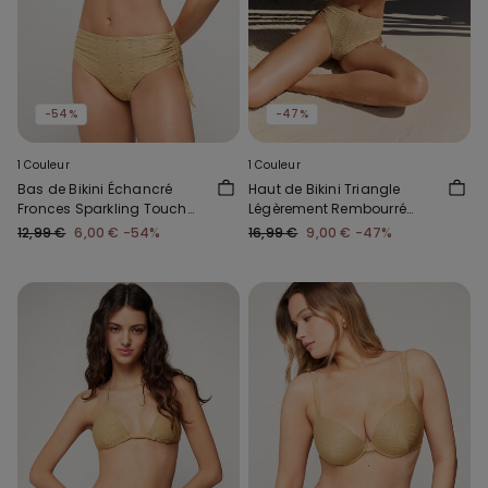
-54%
-47%
1 Couleur
1 Couleur
Bas de Bikini Échancré
Haut de Bikini Triangle
Fronces Sparkling Touch
Légèrement Rembourré
Doré
Sparkling Touch Doré
12,99 €
6,00 €
-54%
16,99 €
9,00 €
-47%