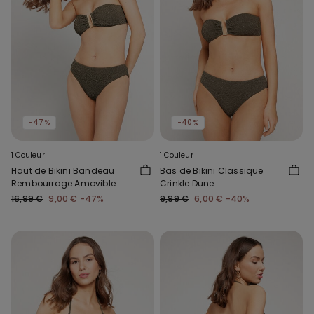
-47%
-40%
1 Couleur
1 Couleur
Haut de Bikini Bandeau
Bas de Bikini Classique
Rembourrage Amovible
Crinkle Dune
Crinkle Dune
16,99 €
9,00 €
-47%
9,99 €
6,00 €
-40%