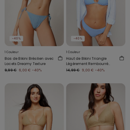
-40%
-40%
1 Couleur
1 Couleur
Bas de Bikini Brésilien avec
Haut de Bikini Triangle
Lacets Dreamy Texture
Légèrement Rembourré
Dreamy Texture
9,99 €
6,00 €
-40%
14,99 €
9,00 €
-40%