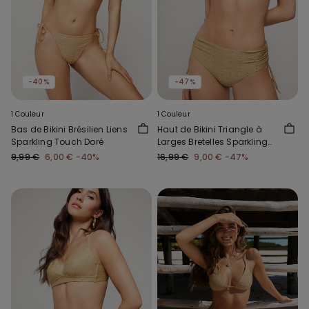
-40%
-47%
1 Couleur
1 Couleur
Bas de Bikini Brésilien Liens
Haut de Bikini Triangle à
Sparkling Touch Doré
Larges Bretelles Sparkling
Touch Doré
9,99 €
6,00 €
-40%
16,99 €
9,00 €
-47%