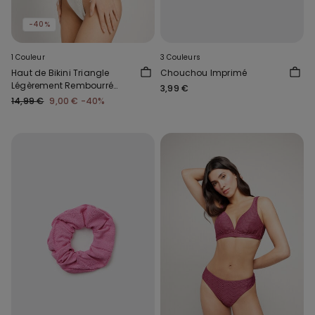
-40%
1 Couleur
3 Couleurs
Haut de Bikini Triangle
Chouchou Imprimé
Légèrement Rembourré
3,99 €
Piqué Wave
14,99 €
9,00 €
-40%