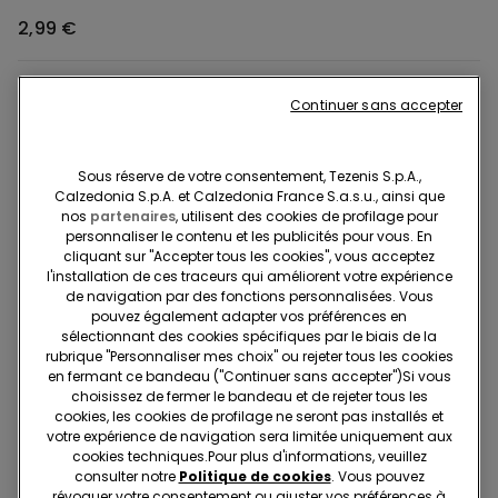
2,99 €
Couleur:
Bleu ciel -
Azzurro Soft - 238Y
Continuer sans accepter
Sous réserve de votre consentement, Tezenis S.p.A.,
Calzedonia S.p.A. et Calzedonia France S.a.s.u., ainsi que
nos
partenaires
, utilisent des cookies de profilage pour
personnaliser le contenu et les publicités pour vous. En
cliquant sur "Accepter tous les cookies", vous acceptez
l'installation de ces traceurs qui améliorent votre expérience
Description
Réf. article: 6AC2045
de navigation par des fonctions personnalisées. Vous
pouvez également adapter vos préférences en
sélectionnant des cookies spécifiques par le biais de la
Bonnet 100 % coton doublé doux, sans élastique.
rubrique "Personnaliser mes choix" ou rejeter tous les cookies
en fermant ce bandeau ("Continuer sans accepter")​Si vous
choisissez de fermer le bandeau et de rejeter tous les
cookies, les cookies de profilage ne seront pas installés et
Composition et lavage
votre expérience de navigation sera limitée uniquement aux
cookies techniques.​Pour plus d'informations, veuillez
consulter notre
Politique de cookies
. Vous pouvez
Livraisons et retours
révoquer votre consentement ou ajuster vos préférences à