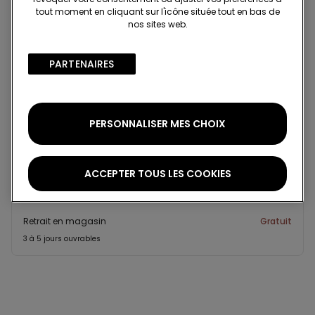
tout moment en cliquant sur l'icône située tout en bas de
nos sites web.
Recherchez en boutique
PARTENAIRES​
Projet Be The Change : traçabilité
Standard à domicile
PERSONNALISER MES CHOIX
Membre du programme fidélité Tezenis Talent
2€
Pour toute commande supérieure à 55€
Livraison gratuite
ACCEPTER TOUS LES COOKIES
5 jours ouvrables
Retrait en magasin
Gratuit
3 à 5 jours ouvrables