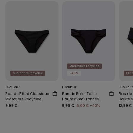
Microfibre recyclée
Microfibre recyclée
-40%
Micr
1 Couleur
1 Couleur
1 Couleur
Bas de Bikini Classique
Bas de Bikini Taille
Bas de B
Microfibre Recyclée
Haute avec Fronces
Haute M
Microfibre Recyclée
Recycl
9,99 €
9,99 €
6,00 €
-40%
12,99 €