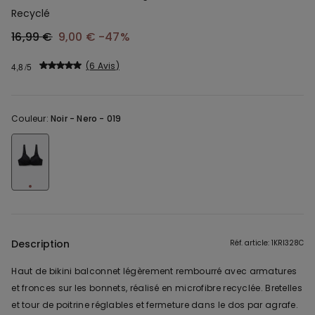
Recyclé
16,99 €
9,00 €
-47%
6 Avis
4,8
Couleur:
Noir -
Nero - 019
Description
Réf. article: 1KRI328C
Haut de bikini balconnet légèrement rembourré avec armatures
et fronces sur les bonnets, réalisé en microfibre recyclée. Bretelles
et tour de poitrine réglables et fermeture dans le dos par agrafe.