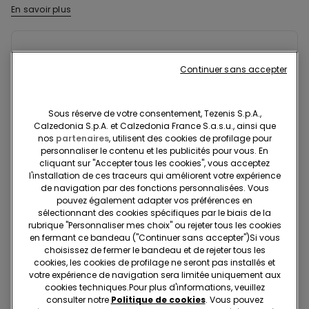
En savoir plus
Le tissu de ce modèle contient un filé certifié recyclé, issu de la
transformation de bouteilles en plastique convenablement
mises au rebut. Pour créer ce nouveau modèle, nous récupérons
Composition et lavage
les déchets post-consommation, donnant ainsi une nouvelle vie
Continuer sans accepter
au matériau et réduisant l’empreinte sur l’environnement.
Livraisons et retours
Sous réserve de votre consentement, Tezenis S.p.A.,
Calzedonia S.p.A. et Calzedonia France S.a.s.u., ainsi que
Recherchez en boutique
nos
partenaires
, utilisent des cookies de profilage pour
personnaliser le contenu et les publicités pour vous. En
cliquant sur "Accepter tous les cookies", vous acceptez
Projet Be The Change : traçabilité
l'installation de ces traceurs qui améliorent votre expérience
de navigation par des fonctions personnalisées. Vous
pouvez également adapter vos préférences en
sélectionnant des cookies spécifiques par le biais de la
Standard à domicile
rubrique "Personnaliser mes choix" ou rejeter tous les cookies
en fermant ce bandeau ("Continuer sans accepter")​Si vous
Membre du programme fidélité Tezenis Talent
2€
choisissez de fermer le bandeau et de rejeter tous les
Pour toute commande supérieure à 55€
Livraison gratuite
cookies, les cookies de profilage ne seront pas installés et
votre expérience de navigation sera limitée uniquement aux
5 jours ouvrables
cookies techniques.​Pour plus d'informations, veuillez
consulter notre
Politique de cookies
. Vous pouvez