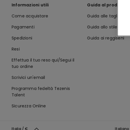
Informazioni utili
Guida al prodotto
Come acquistare
Guida alle taglie
Pagamenti
Guida allo stile
Spedizioni
Guida ai reggiseni
Resi
Effettua il tuo reso qui/Segui il
tuo ordine
Scrivici un'email
Programma fedeltà Tezenis
Talent
Sicurezza Online
Italia / €
Italian