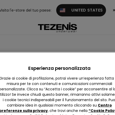
UNITED STATES
Visita l'e-store del tuo paese:
ategory.not.currently.a
Esperienza personalizzata
Grazie ai cookie di profilazione, potrai vivere un’esperienza fatta
misura per te con contenuti e comunicazioni commerciali
personalizzate. Clicca su “Accetta i cookie” per acconsentire al l
Trova negozio
tilizzo! Se invece chiudi questo banner, rimarranno attivi solam
i cookie tecnici indispensabili per il funzionamento del sito. Puo
cambiare idea in qualsiasi momento cliccando su
Centro
preferenze sulla privacy
, che trovi anche nella
“Cookie Polic