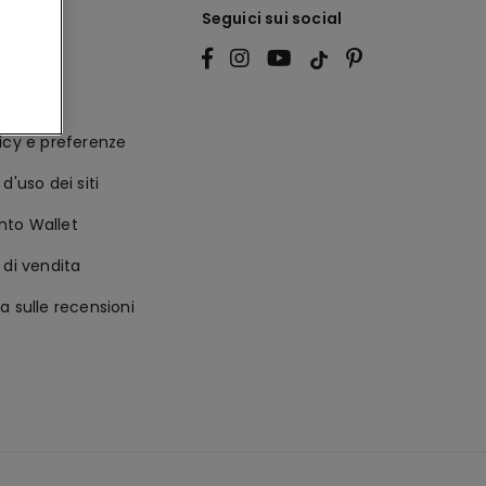
le
Seguici sui social
licy
ità
icy e preferenze
d'uso dei siti
to Wallet
 di vendita
a sulle recensioni