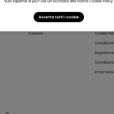
Vuoi saperne di più? Dai un’occhiata alla nostra Cookie Policy.
Corporate
Area lega
Company Info
Privacy Po
Accetta tutti i cookie
Franchising
Accessibil
Careers
Cookie Pol
Condizioni 
Regolamen
Condizioni
Informativ
o