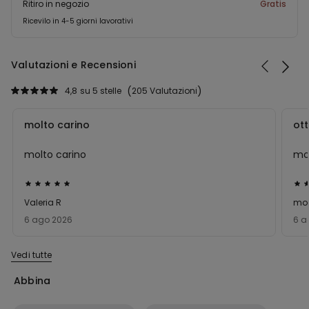
Ritiro in negozio
Gratis
Ricevilo in 4-5 giorni lavorativi
Valutazioni e Recensioni
4,8
su 5 stelle
205 Valutazioni
molto carino
ot
molto carino
mol
Valutato
Val
5
5
Valeria R
mon
su
su
6 ago 2026
6 a
5
5
Vedi tutte
Abbina