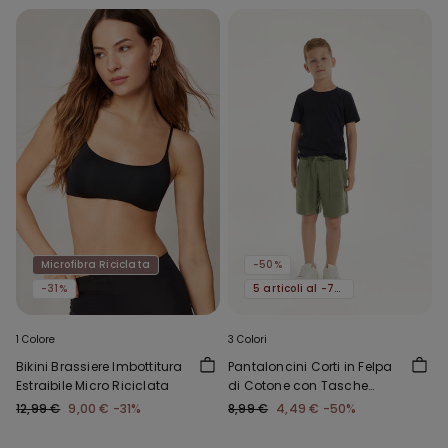
Microfibra Riciclata
-50%
-31%
5 articoli al -70%
1 Colore
3 Colori
Bikini Brassiere Imbottitura
Pantaloncini Corti in Felpa
Estraibile Micro Riciclata
di Cotone con Tasche
Bimbo
12,99 €
9,00 €
-31%
8,99 €
4,49 €
-50%