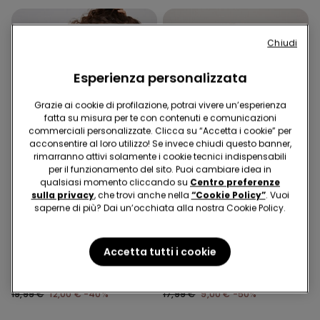
Chiudi
Esperienza personalizzata
Grazie ai cookie di profilazione, potrai vivere un’esperienza
fatta su misura per te con contenuti e comunicazioni
commerciali personalizzate. Clicca su “Accetta i cookie” per
acconsentire al loro utilizzo! Se invece chiudi questo banner,
rimarranno attivi solamente i cookie tecnici indispensabili
per il funzionamento del sito. Puoi cambiare idea in
qualsiasi momento cliccando su
Centro preferenze
Microfibra Riciclata
Poliestere Riciclato
sulla privacy
, che trovi anche nella
“Cookie Policy”
. Vuoi
saperne di più? Dai un’occhiata alla nostra Cookie Policy.
-40%
-50%
1 Colore
2 Colori
Accetta tutti i cookie
Costume Intero Fascia con
Costume Boxer Corto Basic
Arriccio Micro Riciclata
Riciclato
19,99 €
12,00 €
-40%
17,99 €
9,00 €
-50%