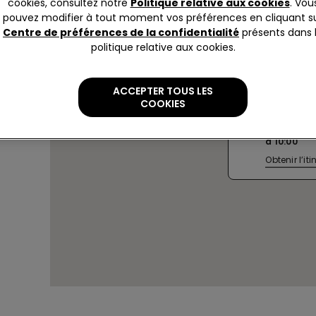
cookies, consultez notre
Politique relative aux cookies
. Vou
pouvez modifier à tout moment vos préférences en cliquant s
Centre de préférences de la confidentialité
présents dans 
politique relative aux cookies.
MOSCOW 
ACCEPTER TOUS LES
PASSAZH
COOKIES
Krasnogo M
Actuellem
à
10:00
Obtenir l’iti