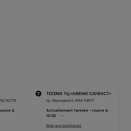
TEZENIS ТЦ «АВЕНЮ САУВЭСТ»
АД 142715
пр. Вернадского, 86А 119571
rouvre à
Actuellement fermée
rouvre à
10:00
Aller aux boutiques