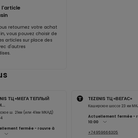
l'article
sin
ous retournez votre achat
n, vous pouvez choisir de
s articles sur place des
vec d'autres
ises.
us
NIS ТЦ «МЕГА ТЕПЛЫЙ
TEZENIS ТЦ «ВЕГАС»
...
Каширское шоссе 23 км МК
ское ш. 21км (или 41км МКАД)
Actuellement fermée
04
10:00
ellement fermée
rouvre à
+74959666305