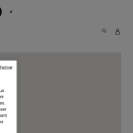
×
Fermer
us
ir
es.
iser
yant
es