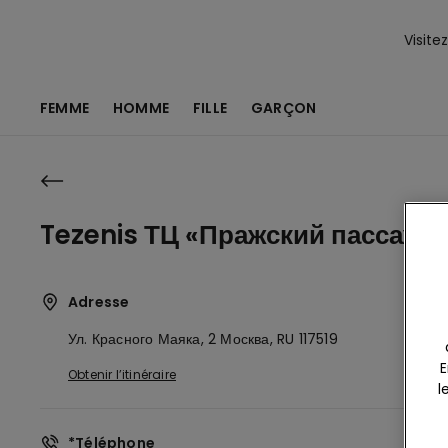
Visite
FEMME
HOMME
FILLE
GARÇON
Tezenis ТЦ «Пражский пассаж»
Adresse
Ул. Красного Маяка, 2
Москва,
RU
117519
E
Obtenir l’itinéraire
l
*Téléphone