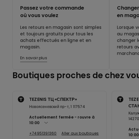
Passez votre commande
Changer 
où vous voulez
en maga
Les retours en magasin sont simples
Lorsque v
et toujours gratuits pour tous les
au magasi
achats effectués en ligne et en
changer le
magasin.
retours a
marchand
En savoir plus
Boutiques proches de chez vo
TEZENIS ТЦ «СПЕКТР»
TEZE
СТАН
Новоясеневский пр-т, 1 117574
Калуж
Actuellement fermée
rouvre à
1427
10:00
Actu
+74951391360
Aller aux boutiques
10:00