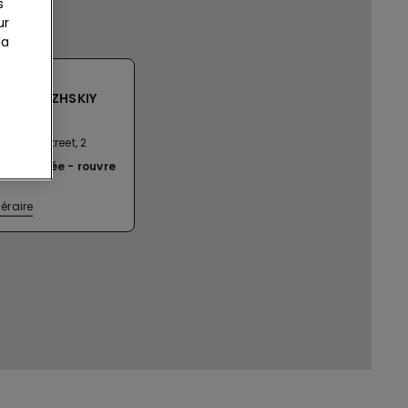
s
ur
la
SC PRAZHSKIY
ayaka Street, 2
ent fermée
rouvre
néraire