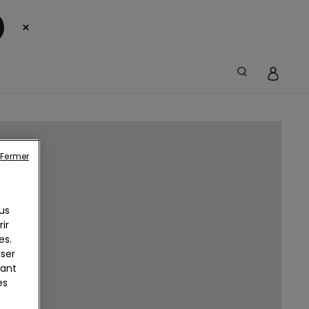
×
Fermer
us
ir
es.
iser
yant
es