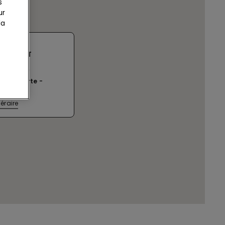
s
ur
la
C RED KIT
iy pr-d, 2
ent ouverte
:00
néraire