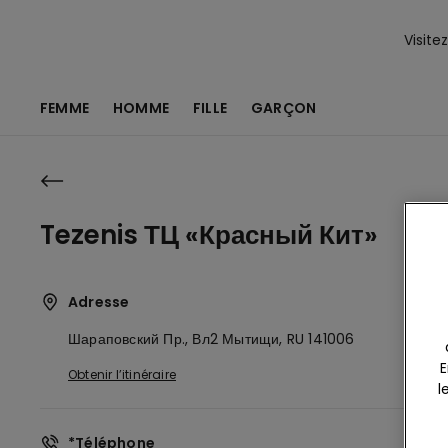
Visite
FEMME
HOMME
FILLE
GARÇON
Tezenis ТЦ «Красный Кит»
Adresse
Шараповский Пр., Вл2
Мытищи,
RU
141006
E
Obtenir l’itinéraire
l
*Téléphone