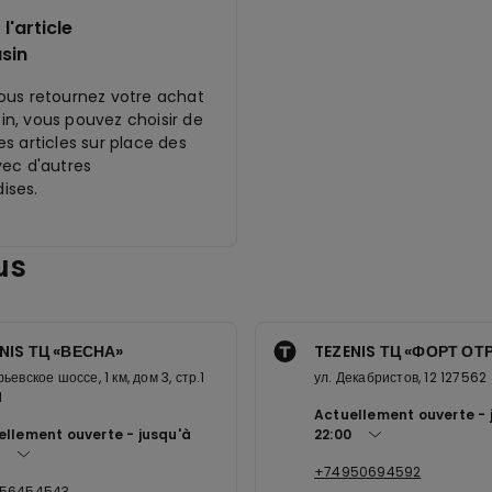
l'article
sin
ous retournez votre achat
n, vous pouvez choisir de
s articles sur place des
vec d'autres
ises.
us
NIS ТЦ «ВЕСНА»
TEZENIS ТЦ «ФОРТ О
ьевское шоссе, 1 км, дом 3, стр.1
ул. Декабристов, 12 127562
1
Actuellement ouverte
ellement ouverte
jusqu'à
22:00
+74950694592
56454543