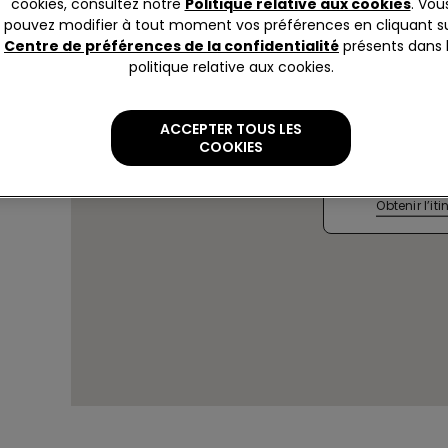
cookies, consultez notre
Politique relative aux cookies
. Vou
pouvez modifier à tout moment vos préférences en cliquant s
Centre de préférences de la confidentialité
présents dans 
politique relative aux cookies.
MITISHI S
ACCEPTER TOUS LES
Sharapovsk
COOKIES
Actuellem
jusqu'à
22
Obtenir l’iti