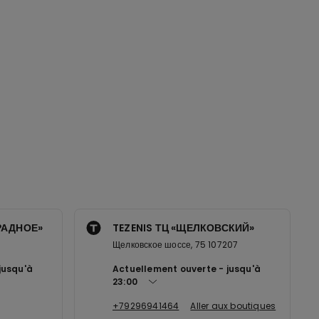
ТРАДНОЕ»
TEZENIS ТЦ «ЩЕЛКОВСКИЙ»
Щелковское шоссе, 75 107207
jusqu'à
Actuellement ouverte
jusqu'à
23:00
+79296941464
Aller aux boutiques