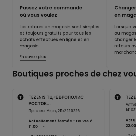
Passez votre commande
Changer 
où vous voulez
en maga
Les retours en magasin sont simples
Lorsque v
et toujours gratuits pour tous les
au magasi
achats effectués en ligne et en
changer le
magasin.
retours a
marchand
En savoir plus
Boutiques proches de chez vo
TEZENIS ТЦ «ЕВРОПОЛИС
TEZE
РОСТОК...
Алтуф
14103
Проспект Мира, 211к2 129226
Actu
Actuellement fermée
rouvre à
22:00
11:00
+749