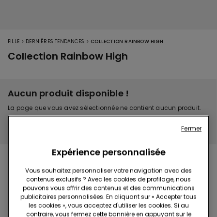
>
>
FILLE
DERNIÈRES TENDANCES
COLLECTION RAINBOW HIGH
Collection Rainbow High
Aucun produit disponible !
La page que vous avez sélectionnée ne contient aucun produit.
CONTINUER LE SHOPPING
Fermer
Expérience personnalisée
Vous souhaitez personnaliser votre navigation avec des
contenus exclusifs ? Avec les cookies de profilage, nous
Collection Rainbow High
pouvons vous offrir des contenus et des communications
publicitaires personnalisées. En cliquant sur « Accepter tous
les cookies », vous acceptez d'utiliser les cookies. Si au
contraire, vous fermez cette bannière en appuyant sur le