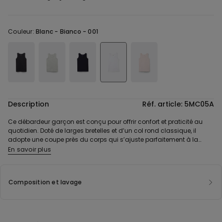
Couleur:
Blanc -
Bianco - 001
Description
Réf. article: 5MC05A
Ce débardeur garçon est conçu pour offrir confort et praticité au
quotidien. Doté de larges bretelles et d’un col rond classique, il
adopte une coupe près du corps qui s’ajuste parfaitement à la
morphologie des enfants. Sa composition à plus de 90 % en coton,
En savoir plus
avec une touche d’élasthanne, garantit une douceur exceptionnelle
sur la peau tout en assurant une élasticité idéale pour
accompagner les mouvements. Son design simple et épuré, sans
Composition et lavage
coutures gênantes, en fait un indispensable polyvalent, parfait
comme sous-vêtement ou pièce principale selon la saison. Sa
matière respirante et légère en fait un allié de choix pour toute
occasion. Ce débardeur à larges bretelles est aussi bien adapté
aux garçons qu’aux filles, grâce à sa coupe unisexe. Idéal pour être