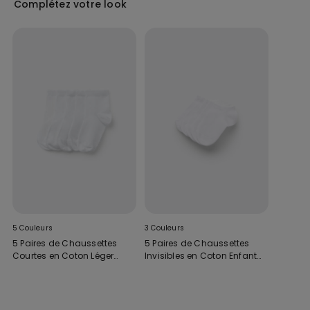
Complétez votre look
porté sous un t-shirt ou un pull en hiver, il se transforme en un
marcel garçon décontracté et stylé en été, associé à un short ou un
pantalon léger. Avec ce modèle signé Tezenis, misez sur une pièce
confortable, tendance et adaptée à toutes les situations, pour que
votre enfant soit à l’aise tout en restant à la mode.
5 Couleurs
3 Couleurs
5 Paires de Chaussettes
5 Paires de Chaussettes
Courtes en Coton Léger
Invisibles en Coton Enfant
Enfant Unisexe
Mixte