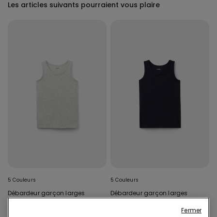
Les articles suivants pourraient vous plaire
5 Couleurs
5 Couleurs
Débardeur garçon larges
Débardeur garçon larges
bretelles
bretelles
Fermer