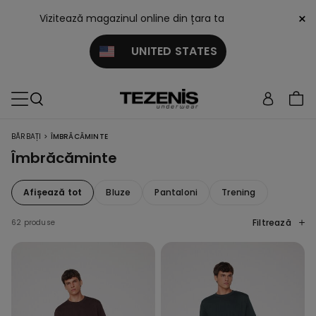
×
Vizitează magazinul online din țara ta
UNITED STATES
>
BĂRBAȚI
ÎMBRĂCĂMINTE
Îmbrăcăminte
Afișează tot
Bluze
Pantaloni
Trening
Filtrează
62 produse