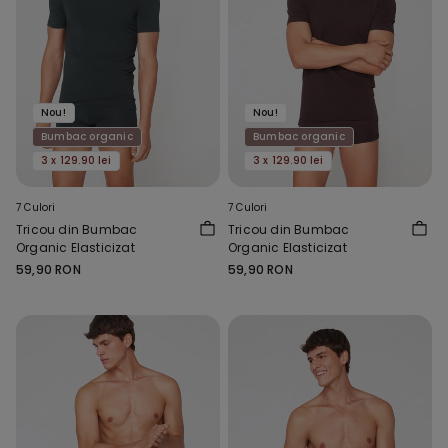
Nou!
Nou!
Bumbac organic
Bumbac organic
3 x 129.90 lei
3 x 129.90 lei
7 Culori
7 Culori
Tricou din Bumbac
Tricou din Bumbac
Organic Elasticizat
Organic Elasticizat
59,90 RON
59,90 RON