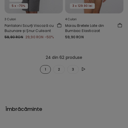
5 x -70%
3 x 129.90 lei
3 Culori
4 Culori
Pantaloni Scurți Viscoză cu
Maiou Bretele Late din
Buzunare și Șnur Culisant
Bumbac Elasticizat
59,90 RON
29,90 RON
-50%
59,90 RON
24 din 62 produse
1
2
3
Îmbrăcăminte