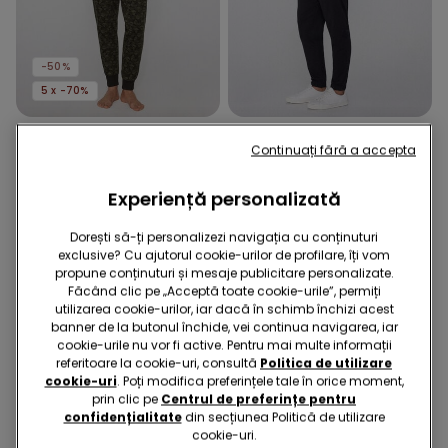
-50%
5 x -70%
1 Culoare
2 Culori
Continuați fără a accepta
Pantalone Lungo in Cotone
Pantaloni Lungi Tricot cu
con Polsini
Buzunare
Experiență personalizată
89,90 RON
44,90 RON
-50%
79,90 RON
Dorești să-ți personalizezi navigația cu conținuturi
exclusive? Cu ajutorul cookie-urilor de profilare, îți vom
propune conținuturi și mesaje publicitare personalizate.
Făcând clic pe „Acceptă toate cookie-urile”, permiți
utilizarea cookie-urilor, iar dacă în schimb închizi acest
banner de la butonul închide, vei continua navigarea, iar
cookie-urile nu vor fi active. Pentru mai multe informații
referitoare la cookie-uri, consultă
Politica de utilizare
cookie-uri
. Poți modifica preferințele tale în orice moment,
prin clic pe
Centrul de preferințe pentru
confidențialitate
din secțiunea Politică de utilizare
cookie-uri.