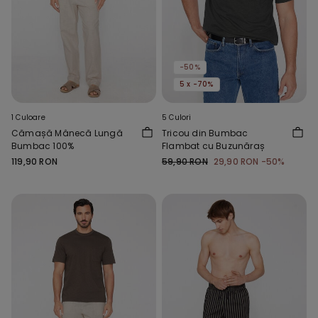
-50%
5 x -70%
1 Culoare
5 Culori
Cămașă Mânecă Lungă
Tricou din Bumbac
Bumbac 100%
Flambat cu Buzunăraș
119,90 RON
59,90 RON
29,90 RON
-50%