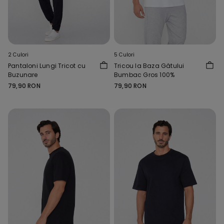
2 Culori
5 Culori
Pantaloni Lungi Tricot cu
Tricou la Baza Gâtului
Buzunare
Bumbac Gros 100%
79,90 RON
79,90 RON