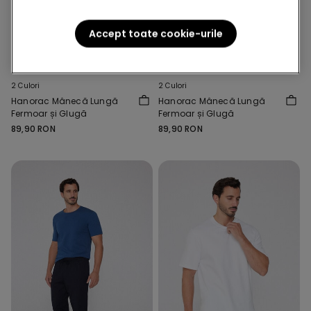
Accept toate cookie-urile
2 Culori
2 Culori
Hanorac Mânecă Lungă
Hanorac Mânecă Lungă
Fermoar și Glugă
Fermoar și Glugă
89,90 RON
89,90 RON