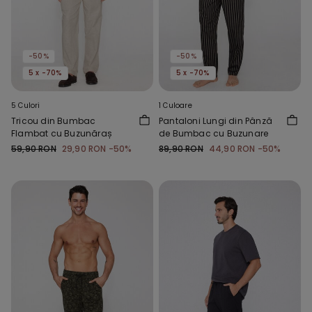
-50%
-50%
5 x -70%
5 x -70%
5 Culori
1 Culoare
Tricou din Bumbac
Pantaloni Lungi din Pânză
Flambat cu Buzunăraș
de Bumbac cu Buzunare
59,90 RON
29,90 RON
-50%
89,90 RON
44,90 RON
-50%