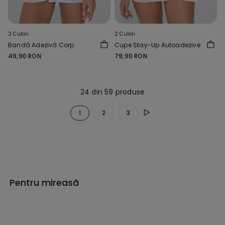
2 Culori
2 Culori
Bandă Adezivă Corp
Cupe Stay-Up Autoadezive
49,90 RON
79,90 RON
24 din 59 produse
1
2
3
Pentru mireasă