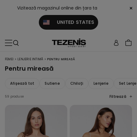
×
Vizitează magazinul online din țara ta
UNITED STATES
>
>
FEMEI
LENJERIE INTIMĂ
PENTRU MIREASĂ
Pentru mireasă
Afișează tot
Sutiene
Chiloți
Lenjerie
Set Lenje
Filtrează
59 produse