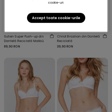
cookie-uri.
Dantelă reciclată
Accept toate cookie-urile
Dantelă reciclată
3 x 79.90 lei / 5 x 119.90 lei
11 Culori
8 Culori
Sutien Super Push-up din
Chilot Brazilian din Dantelă
Dantelă Reciclată Malibù
Reciclată
89,90 RON
39,90 RON