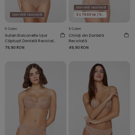
Dantelă reciclată
Dantelă reciclată
3 x 79.90 lei / 5 x 119.90 lei
11 Culori
5 Culori
Sutien Balconette Ușor
Chiloți din Dantelă
Căptușit Dantelă Reciclată
Reciclată
Wien
79,90 RON
49,90 RON