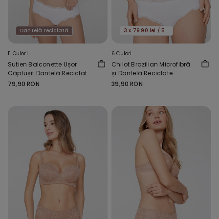
Dantelă reciclată
3 x 79.90 lei / 5 x 119.90 lei
11 Culori
6 Culori
Sutien Balconette Ușor
Chilot Brazilian Microfibră
Căptușit Dantelă Reciclată
și Dantelă Reciclate
Wien
79,90 RON
39,90 RON