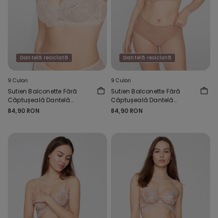
Dantelă reciclată
Dantelă reciclată
9 Culori
9 Culori
Sutien Balconette Fără
Sutien Balconette Fără
Căptușeală Dantelă
Căptușeală Dantelă
Reciclată Paris
Reciclată Paris
84,90 RON
84,90 RON