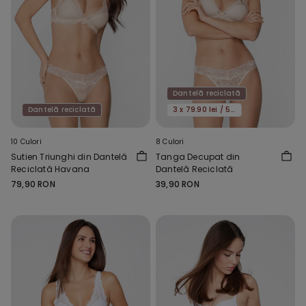
Dantelă reciclată
Dantelă reciclată
3 x 79.90 lei / 5 x 119.90 lei
10 Culori
8 Culori
Sutien Triunghi din Dantelă
Tanga Decupat din
Reciclată Havana
Dantelă Reciclată
79,90 RON
39,90 RON