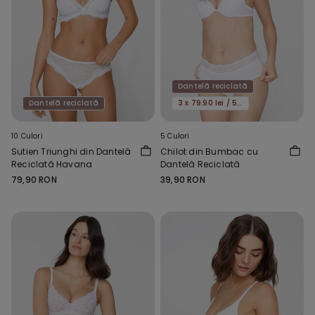
Dantelă reciclată
Dantelă reciclată
3 x 79.90 lei / 5 x 119.90 lei
10 Culori
5 Culori
Sutien Triunghi din Dantelă
Chilot din Bumbac cu
Reciclată Havana
Dantelă Reciclată
79,90 RON
39,90 RON