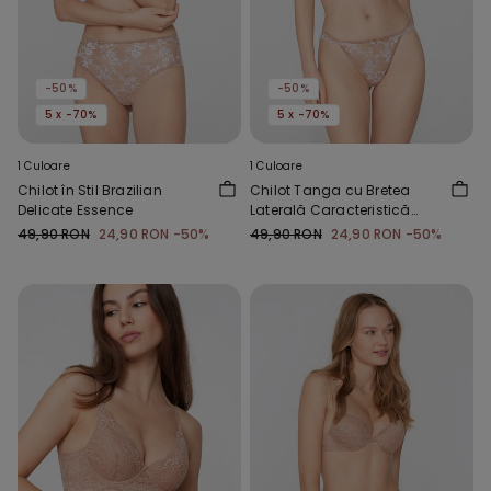
-50%
-50%
5 x -70%
5 x -70%
1 Culoare
1 Culoare
Chilot în Stil Brazilian
Chilot Tanga cu Bretea
Delicate Essence
Laterală Caracteristică
Delicate Essence
49,90 RON
24,90 RON
-50%
49,90 RON
24,90 RON
-50%