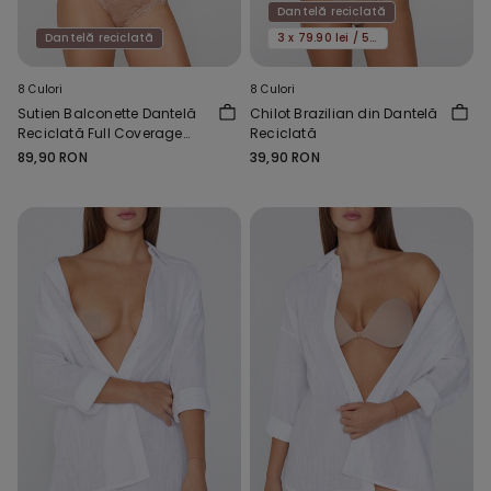
Dantelă reciclată
Dantelă reciclată
3 x 79.90 lei / 5 x 119.90 lei
8 Culori
8 Culori
Sutien Balconette Dantelă
Chilot Brazilian din Dantelă
Reciclată Full Coverage
Reciclată
Prague
89,90 RON
39,90 RON