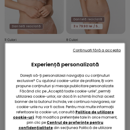
Dantelă reciclată
Dantelă reciclată
3 x 79.90 lei / 5 x 119.90 lei
11 Culori
8 Culori
Sutien Super Push-up din
Tanga Decupat din
Continuați fără a accepta
Dantelă Reciclată Malibù
Dantelă Reciclată
89,90 RON
39,90 RON
Experiență personalizată
Dorești să-ți personalizezi navigația cu conținuturi
exclusive? Cu ajutorul cookie-urilor de profilare, îți vom
propune conținuturi și mesaje publicitare personalizate.
Făcând clic pe „Acceptă toate cookie-urile”, permiți
utilizarea cookie-urilor, iar dacă în schimb închizi acest
banner de la butonul închide, vei continua navigarea, iar
cookie-urile nu vor fi active. Pentru mai multe informații
referitoare la cookie-uri, consultă
Politica de utilizare
cookie-uri
. Poți modifica preferințele tale în orice moment,
prin clic pe
Centrul de preferințe pentru
confidențialitate
din secțiunea Politică de utilizare