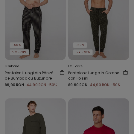
-50%
-50%
5 x -70%
5 x -70%
1 Culoare
1 Culoare
Pantaloni Lungi din Pânză
Pantalone Lungo in Cotone
de Bumbac cu Buzunare
con Polsini
89,90 RON
44,90 RON
-50%
89,90 RON
44,90 RON
-50%