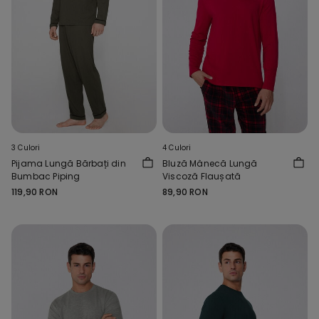
3 Culori
4 Culori
Pijama Lungă Bărbați din
Bluză Mânecă Lungă
Bumbac Piping
Viscoză Flaușată
119,90 RON
89,90 RON