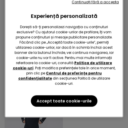
Continuați fără a accepta
Experiență personalizată
Dorești să-ți personalizezi navigația cu conținuturi
exclusive? Cu ajutorul cookie-urilor de profilare, îți vom
propune conținuturi și mesaje publicitare personalizate.
Făcând clic pe „Acceptă toate cookie-urile”, permiți
utilizarea cookie-urilor, iar dacă în schimb închizi acest
4 Culori
3 Culori
banner de la butonul închide, vei continua navigarea, iar
Bluză Mânecă Lungă
Pijama Lungă Bărbați din
cookie-urile nu vor fi active. Pentru mai multe informații
Viscoză Flaușată
Bumbac Piping
referitoare la cookie-uri, consultă
Politica de utilizare
cookie-uri
. Poți modifica preferințele tale în orice moment,
89,90 RON
119,90 RON
prin clic pe
Centrul de preferințe pentru
confidențialitate
din secțiunea Politică de utilizare
cookie-uri.
Accept toate cookie-urile