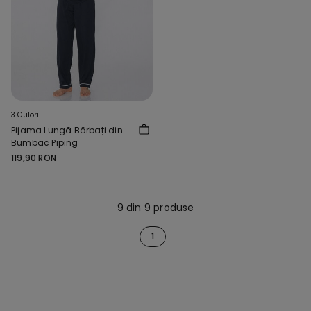
3 Culori
Pijama Lungă Bărbați din
Bumbac Piping
119,90 RON
9 din 9 produse
1