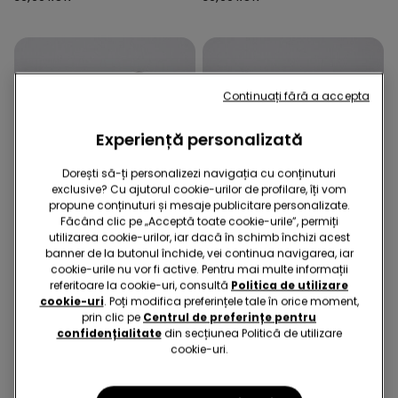
Continuați fără a accepta
Experiență personalizată
Dorești să-ți personalizezi navigația cu conținuturi
exclusive? Cu ajutorul cookie-urilor de profilare, îți vom
propune conținuturi și mesaje publicitare personalizate.
Făcând clic pe „Acceptă toate cookie-urile”, permiți
utilizarea cookie-urilor, iar dacă în schimb închizi acest
banner de la butonul închide, vei continua navigarea, iar
cookie-urile nu vor fi active. Pentru mai multe informații
referitoare la cookie-uri, consultă
Politica de utilizare
2x 49,90 lei
2x 49,90 lei
cookie-uri
. Poți modifica preferințele tale în orice moment,
prin clic pe
Centrul de preferințe pentru
6 Culori
6 Culori
confidențialitate
din secțiunea Politică de utilizare
Bluză Mânecă Lungă din
Bluză Mânecă Lungă din
cookie-uri.
Bumbac Basic Copii Unisex
Bumbac Basic Copii Unisex
39,90 RON
39,90 RON