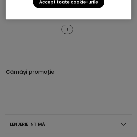
Accept toate cookie-urile
6 din 6 produse
1
Cămăși promoție
LENJERIE INTIMĂ