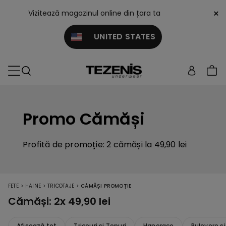
×
Vizitează magazinul online din țara ta
UNITED STATES
Promo Cămăși
Profită de promoție: 2 cămăși la 49,90 lei
>
>
>
FETE
HAINE
TRICOTAJE
CĂMĂȘI PROMOȚIE
Cămăși: 2x 49,90 lei
Afișează tot
Tricouri și Topuri
Hanorace
Pulovere ș