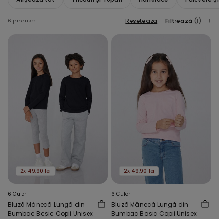
Resetează
Filtrează
(1)
6 produse
2x 49,90 lei
2x 49,90 lei
6 Culori
6 Culori
Bluză Mânecă Lungă din
Bluză Mânecă Lungă din
Bumbac Basic Copii Unisex
Bumbac Basic Copii Unisex