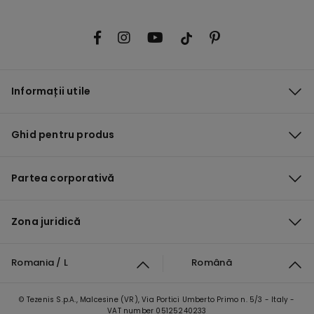
Informații utile
Ghid pentru produs
Partea corporativă
Zona juridică
Romania / L
Română
© Tezenis S.p.A., Malcesine (VR), Via Portici Umberto Primo n. 5/3 - Italy -
VAT number 05125240233