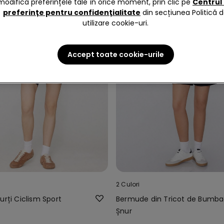
modifica preferințele tale în orice moment, prin clic pe
Centrul
preferințe pentru confidențialitate
din secțiunea Politică 
utilizare cookie-uri.
Accept toate cookie-urile
2 Culori
urți Ciclism Sport
Bermude din Tricot de Bumba
Șnur