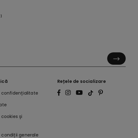
I
dică
Rețele de socializare
e confidențialitate
tate
 cookies și
 condiții generale