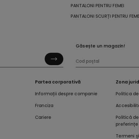
PANTALONI PENTRU FEMEI
PANTALONI SCURȚI PENTRU FEME
Găsește un magazin!
s
Partea corporativă
Zona juri
Informații despre companie
Politica d
Franciza
Accesibili
Cariere
Politică de
preferințe
Termeni și