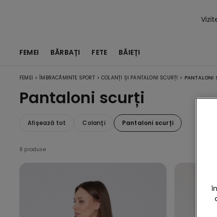
Vizi
FEMEI
BĂRBAȚI
FETE
BĂIEȚI
>
>
>
FEMEI
ÎMBRACĂMINTE SPORT
COLANȚI ȘI PANTALONI SCURȚI
PANTALONI 
Pantaloni scurți
Afișează tot
Colanți
Pantaloni scurți
8 produse
î