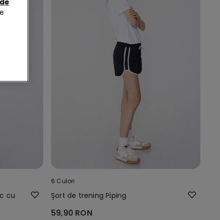
 de
de
6 Culori
c cu
Șort de trening Piping
59,90 RON