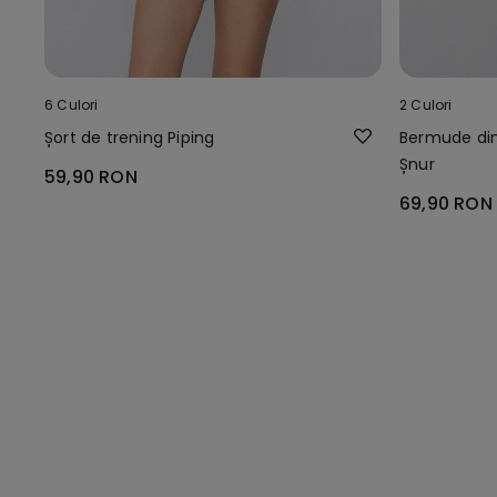
6 Culori
2 Culori
Șort de trening Piping
Bermude din
Șnur
59,90 RON
69,90 RON