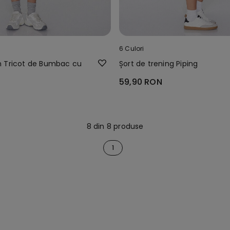
6 Culori
 Tricot de Bumbac cu
Șort de trening Piping
59,90 RON
8 din 8 produse
1