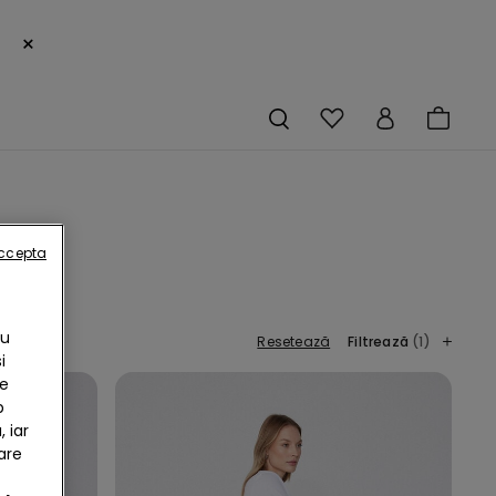
×
accepta
Cu
Resetează
Filtrează
(1)
i
te
b
 iar
are