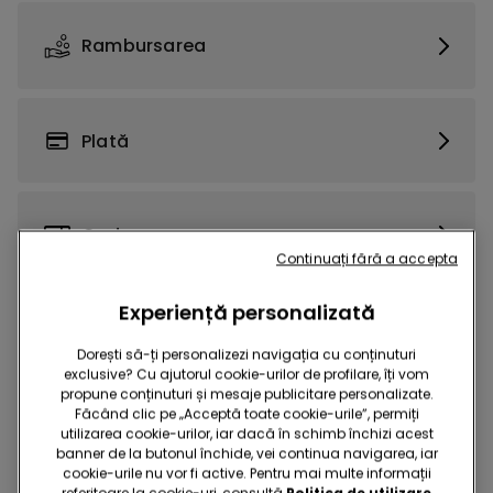
Rambursarea
Plată
Cadou
Continuați fără a accepta
Experiență personalizată
Programul de loialitate
Dorești să-ți personalizezi navigația cu conținuturi
exclusive? Cu ajutorul cookie-urilor de profilare, îți vom
propune conținuturi și mesaje publicitare personalizate.
Făcând clic pe „Acceptă toate cookie-urile”, permiți
Cont
utilizarea cookie-urilor, iar dacă în schimb închizi acest
banner de la butonul închide, vei continua navigarea, iar
cookie-urile nu vor fi active. Pentru mai multe informații
referitoare la cookie-uri, consultă
Politica de utilizare