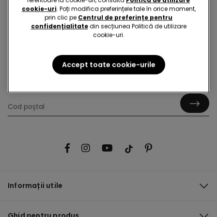
cookie-uri
. Poți modifica preferințele tale în orice moment,
prin clic pe
Centrul de preferințe pentru
confidențialitate
din secțiunea Politică de utilizare
Bună! Să rămânem în contact: abonează-te!
cookie-uri.
Accept toate cookie-urile
Găsește un magazin!
Informații utile
Ghid pentru produs