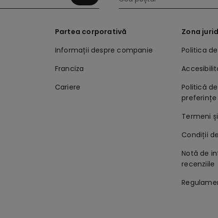
s
Partea corporativă
Zona juri
Informații despre companie
Politica d
Franciza
Accesibili
Cariere
Politică de
preferințe
Termeni și
Condiții d
Notă de in
recenziile
Regulame