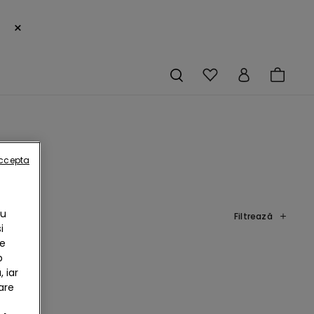
×
accepta
Cu
Filtrează
i
te
b
 iar
are