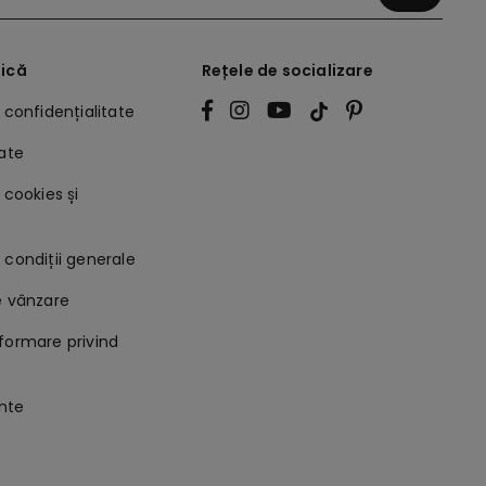
dică
Rețele de socializare
e confidențialitate
tate
 cookies și
 condiții generale
e vânzare
formare privind
nte