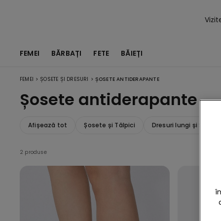
Vizi
FEMEI
BĂRBAȚI
FETE
BĂIEȚI
>
>
FEMEI
ȘOSETE ȘI DRESURI
ȘOSETE ANTIDERAPANTE
Șosete antiderapante
Afișează tot
Șosete și Tălpici
Dresuri lungi și Șose
2 produse
î