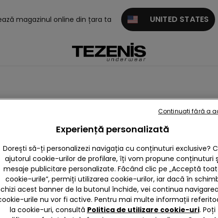
UNITED STATES
tează magazinul online din țara ta
Continuați fără a 
te peste genunchi
Șosete antiderapante
Experiență personalizată
Dorești să-ți personalizezi navigația cu conținuturi exclusive? 
ajutorul cookie-urilor de profilare, îți vom propune conținuturi ș
mesaje publicitare personalizate. Făcând clic pe „Acceptă toa
cookie-urile”, permiți utilizarea cookie-urilor, iar dacă în schim
nchizi acest banner de la butonul închide, vei continua navigarea,
cookie-urile nu vor fi active. Pentru mai multe informații referito
la cookie-uri, consultă
Politica de utilizare cookie-uri
. Poți