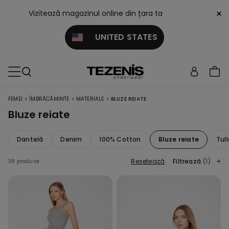
×
Vizitează magazinul online din țara ta
UNITED STATES
>
>
>
FEMEI
ÎMBRĂCĂMINTE
MATERIALE
BLUZE REIATE
Bluze reiate
Dantelă
Denim
100% Cotton
Bluze reiate
Tull
Resetează
Filtrează
(1)
38 produse