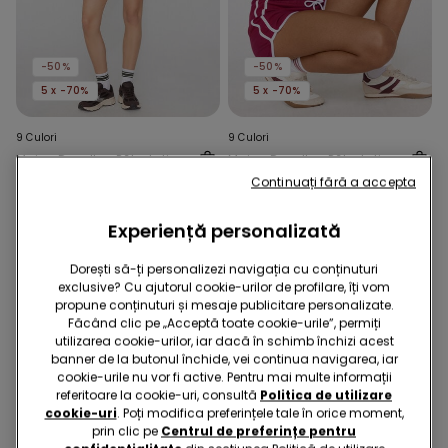
-50%
-50%
5 x -70%
5 x -70%
9 Culori
9 Culori
Maiou Decolteu Pătrat din
Maiou Decolteu Pătrat din
Bumbac Reiat
Bumbac Reiat
Continuați fără a accepta
59,90 RON
29,90 RON
-50%
59,90 RON
29,90 RON
-50%
Experiență personalizată
Dorești să-ți personalizezi navigația cu conținuturi
exclusive? Cu ajutorul cookie-urilor de profilare, îți vom
propune conținuturi și mesaje publicitare personalizate.
Făcând clic pe „Acceptă toate cookie-urile”, permiți
utilizarea cookie-urilor, iar dacă în schimb închizi acest
banner de la butonul închide, vei continua navigarea, iar
cookie-urile nu vor fi active. Pentru mai multe informații
referitoare la cookie-uri, consultă
Politica de utilizare
cookie-uri
. Poți modifica preferințele tale în orice moment,
prin clic pe
Centrul de preferințe pentru