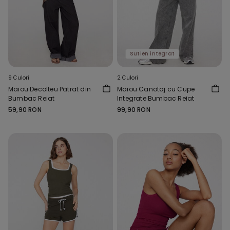
Sutien integrat
9 Culori
2 Culori
Maiou Decolteu Pătrat din
Maiou Canotaj cu Cupe
Bumbac Reiat
Integrate Bumbac Reiat
59,90 RON
99,90 RON