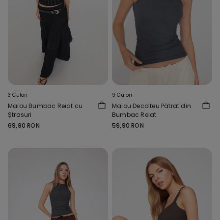
3 Culori
9 Culori
Maiou Bumbac Reiat cu
Maiou Decolteu Pătrat din
Ștrasuri
Bumbac Reiat
69,90 RON
59,90 RON