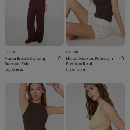
11 Culori
9 Culori
Maiou Bretele Canotaj
Maiou Decolteu Pătrat din
Bumbac Reiat
Bumbac Reiat
59,90 RON
59,90 RON