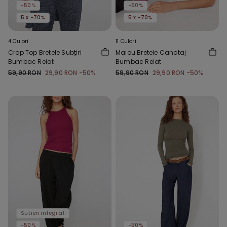
-50%
-50%
5 x -70%
5 x -70%
4 Culori
11 Culori
Crop Top Bretele Subțiri
Maiou Bretele Canotaj
Bumbac Reiat
Bumbac Reiat
59,90 RON
29,90 RON
-50%
59,90 RON
29,90 RON
-50%
Sutien integrat
-50%
-50%