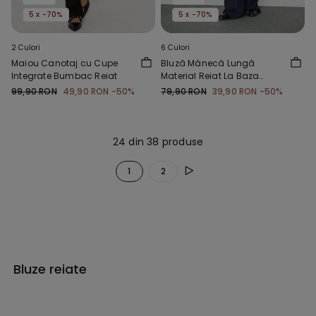
5 x -70%
5 x -70%
2 Culori
6 Culori
Maiou Canotaj cu Cupe
Bluză Mânecă Lungă
Integrate Bumbac Reiat
Material Reiat La Baza
Gâtului
99,90 RON
49,90 RON
-50%
79,90 RON
39,90 RON
-50%
24 din 38 produse
1
2
Bluze reiate