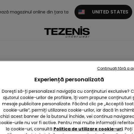
UNITED STATES
tează magazinul online din țara ta
Continuați fără a 
i cu sutien integrat
Maiouri
Crop Top
Topuri
Gilet
Experiență personalizată
Dorești să-ți personalizezi navigația cu conținuturi exclusive? 
ajutorul cookie-urilor de profilare, îți vom propune conținuturi ș
mesaje publicitare personalizate. Făcând clic pe „Acceptă toa
cookie-urile”, permiți utilizarea cookie-urilor, iar dacă în schim
nchizi acest banner de la butonul închide, vei continua navigarea,
cookie-urile nu vor fi active. Pentru mai multe informații referito
la cookie-uri, consultă
Politica de utilizare cookie-uri
. Poți