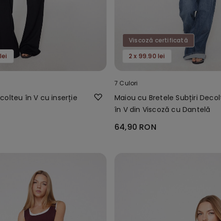
Viscoză certificată
lei
2 x 99.90 lei
7 Culori
colteu în ​​V cu inserție
Maiou cu Bretele Subțiri Deco
în V din Viscoză cu Dantelă
64,90 RON