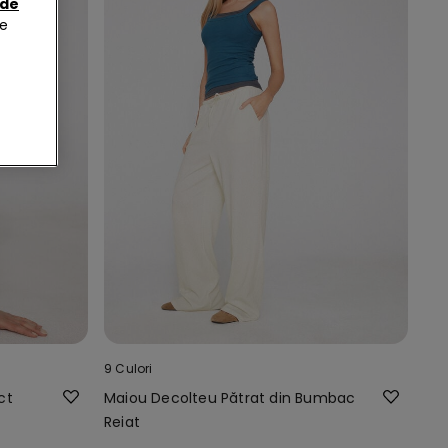
 de
de
9 Culori
ct
Maiou Decolteu Pătrat din Bumbac
Reiat