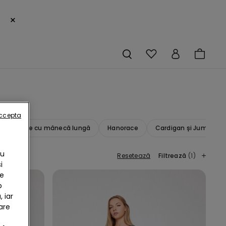
×
accepta
Bluze cu mânecă lungă
Hanorace
Cardigan și Jumper
Cu
Resetează
Filtrează
(1)
i
te
b
 iar
are