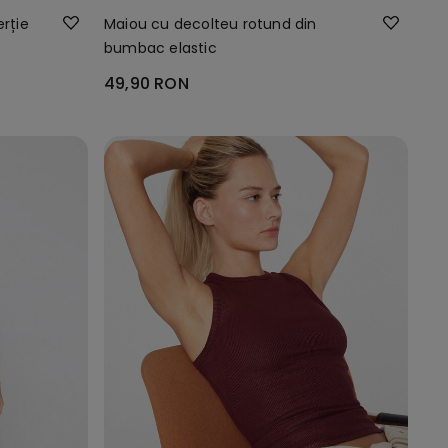
erție
Maiou cu decolteu rotund din
bumbac elastic
49,90 RON