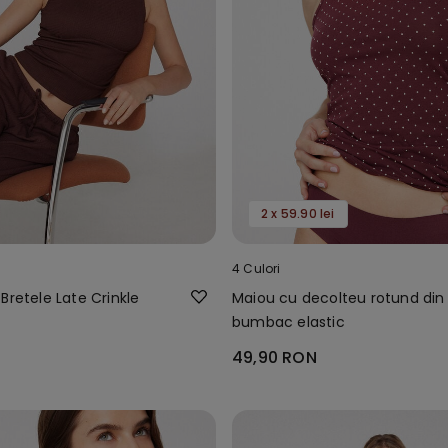
2 x 59.90 lei
4 Culori
Bretele Late Crinkle
Maiou cu decolteu rotund din
bumbac elastic
49,90 RON