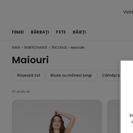
Vizi
FEMEI
BĂRBAȚI
FETE
BĂIEȚI
>
>
>
FEMEI
ÎMBRĂCĂMINTE
TRICOTAJE
MAIOURI
Maiouri
Afișează tot
Bluze cu mâneci lungi
Cămăși și maiour
87 produse
î