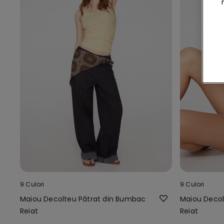
9 Culori
9 Culori
Maiou Decolteu Pătrat din Bumbac
Maiou Decol
Reiat
Reiat