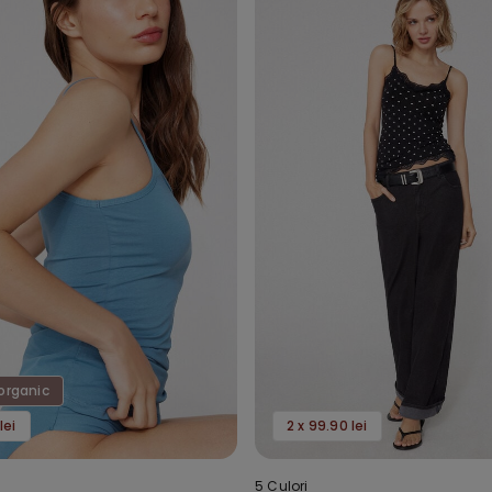
organic
lei
2 x 99.90 lei
5 Culori