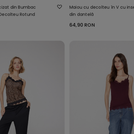
icizat din Bumbac
Maiou cu ​​decolteu în ​​V cu ins
Decolteu Rotund
din dantelă
64,90 RON