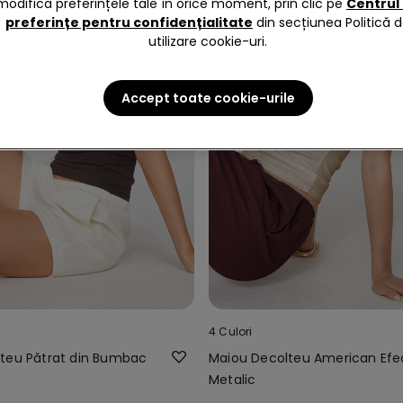
modifica preferințele tale în orice moment, prin clic pe
Centrul
preferințe pentru confidențialitate
din secțiunea Politică 
utilizare cookie-uri.
Accept toate cookie-urile
4 Culori
teu Pătrat din Bumbac
Maiou Decolteu American Efe
Metalic