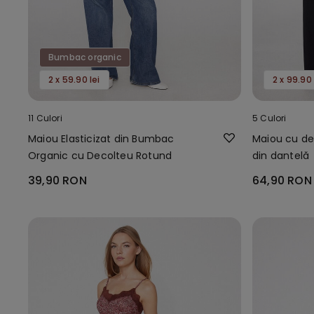
Bumbac organic
2 x 59.90 lei
2 x 99.90 
11 Culori
5 Culori
Maiou Elasticizat din Bumbac
Maiou cu ​​de
Organic cu Decolteu Rotund
din dantelă
39,90 RON
64,90 RON