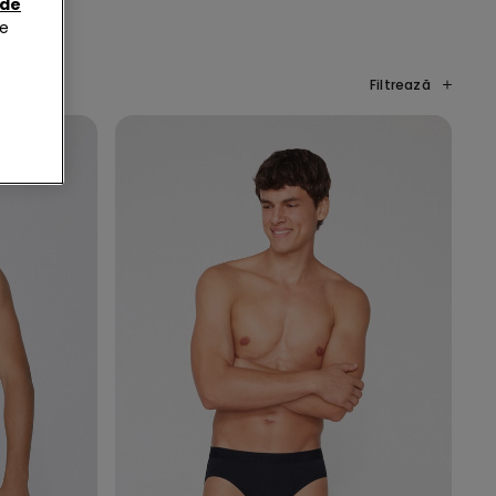
 de
de
Filtrează