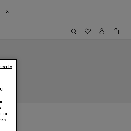
×
accepta
Cu
i
te
b
 iar
are