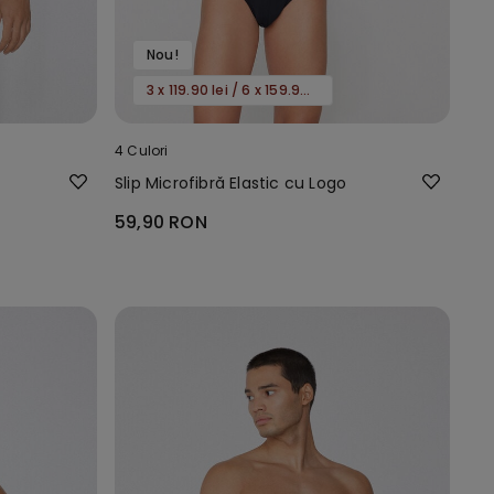
Nou!
3 x 119.90 lei / 6 x 159.90 lei
4 Culori
u
Slip Microfibră Elastic cu Logo
59,90 RON