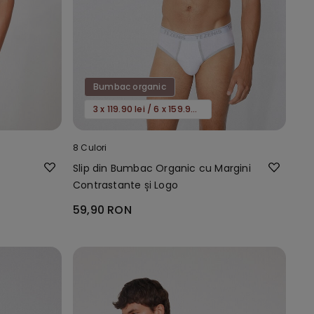
Bumbac organic
3 x 119.90 lei / 6 x 159.90 lei
8 Culori
u
Slip din Bumbac Organic cu Margini
Contrastante și Logo
59,90 RON