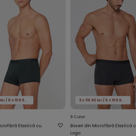
3 x 119.90 lei / 6 x 159.90 lei
3 x 119.90 lei / 6 x 159.90 lei
6 Culori
icrofibră Elastică cu
Boxeri din Microfibră Elastică 
Logo