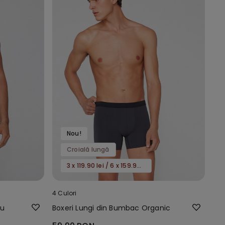
Nou!
Croială lungă
3 x 119.90 lei / 6 x 159.90 lei
4 Culori
cu
Boxeri Lungi din Bumbac Organic