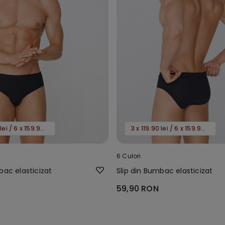
3 x 119.90 lei / 6 x 159.90 lei
3 x 119.90 lei / 6 x 159.90 lei
6 Culori
bac elasticizat
Slip din Bumbac elasticizat
59,90 RON