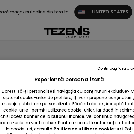
UNITED STATES
tează magazinul online din țara ta
Continuați fără a 
Experiență personalizată
Dorești să-ți personalizezi navigația cu conținuturi exclusive? 
ajutorul cookie-urilor de profilare, îți vom propune conținuturi ș
mesaje publicitare personalizate. Făcând clic pe „Acceptă toa
cookie-urile”, permiți utilizarea cookie-urilor, iar dacă în schim
nchizi acest banner de la butonul închide, vei continua navigarea,
lei / 6 la 159.90 lei
cookie-urile nu vor fi active. Pentru mai multe informații referito
la cookie-uri, consultă
Politica de utilizare cookie-uri
. Poți