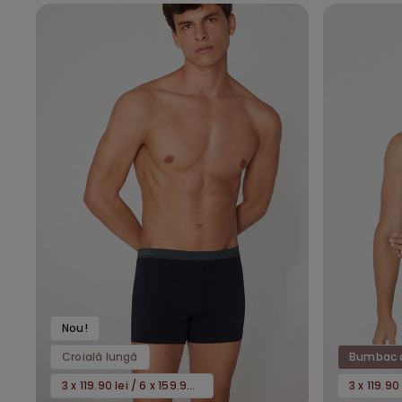
Nou!
Croială lungă
Bumbac 
3 x 119.90 lei / 6 x 159.90 lei