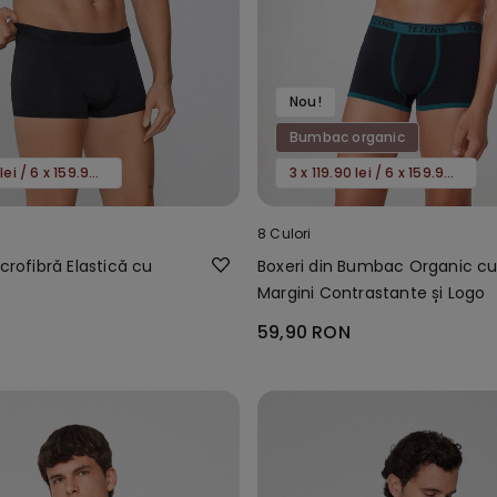
Nou!
Bumbac organic
3 x 119.90 lei / 6 x 159.90 lei
3 x 119.90 lei / 6 x 159.90 lei
8 Culori
icrofibră Elastică cu
Boxeri din Bumbac Organic c
Margini Contrastante și Logo
59,90 RON