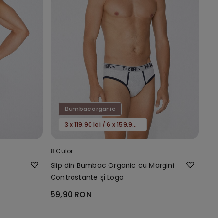
Bumbac organic
3 x 119.90 lei / 6 x 159.90 lei
8 Culori
Slip din Bumbac Organic cu Margini
Contrastante și Logo
59,90 RON