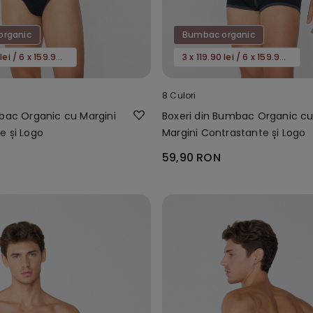
organic
Bumbac organic
3 x 119.90 lei / 6 x 159.90 lei
3 x 119.90 lei / 6 x 159.90 lei
8 Culori
mbac Organic cu Margini
Boxeri din Bumbac Organic c
e și Logo
Margini Contrastante și Logo
59,90 RON