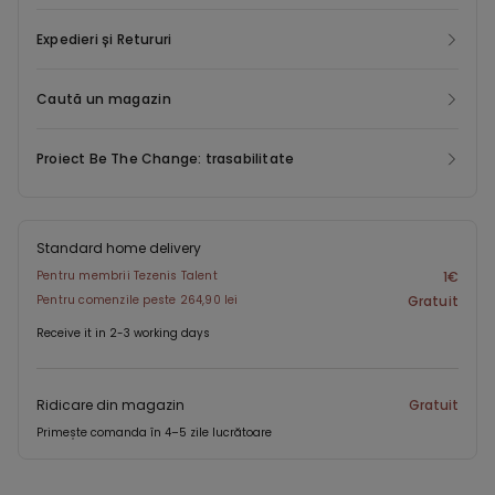
Expedieri și Retururi
Caută un magazin
Proiect Be The Change: trasabilitate
Standard home delivery
Pentru membrii Tezenis Talent
1€
Pentru comenzile peste 264,90 lei
Gratuit
Receive it in 2-3 working days
Ridicare din magazin
Gratuit
Primește comanda în 4–5 zile lucrătoare