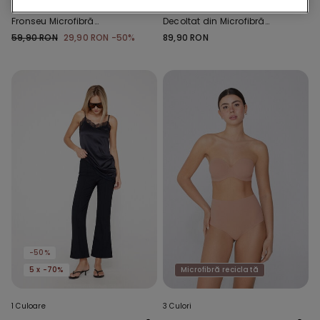
Slip de Baie Talie Înaltă cu
Sutien Bandeau Căptușit
Fronseu Microfibră
Decoltat din Microfibră
Reciclată
Reciclată
59,90 RON
29,90 RON
-50%
89,90 RON
-50%
5 x -70%
Microfibră reciclată
1 Culoare
3 Culori