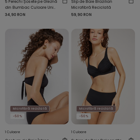
5 Perechi Șosete pe Gleznă
Slip de Baie Brazilian
din Bumbac Culoare Uni
Microfibră Reciclată
Unisex
34,90 RON
59,90 RON
Microfibră reciclată
Microfibră reciclată
-50%
-50%
1 Culoare
1 Culoare