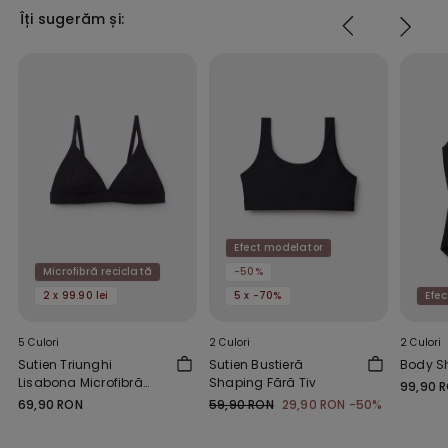
Îți sugerăm și:
Efect modelator
Microfibră reciclată
-50%
2 x 99.90 lei
5 x -70%
Efe
5 Culori
2 Culori
2 Culori
Sutien Triunghi
Sutien Bustieră
Body Sh
Lisabona Microfibră
Shaping Fără Tiv
99,90 
Reciclată
69,90 RON
59,90 RON
29,90 RON
-50%