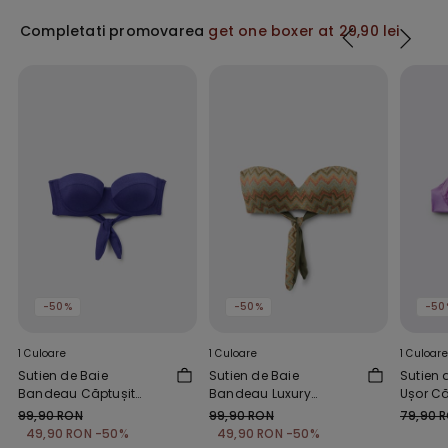
Completati promovarea
get one boxer at 29,90 lei
-50%
-50%
-50
1 Culoare
1 Culoare
1 Culoare
Sutien de Baie
Sutien de Baie
Sutien 
Bandeau Căptușit
Bandeau Luxury
Ușor Că
Glimmer Diva
Chevron
Glam Li
99,90 RON
99,90 RON
79,90 
49,90 RON
-50%
49,90 RON
-50%