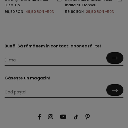
Push-Up
Înaltă cu Fronseu
Microfibră Reciclată
99,90 RON
49,90 RON
-50%
59,90 RON
29,90 RON
-50%
Bună! Să rămânem în contact: abonează-te!
Găsește un magazin!