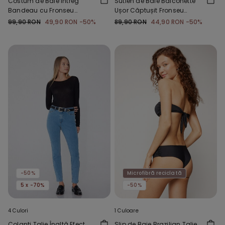
Costum de Baie Întreg
Sutien de Baie Balconette
Bandeau cu Fronseu
Ușor Căptușit Fronseu
Microfibră Reciclată
Reciclat
99,90 RON
49,90 RON
-50%
89,90 RON
44,90 RON
-50%
-50%
Microfibră reciclată
5 x -70%
-50%
4 Culori
1 Culoare
Colanți Talie Înaltă Efect
Slip de Baie Brazilian Talie