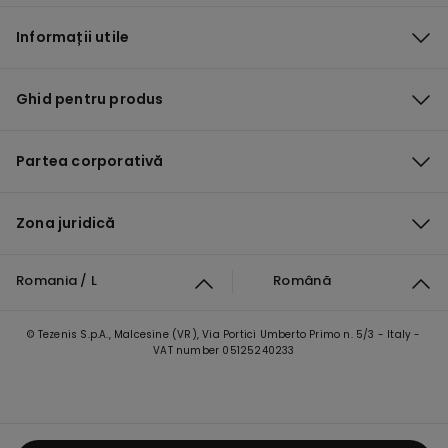
Informații utile
Ghid pentru produs
Partea corporativă
Zona juridică
Romania / L
Română
© Tezenis S.p.A., Malcesine (VR), Via Portici Umberto Primo n. 5/3 - Italy -
VAT number 05125240233