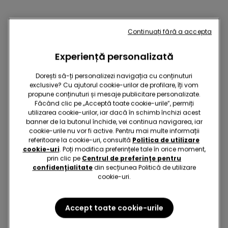
Continuați fără a accepta
S-ar putea să-ți placă și:
Experiență personalizată
Dorești să-ți personalizezi navigația cu conținuturi
exclusive? Cu ajutorul cookie-urilor de profilare, îți vom
propune conținuturi și mesaje publicitare personalizate.
Făcând clic pe „Acceptă toate cookie-urile”, permiți
utilizarea cookie-urilor, iar dacă în schimb închizi acest
banner de la butonul închide, vei continua navigarea, iar
cookie-urile nu vor fi active. Pentru mai multe informații
referitoare la cookie-uri, consultă
Politica de utilizare
cookie-uri
. Poți modifica preferințele tale în orice moment,
prin clic pe
Centrul de preferințe pentru
confidențialitate
din secțiunea Politică de utilizare
cookie-uri.
Microfibră reciclată
-50%
Microfibră reciclată
Accept toate cookie-urile
1 Culoare
5 Culori