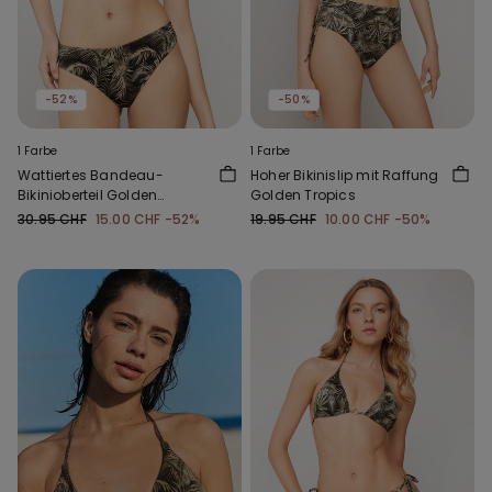
-52%
-50%
1 Farbe
1 Farbe
Wattiertes Bandeau-
Hoher Bikinislip mit Raffung
Bikinioberteil Golden
Golden Tropics
Tropics
30.95 CHF
15.00 CHF
-52%
19.95 CHF
10.00 CHF
-50%