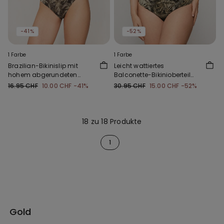
-41%
-52%
1 Farbe
1 Farbe
Brazilian-Bikinislip mit
Leicht wattiertes
hohem abgerundeten
Balconette-Bikinioberteil
Beinausschnitt Golden
Golden Tropics
16.95 CHF
10.00 CHF
-41%
30.95 CHF
15.00 CHF
-52%
Tropics
18 zu 18 Produkte
1
Gold