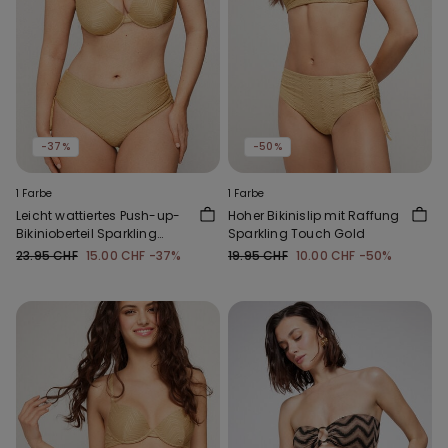
-37%
-50%
1 Farbe
1 Farbe
Leicht wattiertes Push-up-
Hoher Bikinislip mit Raffung
Bikinioberteil Sparkling
Sparkling Touch Gold
Touch Gold
23.95 CHF
15.00 CHF
-37%
19.95 CHF
10.00 CHF
-50%