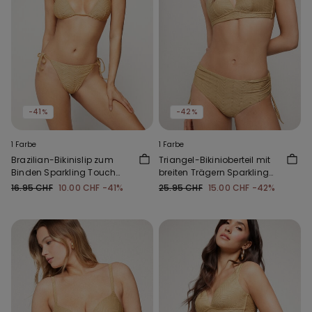
-41%
-42%
1 Farbe
1 Farbe
Brazilian-Bikinislip zum
Triangel-Bikinioberteil mit
Binden Sparkling Touch
breiten Trägern Sparkling
Gold
Touch Gold
16.95 CHF
10.00 CHF
-41%
25.95 CHF
15.00 CHF
-42%