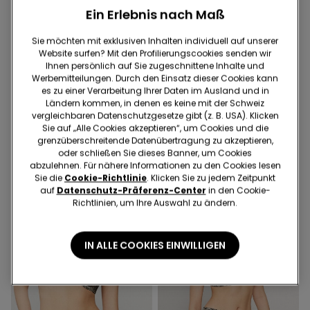
Ein Erlebnis nach Maß
Sie möchten mit exklusiven Inhalten individuell auf unserer
Website surfen? Mit den Profilierungscookies senden wir
Ihnen persönlich auf Sie zugeschnittene Inhalte und
-42%
-41%
Werbemitteilungen. Durch den Einsatz dieser Cookies kann
es zu einer Verarbeitung Ihrer Daten im Ausland und in
Ländern kommen, in denen es keine mit der Schweiz
1 Farbe
1 Farbe
vergleichbaren Datenschutzgesetze gibt (z. B. USA). Klicken
Wattiertes Push-up-
Brazilian-Bikinislip zum
Sie auf „Alle Cookies akzeptieren“, um Cookies und die
Bikinioberteil Chevron Shine
Binden Chevron Shine
grenzüberschreitende Datenübertragung zu akzeptieren,
25.95 CHF
15.00 CHF
-42%
16.95 CHF
10.00 CHF
-41%
oder schließen Sie dieses Banner, um Cookies
abzulehnen. Für nähere Informationen zu den Cookies lesen
Sie die
Cookie-Richtlinie
. Klicken Sie zu jedem Zeitpunkt
auf
Datenschutz-Präferenz-Center
in den Cookie-
Richtlinien, um Ihre Auswahl zu ändern.
IN ALLE COOKIES EINWILLIGEN