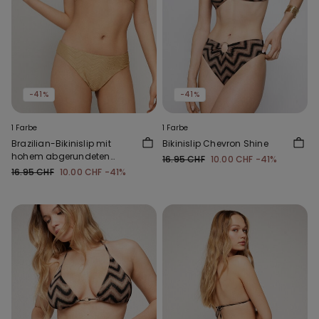
-41%
-41%
1 Farbe
1 Farbe
Brazilian-Bikinislip mit
Bikinislip Chevron Shine
hohem abgerundeten
16.95 CHF
10.00 CHF
-41%
Beinausschnitt Sparkling
16.95 CHF
10.00 CHF
-41%
Touch Grün