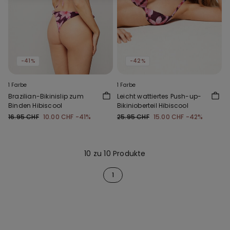
-41%
-42%
1 Farbe
1 Farbe
Brazilian-Bikinislip zum
Leicht wattiertes Push-up-
Binden Hibiscool
Bikinioberteil Hibiscool
16.95 CHF
10.00 CHF
-41%
25.95 CHF
15.00 CHF
-42%
10 zu 10 Produkte
1