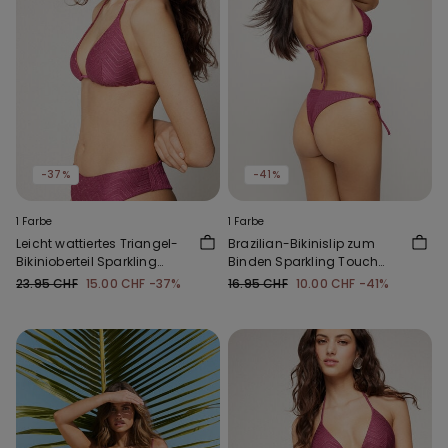
-37%
-41%
1 Farbe
1 Farbe
Leicht wattiertes Triangel-
Brazilian-Bikinislip zum
Bikinioberteil Sparkling
Binden Sparkling Touch
Touch Mauve
Mauve
23.95 CHF
15.00 CHF
-37%
16.95 CHF
10.00 CHF
-41%