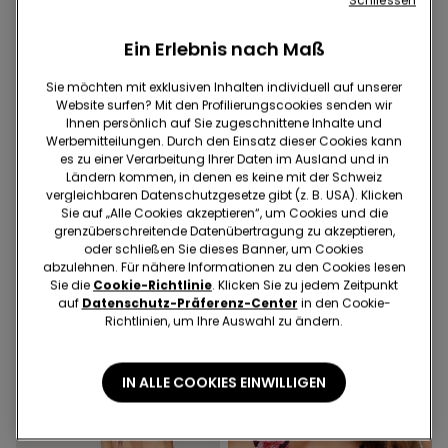
Ein Erlebnis nach Maß
Sie möchten mit exklusiven Inhalten individuell auf unserer
Website surfen? Mit den Profilierungscookies senden wir
Ihnen persönlich auf Sie zugeschnittene Inhalte und
-41%
-42%
Werbemitteilungen. Durch den Einsatz dieser Cookies kann
es zu einer Verarbeitung Ihrer Daten im Ausland und in
Ländern kommen, in denen es keine mit der Schweiz
1 Farbe
1 Farbe
vergleichbaren Datenschutzgesetze gibt (z. B. USA). Klicken
Brazilian-Bikinislip Sunny
Balconette-Bikinioberteil
Sie auf „Alle Cookies akzeptieren“, um Cookies und die
Days
Sunny Days
grenzüberschreitende Datenübertragung zu akzeptieren,
16.95 CHF
10.00 CHF
-41%
25.95 CHF
15.00 CHF
-42%
oder schließen Sie dieses Banner, um Cookies
abzulehnen. Für nähere Informationen zu den Cookies lesen
Sie die
Cookie-Richtlinie
. Klicken Sie zu jedem Zeitpunkt
auf
Datenschutz-Präferenz-Center
in den Cookie-
Richtlinien, um Ihre Auswahl zu ändern.
IN ALLE COOKIES EINWILLIGEN