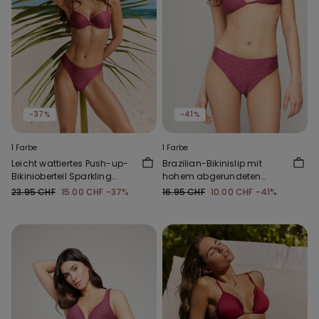
-37%
-41%
1 Farbe
1 Farbe
Leicht wattiertes Push-up-
Brazilian-Bikinislip mit
Bikinioberteil Sparkling
hohem abgerundeten
Touch Mauve
Beinausschnitt Sparkling
23.95 CHF
15.00 CHF
-37%
16.95 CHF
10.00 CHF
-41%
Touch Mauve