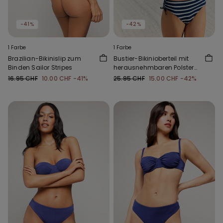
-41%
-42%
1 Farbe
1 Farbe
Brazilian-Bikinislip zum
Bustier-Bikinioberteil mit
Binden Sailor Stripes
herausnehmbaren Polstern
Sailor Stripes
16.95 CHF
10.00 CHF
-41%
25.95 CHF
15.00 CHF
-42%