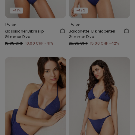
-41%
-42%
1 Farbe
1 Farbe
Klassischer Bikinislip
Balconette-Bikinioberteil
Glimmer Diva
Glimmer Diva
16.95 CHF
10.00 CHF
-41%
25.95 CHF
15.00 CHF
-42%