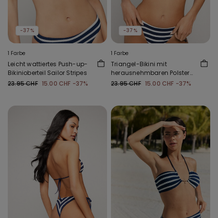
-37%
-37%
1 Farbe
1 Farbe
Leicht wattiertes Push-up-
Triangel-Bikini mit
Bikinioberteil Sailor Stripes
herausnehmbaren Polstern
Sailor Stripes
23.95 CHF
15.00 CHF
-37%
23.95 CHF
15.00 CHF
-37%