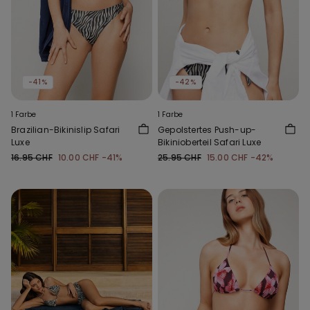
-41%
-42%
1 Farbe
1 Farbe
Brazilian-Bikinislip Safari
Gepolstertes Push-up-
Luxe
Bikinioberteil Safari Luxe
16.95 CHF
10.00 CHF
-41%
25.95 CHF
15.00 CHF
-42%