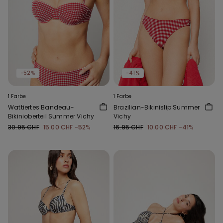
-52%
-41%
1 Farbe
1 Farbe
Wattiertes Bandeau-
Brazilian-Bikinislip Summer
Bikinioberteil Summer Vichy
Vichy
30.95 CHF
15.00 CHF
-52%
16.95 CHF
10.00 CHF
-41%