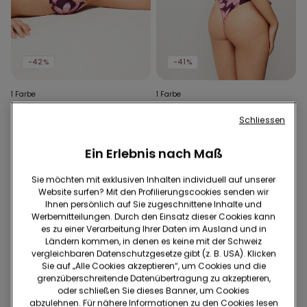
-42%
-41%
1 Farbe
1 Farbe
Leicht wattiertes Push-up-
Brazilian-Bikinislip zum
Schliessen
Bikinioberteil Hibiscool
Binden Hibiscool
25.95 CHF
15.00 CHF
-42%
16.95 CHF
10.00 CHF
-41%
Ein Erlebnis nach Maß
Sie möchten mit exklusiven Inhalten individuell auf unserer
Website surfen? Mit den Profilierungscookies senden wir
Ihnen persönlich auf Sie zugeschnittene Inhalte und
Werbemitteilungen. Durch den Einsatz dieser Cookies kann
es zu einer Verarbeitung Ihrer Daten im Ausland und in
Ländern kommen, in denen es keine mit der Schweiz
vergleichbaren Datenschutzgesetze gibt (z. B. USA). Klicken
Sie auf „Alle Cookies akzeptieren“, um Cookies und die
grenzüberschreitende Datenübertragung zu akzeptieren,
oder schließen Sie dieses Banner, um Cookies
abzulehnen. Für nähere Informationen zu den Cookies lesen