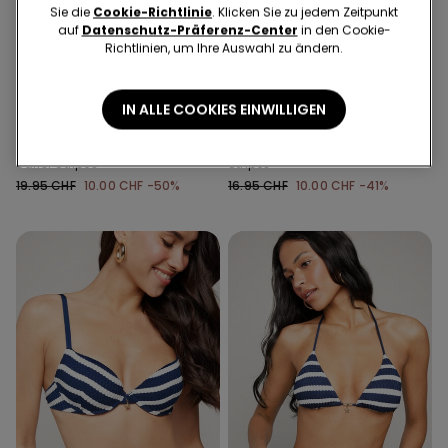
Sie die
Cookie-Richtlinie
. Klicken Sie zu jedem Zeitpunkt
auf
Datenschutz-Präferenz-Center
in den Cookie-
Richtlinien, um Ihre Auswahl zu ändern.
-50%
-41%
IN ALLE COOKIES EINWILLIGEN
1 Farbe
1 Farbe
Hoher Bikinislip mit Raffung
Brazilian-Bikinislip Sailor
Sailor Stripes
Stripes
19.95 CHF
10.00 CHF
-50%
16.95 CHF
10.00 CHF
-41%