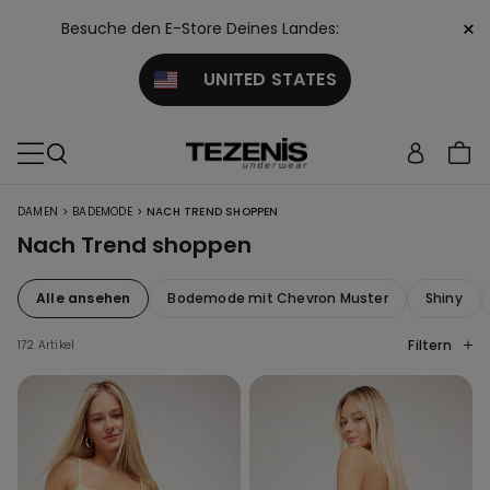
×
Besuche den E-Store Deines Landes:
UNITED STATES
>
>
DAMEN
BADEMODE
NACH TREND SHOPPEN
Nach Trend shoppen
Alle ansehen
Bodemode mit Chevron Muster
Shiny
Filtern
172 Artikel