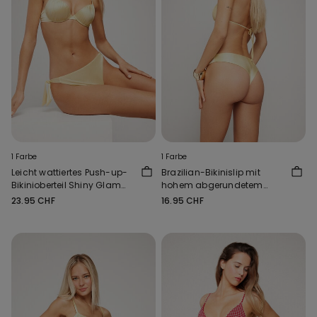
1 Farbe
1 Farbe
Leicht wattiertes Push-up-
Brazilian-Bikinislip mit
Bikinioberteil Shiny Glam
hohem abgerundetem
Buttergelb
Beinausschnitt Shiny
23.95 CHF
16.95 CHF
Buttergelb