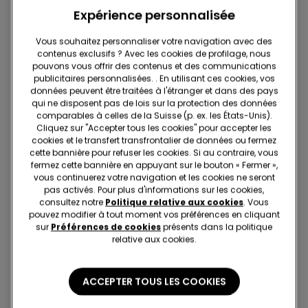
Expérience personnalisée
Vous souhaitez personnaliser votre navigation avec des
contenus exclusifs ? Avec les cookies de profilage, nous
pouvons vous offrir des contenus et des communications
publicitaires personnalisées. . En utilisant ces cookies, vos
données peuvent être traitées à l'étranger et dans des pays
-41%
-37%
qui ne disposent pas de lois sur la protection des données
comparables à celles de la Suisse (p. ex. les États-Unis).
1 Couleur
1 Couleur
Cliquez sur "Accepter tous les cookies" pour accepter les
Bas de Bikini Brésilien
Haut de Bikini Push-up
cookies et le transfert transfrontalier de données ou fermez
Lacets Desert Stripes
Légèrement Rembourré
cette bannière pour refuser les cookies. Si au contraire, vous
Desert Stripes
fermez cette bannière en appuyant sur le bouton « Fermer »,
16.95 CHF
10.00 CHF
-41%
23.95 CHF
15.00 CHF
-37%
vous continuerez votre navigation et les cookies ne seront
pas activés. Pour plus d'informations sur les cookies,
consultez notre
Politique relative aux cookies
. Vous
pouvez modifier à tout moment vos préférences en cliquant
sur
Préférences de cookies
présents dans la politique
relative aux cookies.
ACCEPTER TOUS LES COOKIES