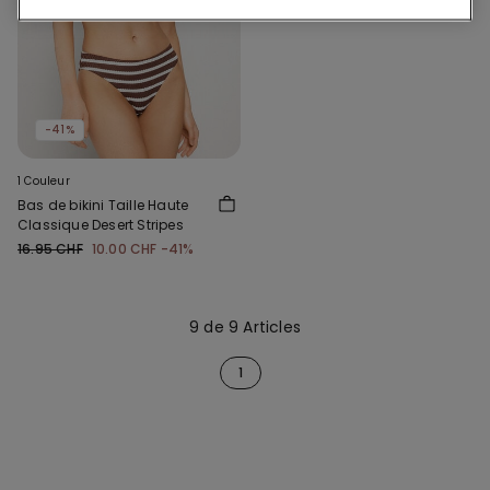
-41%
1 Couleur
Bas de bikini Taille Haute
Classique Desert Stripes
16.95 CHF
10.00 CHF
-41%
9 de 9 Articles
1