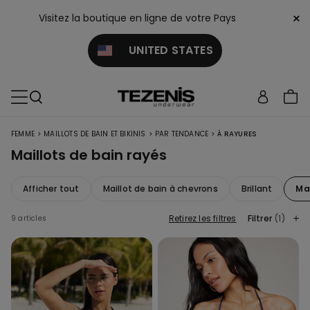
×
Visitez la boutique en ligne de votre Pays
UNITED STATES
>
>
>
FEMME
MAILLOTS DE BAIN ET BIKINIS
PAR TENDANCE
À RAYURES
Maillots de bain rayés
Afficher tout
Maillot de bain à chevrons
Brillant
Mai
Retirez les filtres
Filtrer
(1)
9 articles