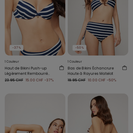
-37%
-50%
1 Couleur
1 Couleur
Haut de Bikini Push-up
Bas de Bikini Échancrure
Légèrement Rembourré
Haute à Rayures Matelot
Rayures Matelot
23.95 CHF
15.00 CHF
-37%
19.95 CHF
10.00 CHF
-50%