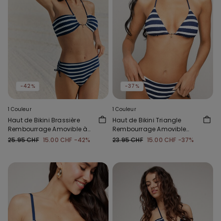
-42%
-37%
1 Couleur
1 Couleur
Haut de Bikini Brassière
Haut de Bikini Triangle
Rembourrage Amovible à
Rembourrage Amovible
Rayures Matelot
Rayures Matelot
25.95 CHF
15.00 CHF
-42%
23.95 CHF
15.00 CHF
-37%