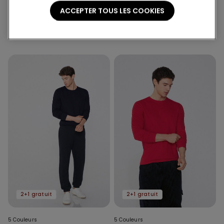
ACCEPTER TOUS LES COOKIES
Pull homme col rond 100 %
Pull homme col rond 100 %
coton
coton
17.95 CHF
17.95 CHF
2+1 gratuit
2+1 gratuit
5 Couleurs
5 Couleurs