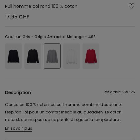
Pull homme col rond 100 % coton
17.95 CHF
Couleur:
Gris -
Grigio Antracite Melange - 498
Description
Réf. article: 2ML325
Conçu en 100 % coton, ce pull homme combine douceur et
respirabilité pour un confort inégalé au quotidien. Le coton
naturel, connu pour sa capacité à réguler la température
corporelle, offre une sensation agréable sur la peau, rendant ce
En savoir plus
pull idéal à porter en toute saison. Son col rond lui apporte une