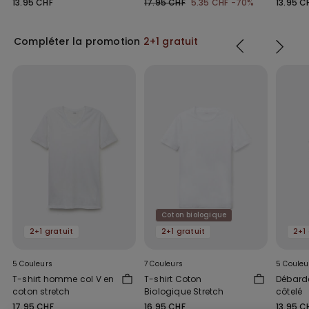
13.95 CHF
17.95 CHF
5.35 CHF
-70%
13.95 C
Compléter la promotion
2+1 gratuit
Coton biologique
2+1 gratuit
2+1 gratuit
2+1 
5 Couleurs
7 Couleurs
5 Couleu
T-shirt homme col V en
T-shirt Coton
Débard
coton stretch
Biologique Stretch
côtelé
17.95 CHF
16.95 CHF
13.95 C