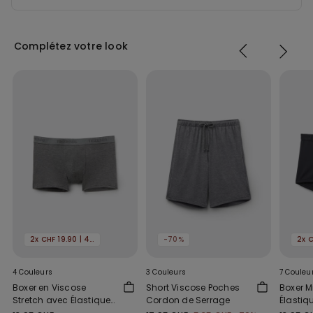
Complétez votre look
2x CHF 19.90 | 4x 29.90
-70%
4 Couleurs
3 Couleurs
7 Couleu
Boxer en Viscose
Short Viscose Poches
Boxer M
Stretch avec Élastique
Cordon de Serrage
Élastiq
Logo