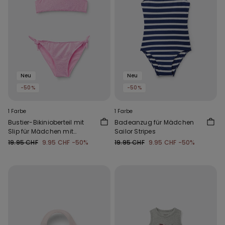
Neu
Neu
-50%
-50%
1 Farbe
1 Farbe
Bustier-Bikinioberteil mit
Badeanzug für Mädchen
Slip für Mädchen mit
Sailor Stripes
silberfarbenen Tupfen
19.95 CHF
9.95 CHF
-50%
19.95 CHF
9.95 CHF
-50%