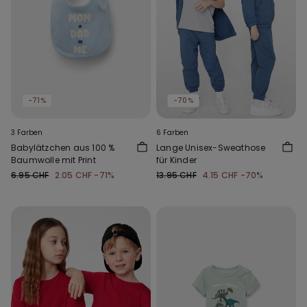
-71%
-70%
3 Farben
6 Farben
Babylätzchen aus 100 %
Lange Unisex-Sweathose
Baumwolle mit Print
für Kinder
6.95 CHF
2.05 CHF
-71%
13.95 CHF
4.15 CHF
-70%