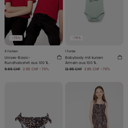
-70%
-70%
8 Farben
1 Farbe
Unisex-Basic-
Babybody mit kurzen
Rundhalsshirt aus 100 %
Ärmeln aus 100 %
Baumwolle für Kinder
Baumwolle
9.95 CHF
2.95 CHF
-70%
12.95 CHF
3.85 CHF
-70%