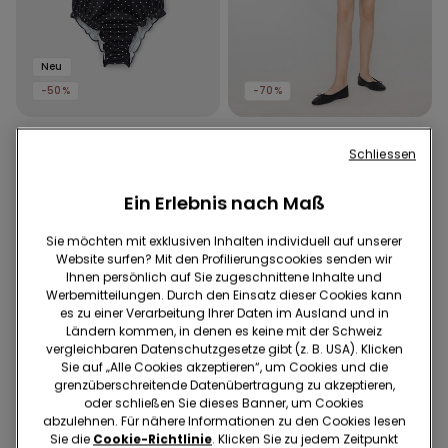
Neu
-50%
-70%
1 Farbe
3 Farben
Schliessen
Badeanzug für Mädchen
Mädchenkleid aus
getupft
Baumwolle mit Tunnelzug
Ein Erlebnis nach Maß
19.95 CHF
9.95 CHF
-50%
16.95 CHF
5.05 CHF
-70%
Sie möchten mit exklusiven Inhalten individuell auf unserer
Website surfen? Mit den Profilierungscookies senden wir
Ihnen persönlich auf Sie zugeschnittene Inhalte und
Werbemitteilungen. Durch den Einsatz dieser Cookies kann
es zu einer Verarbeitung Ihrer Daten im Ausland und in
Ländern kommen, in denen es keine mit der Schweiz
vergleichbaren Datenschutzgesetze gibt (z. B. USA). Klicken
Sie auf „Alle Cookies akzeptieren“, um Cookies und die
grenzüberschreitende Datenübertragung zu akzeptieren,
oder schließen Sie dieses Banner, um Cookies
abzulehnen. Für nähere Informationen zu den Cookies lesen
Sie die
Cookie-Richtlinie
. Klicken Sie zu jedem Zeitpunkt