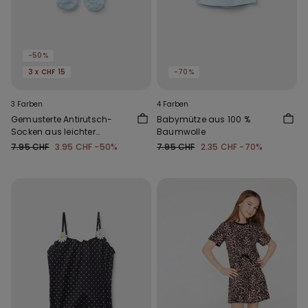
-50%
3 x CHF 15
-70%
3 Farben
4 Farben
Gemusterte Antirutsch-
Babymütze aus 100 %
Socken aus leichter
Baumwolle
Baumwolle für Babys
7.95 CHF
3.95 CHF
-50%
7.95 CHF
2.35 CHF
-70%