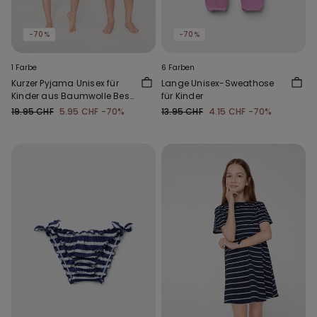
-70%
-70%
1 Farbe
6 Farben
Kurzer Pyjama Unisex für
Lange Unisex-Sweathose
Kinder aus Baumwolle Best
für Kinder
Mom
19.95 CHF
5.95 CHF
-70%
13.95 CHF
4.15 CHF
-70%