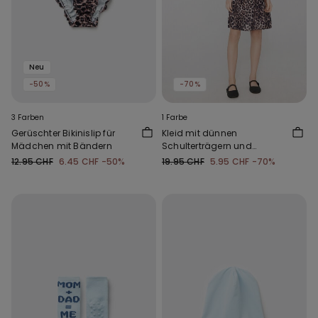
Neu
-50%
-70%
3 Farben
1 Farbe
Gerüschter Bikinislip für
Kleid mit dünnen
Mädchen mit Bändern
Schulterträgern und
Raffung aus Viskosetuch
12.95 CHF
6.45 CHF
-50%
19.95 CHF
5.95 CHF
-70%
für Mädchen