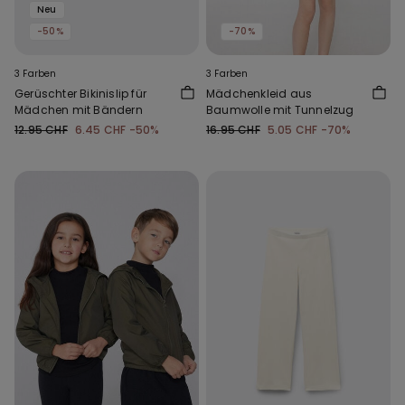
Neu
-50%
-70%
3 Farben
3 Farben
Gerüschter Bikinislip für
Mädchenkleid aus
Mädchen mit Bändern
Baumwolle mit Tunnelzug
12.95 CHF
6.45 CHF
-50%
16.95 CHF
5.05 CHF
-70%