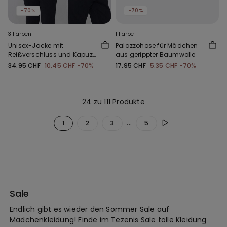
-70%
-70%
3 Farben
1 Farbe
Unisex-Jacke mit
Palazzohose für Mädchen
Reißverschluss und Kapuze
aus gerippter Baumwolle
aus Funktionsgewebe für
34.95 CHF
10.45 CHF
-70%
17.95 CHF
5.35 CHF
-70%
Kinder
24 zu 111 Produkte
...
1
2
3
5
Sale
Endlich gibt es wieder den Sommer Sale auf
Mädchenkleidung! Finde im Tezenis Sale tolle Kleidung