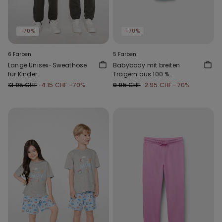
-70%
-70%
6 Farben
5 Farben
Lange Unisex-Sweathose
Babybody mit breiten
für Kinder
Trägern aus 100 %
einfarbiger Baumwolle
13.95 CHF
4.15 CHF
-70%
9.95 CHF
2.95 CHF
-70%