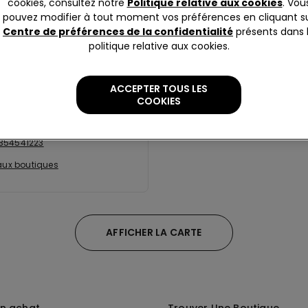
cookies, consultez notre
Politique relative aux cookies
. Vou
 aux boutiques
pouvez modifier à tout moment vos préférences en cliquant s
Centre de préférences de la confidentialité
présents dans 
politique relative aux cookies.
zano Ccle Le Due Torri
ACCEPTER TOUS LES
0
Stezzano
COOKIES
ellement ouverte
jusqu'à
354541223
 aux boutiques
AFFICHER LA CARTE