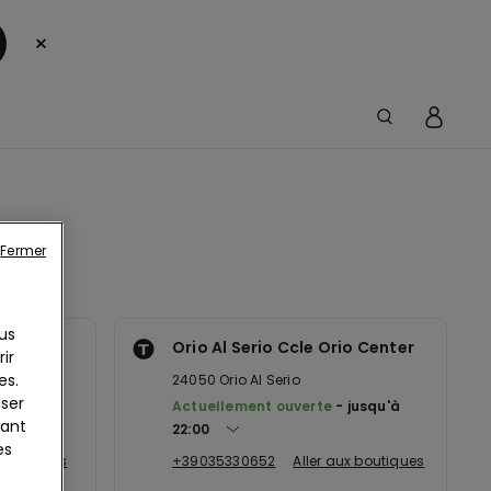
×
Fermer
us
Orio Al Serio Ccle Orio Center
ir
es.
24050
Orio Al Serio
iser
jusqu'à
Actuellement ouverte
jusqu'à
yant
22:00
es
 boutiques
+39035330652
Aller aux boutiques