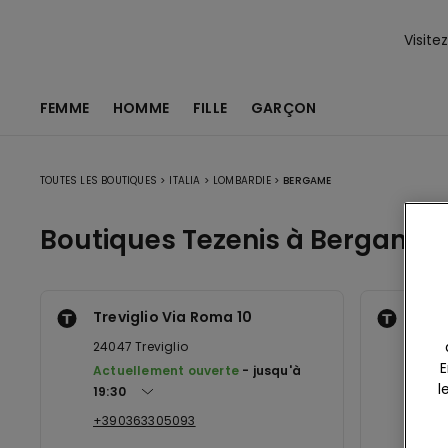
Visite
FEMME
HOMME
FILLE
GARÇON
TOUTES LES BOUTIQUES
>
ITALIA
>
LOMBARDIE
>
BERGAME
Boutiques Tezenis à Bergame
Treviglio Via Roma 10
Ante
24047
Treviglio
2405
E
Actuellement ouverte
jusqu'à
Actu
l
19:30
20:30
+390363305093
+390