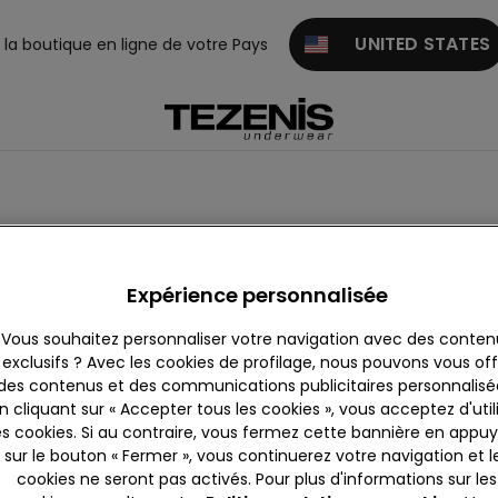
UNITED STATES
z la boutique en ligne de votre Pays
Expérience personnalisée
Vous souhaitez personnaliser votre navigation avec des conten
gnate Shopping Center
Curno Ccle Curno (i3)
exclusifs ? Avec les cookies de profilage, nous pouvons vous offr
des contenus et des communications publicitaires personnalisé
1
Antegnate
24035
Curno
n cliquant sur « Accepter tous les cookies », vous acceptez d'util
ellement ouverte
jusqu'à
Actuellement ouverte
es cookies. Si au contraire, vous fermez cette bannière en appu
21:00
sur le bouton « Fermer », vous continuerez votre navigation et l
363909358
+39035460113
Aller aux
cookies ne seront pas activés. Pour plus d'informations sur les