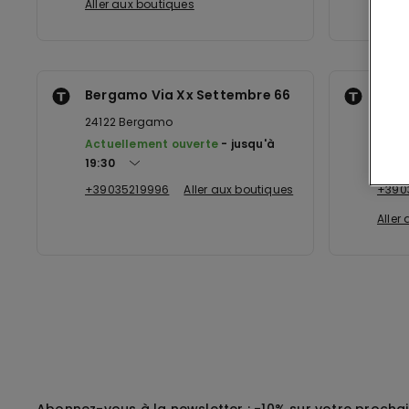
Aller aux boutiques
Aller
Bergamo Via Xx Settembre 66
Stez
24122
Bergamo
2404
Actuellement ouverte
jusqu'à
Actu
19:30
21:00
+39035219996
Aller aux boutiques
+390
Aller