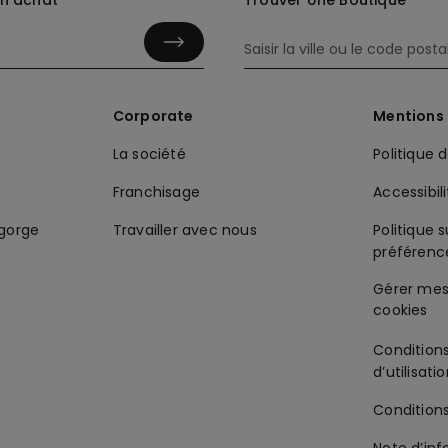
in achat
Trouver Une Boutique
Corporate
Mentions 
La société
Politique 
Franchisage
Accessibil
-gorge
Travailler avec nous
Politique s
préférenc
Condition
d’utilisati
Condition
Note d’inf