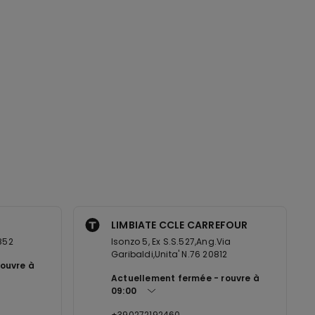
LIMBIATE CCLE CARREFOUR
0852
Isonzo 5, Ex S.S.527,Ang.Via
Garibaldi,Unita' N.76 20812
rouvre à
Actuellement fermée
rouvre à
09:00
+390272192460