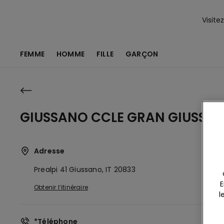
Visite
FEMME
HOMME
FILLE
GARÇON
GIUSSANO CCLE GRAN GIUSSA
Adresse
Prealpi 41
Giussano,
IT
20833
E
Obtenir l’itinéraire
l
*Téléphone