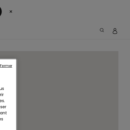
×
Fermer
us
ir
es.
iser
yant
es