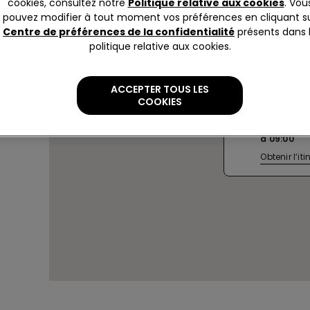
cookies, consultez notre
Politique relative aux cookies
. Vou
pouvez modifier à tout moment vos préférences en cliquant s
Centre de préférences de la confidentialité
présents dans 
politique relative aux cookies.
GIUSSAN
ACCEPTER TOUS LES
GIUSSAN
COOKIES
Prealpi 41
Actuellem
à
09:00
Obtenir l’iti