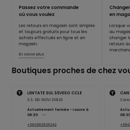
Passez votre commande
Changer 
où vous voulez
en maga
Les retours en magasin sont simples
Lorsque v
et toujours gratuits pour tous les
au magasi
achats effectués en ligne et en
changer le
magasin.
retours a
marchand
En savoir plus
Boutiques proches de chez vo
LENTATE SUL SEVESO CCLE
CAN
S.S. DEI GIOVI 20823
Cors
Actuellement fermée
rouvre à
Actu
08:30
08:3
+390362825242
+390