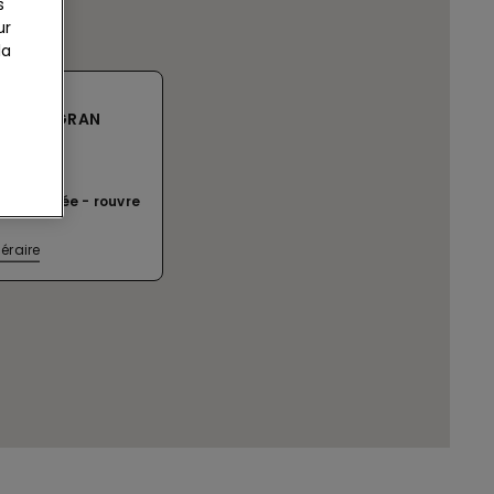
s
ur
la
O CCLE GRAN
O
ent fermée
rouvre
néraire