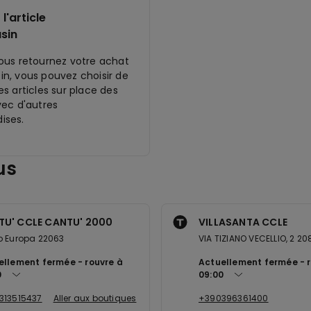
l'article
sin
ous retournez votre achat
n, vous pouvez choisir de
s articles sur place des
vec d'autres
ises.
us
TU' CCLE CANTU' 2000
VILLASANTA CCLE
o Europa 22063
VIA TIZIANO VECELLIO, 2 2
ellement fermée
rouvre à
Actuellement fermée
0
09:00
313515437
Aller aux boutiques
+390396361400