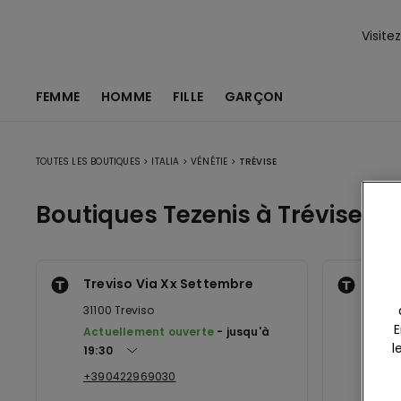
Visite
FEMME
HOMME
FILLE
GARÇON
TOUTES LES BOUTIQUES
>
ITALIA
>
VÉNÉTIE
>
TRÉVISE
Boutiques Tezenis à Trévise
Treviso Via Xx Settembre
Cone
31100
Treviso
31015
E
Actuellement ouverte
jusqu'à
Actu
l
19:30
20:30
+390422969030
+390