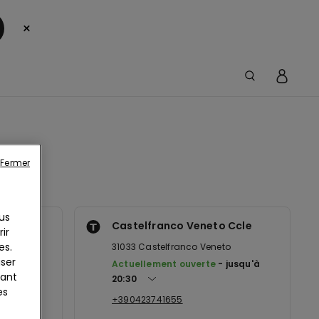
×
Fermer
us
ama
Castelfranco Veneto Ccle
ir
es.
31033
Castelfranco Veneto
iser
jusqu'à
Actuellement ouverte
jusqu'à
yant
20:30
es
+390423741655