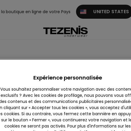
UNITED STATES
z la boutique en ligne de votre Pays
Expérience personnalisée
Vous souhaitez personnaliser votre navigation avec des conten
gliano Ccle Cone'
Villorba Ccle Panor
exclusifs ? Avec les cookies de profilage, nous pouvons vous offr
des contenus et des communications publicitaires personnalisé
Conegliano
31020
Villorba
n cliquant sur « Accepter tous les cookies », vous acceptez d'util
ellement ouverte
jusqu'à
Actuellement ouverte
es cookies. Si au contraire, vous fermez cette bannière en appu
20:30
sur le bouton « Fermer », vous continuerez votre navigation et l
438336705
+390422444833
cookies ne seront pas activés. Pour plus d'informations sur les