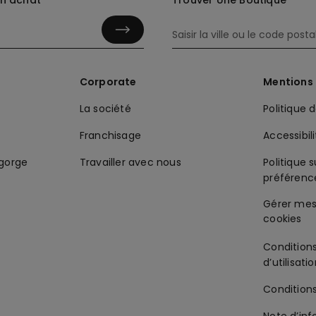
in achat
Trouver Une Boutique
Corporate
Mentions 
La société
Politique 
Franchisage
Accessibil
-gorge
Travailler avec nous
Politique s
préférenc
Condition
d’utilisati
Condition
Note d’inf