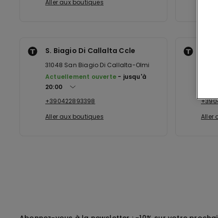
Aller aux boutiques
Aller
S. Biagio Di Callalta Ccle
Mont
31048
San Biagio Di Callalta-Olmi
3104
Actuellement ouverte
jusqu'à
Actu
20:00
19:30
+390422893398
+390
Aller aux boutiques
Aller