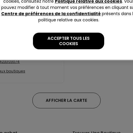
cookies, consultez notre
Politique relative aux cookies
. Vou
 aux boutiques
Aller aux boutiques
pouvez modifier à tout moment vos préférences en cliquant s
Centre de préférences de la confidentialité
présents dans 
politique relative aux cookies.
ebelluna C.so Mazzini 94
ACCEPTER TOUS LES
4
Montebelluna
COOKIES
ellement ouverte
jusqu'à
423303074
 aux boutiques
AFFICHER LA CARTE