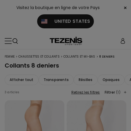
×
Visitez la boutique en ligne de votre Pays
UNITED STATES
>
>
>
FEMME
CHAUSSETTES ET COLLANTS
COLLANTS ET MI-BAS
8 DENIERS
Collants 8 deniers
Afficher tout
Transparents
Résilles
Opaques
Retirez les filtres
Filtrer
(1)
3 articles