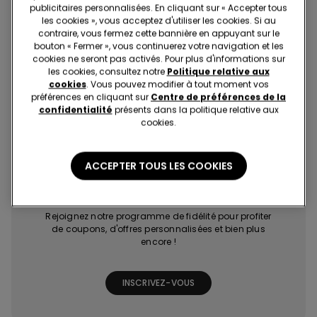
publicitaires personnalisées. En cliquant sur « Accepter tous
les cookies », vous acceptez d'utiliser les cookies. Si au
contraire, vous fermez cette bannière en appuyant sur le
bouton « Fermer », vous continuerez votre navigation et les
cookies ne seront pas activés. Pour plus d'informations sur
les cookies, consultez notre
Politique relative aux
cookies
. Vous pouvez modifier à tout moment vos
préférences en cliquant sur
Centre de préférences de la
Achats rapides et
Les dernières
Promotions
Points bonus
faciles
tendances à
exclusives
grâce à des jeux
confidentialité
présents dans la politique relative aux
portée de clic
et missions
cookies.
ACCEPTER TOUS LES COOKIES
Tezenis Talent
Rejoignez notre programme de fidélité pour profiter
de coupons, d'offres personnalisées et bien plus
encore !
INSCRIVEZ-VOUS