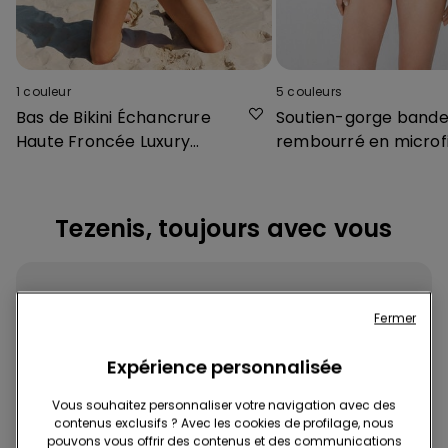
1
couleur
5
couleurs
Bas de Bikini Échancrure
Soutien-gorge band
Haute Froncée Luxury
rembourré en microf
Chevron
Tezenis, toujours avec vous
Fermer
Expérience personnalisée
Téléchargez l'App
Vous souhaitez personnaliser votre navigation avec des
contenus exclusifs ? Avec les cookies de profilage, nous
pouvons vous offrir des contenus et des communications
Achetez rapidement et facilement, où et quand vous voulez !