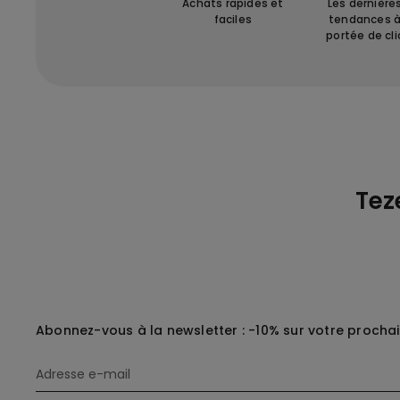
Achats rapides et
Les dernière
faciles
tendances 
portée de cli
Tez
Abonnez-vous à la newsletter : -10% sur votre procha