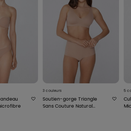
3
couleurs
5
c
bandeau
Soutien-gorge Triangle
Cul
icrofibre
Sans Couture Natural
Mi
Lifting
Co