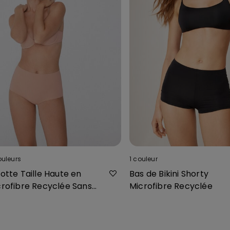
ouleurs
1
couleur
otte Taille Haute en
Bas de Bikini Shorty
crofibre Recyclée Sans
Microfibre Recyclée
uture