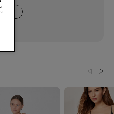
s
ur
RÇONS
la