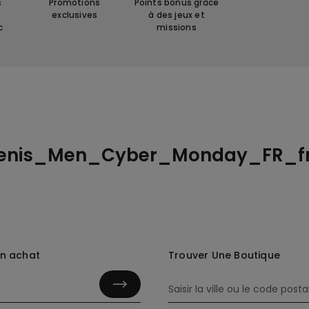
s
Promotions
Points bonus grâce
à
exclusives
à des jeux et
c
missions
enis_Men_Cyber_Monday_FR_f
in achat
Trouver Une Boutique