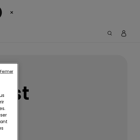
×
Fermer
est
us
ir
es.
iser
yant
es